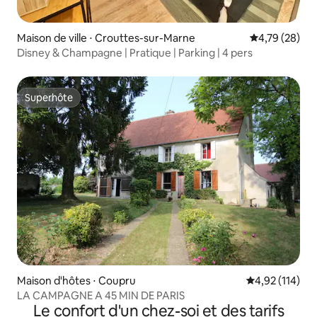
Maison de ville ⋅ Crouttes-sur-Marne
Évaluation mo
4,79 (28)
Disney & Champagne | Pratique | Parking | 4 pers
Superhôte
Superhôte
Maison d'hôtes ⋅ Coupru
Évaluation moy
4,92 (114)
LA CAMPAGNE A 45 MIN DE PARIS
Le confort d'un chez-soi et des tarifs