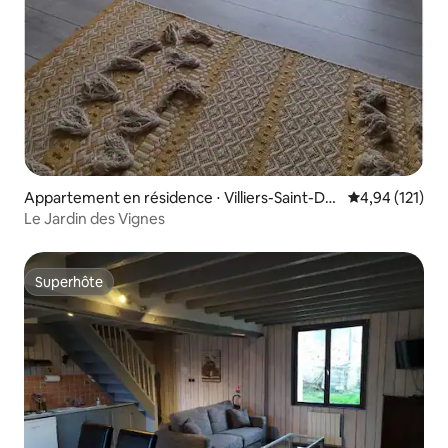
Appartement en résidence ⋅ Villiers-Saint-De
Évaluation moy
4,94 (121)
nis
Le Jardin des Vignes
Superhôte
Superhôte