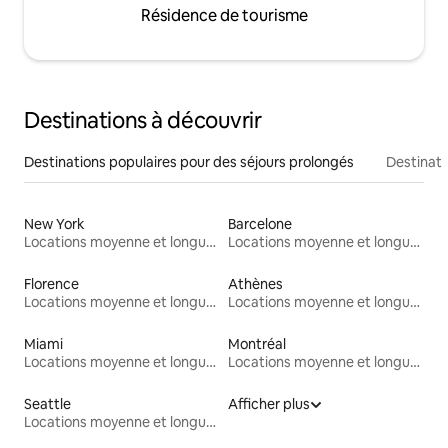
Résidence de tourisme
Destinations à découvrir
Destinations populaires pour des séjours prolongés
Destinati
New York
Barcelone
Locations moyenne et longue durée
Locations moyenne et longue durée
Florence
Athènes
Locations moyenne et longue durée
Locations moyenne et longue durée
Miami
Montréal
Locations moyenne et longue durée
Locations moyenne et longue durée
Seattle
Afficher plus
Locations moyenne et longue durée