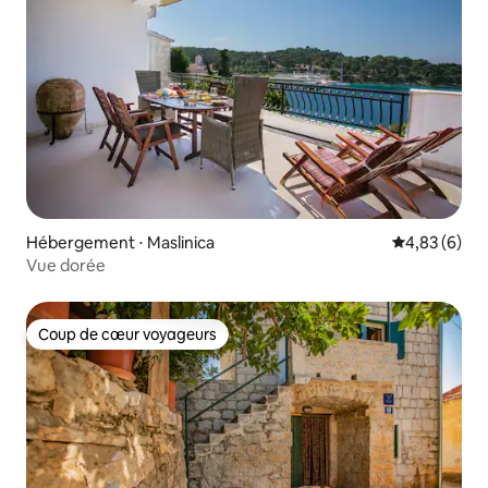
Hébergement ⋅ Maslinica
Évaluation m
4,83 (6)
Vue dorée
Coup de cœur voyageurs
Coup de cœur voyageurs