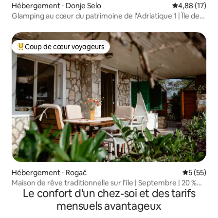
Hébergement ⋅ Donje Selo
Évaluation mo
4,88 (17)
Glamping au cœur du patrimoine de l'Adriatique 1 | Île de
Šolta
Coup de cœur voyageurs
Coups de cœur voyageurs les plus appréciés
Hébergement ⋅ Rogač
Évaluation
5 (55)
Maison de rêve traditionnelle sur l'île | Septembre | 20 %
Le confort d'un chez-soi et des tarifs
de réduction
mensuels avantageux