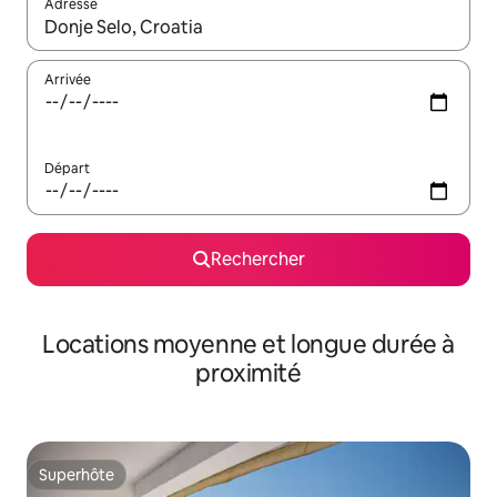
Adresse
Lorsque les résultats s'affichent, utilisez les flèches vers le hau
Arrivée
Départ
Rechercher
Locations moyenne et longue durée à
proximité
Superhôte
Superhôte