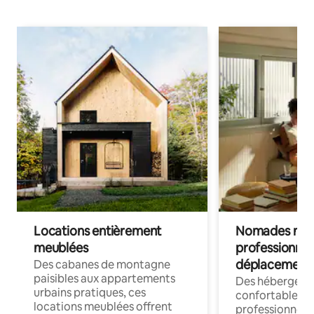
Locations entièrement
Nomades num
meublées
professionnel
déplacement
Des cabanes de montagne
paisibles aux appartements
Des hébergem
urbains pratiques, ces
confortables p
locations meublées offrent
professionnels