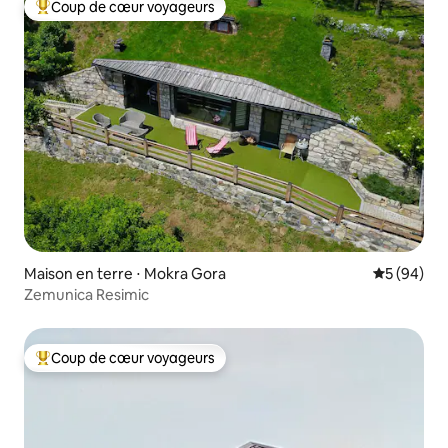
Coup de cœur voyageurs
Coups de cœur voyageurs les plus appréciés
Maison en terre ⋅ Mokra Gora
Évaluation
5 (94)
Zemunica Resimic
Coup de cœur voyageurs
Coups de cœur voyageurs les plus appréciés