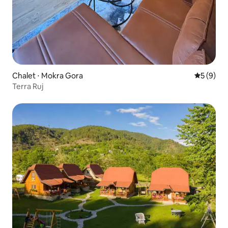
Chalet ⋅ Mokra Gora
Évaluatio
5 (9)
Terra Ruj