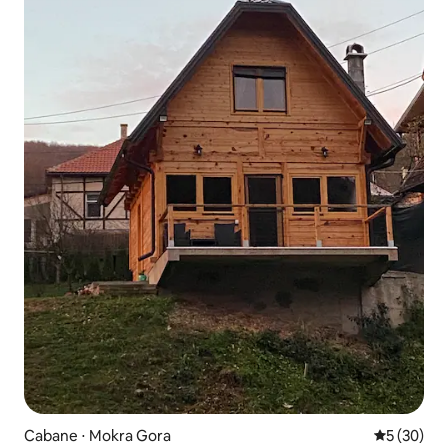
Cabane ⋅ Mokra Gora
Évaluation
5 (30)