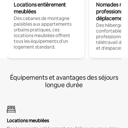
Locations entièrement
Nomades num
meublées
professionnel
déplacement
Des cabanes de montagne
paisibles aux appartements
Des hébergem
urbains pratiques, ces
confortables p
locations meublées offrent
professionnels
tous les équipements d'un
télétravail dis
logement standard.
et d'espaces de
Équipements et avantages des séjours
longue durée
Locations meublées