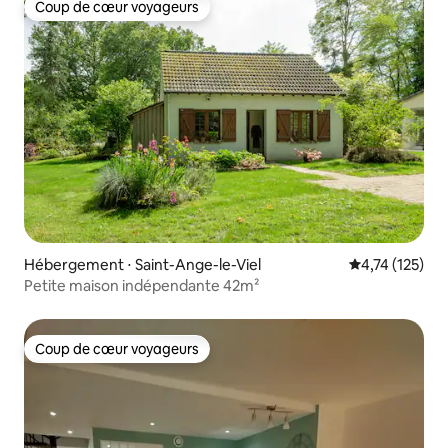
Coup de cœur voyageurs
Coup de cœur voyageurs
Hébergement ⋅ Saint-Ange-le-Viel
Évaluation moy
4,74 (125)
Petite maison indépendante 42m²
Coup de cœur voyageurs
Coup de cœur voyageurs