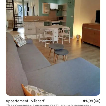
Appartement ⋅ Villecerf
Évaluation mo
4,98 (60)
Chez Samantha Appartement Duplex à la campagne