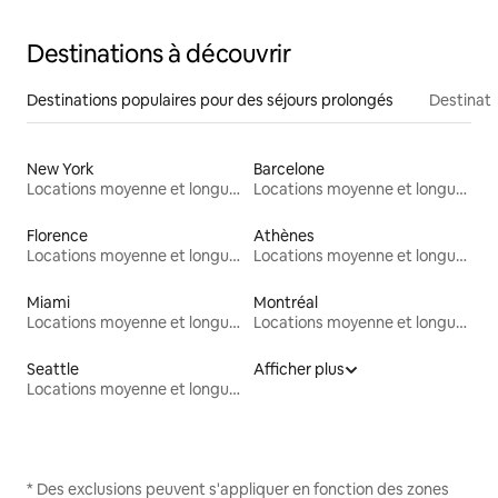
Destinations à découvrir
Destinations populaires pour des séjours prolongés
Destinati
New York
Barcelone
Locations moyenne et longue durée
Locations moyenne et longue durée
Florence
Athènes
Locations moyenne et longue durée
Locations moyenne et longue durée
Miami
Montréal
Locations moyenne et longue durée
Locations moyenne et longue durée
Seattle
Afficher plus
Locations moyenne et longue durée
* Des exclusions peuvent s'appliquer en fonction des zones