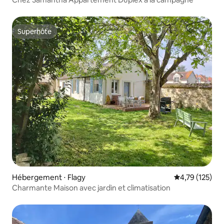
Superhôte
Superhôte
Hébergement ⋅ Flagy
Évaluation moy
4,79 (125)
Charmante Maison avec jardin et climatisation