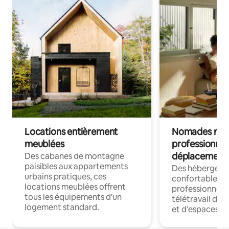
Locations entièrement
Nomades num
meublées
professionnel
déplacement
Des cabanes de montagne
paisibles aux appartements
Des hébergem
urbains pratiques, ces
confortables p
locations meublées offrent
professionnels
tous les équipements d'un
télétravail dis
logement standard.
et d'espaces de