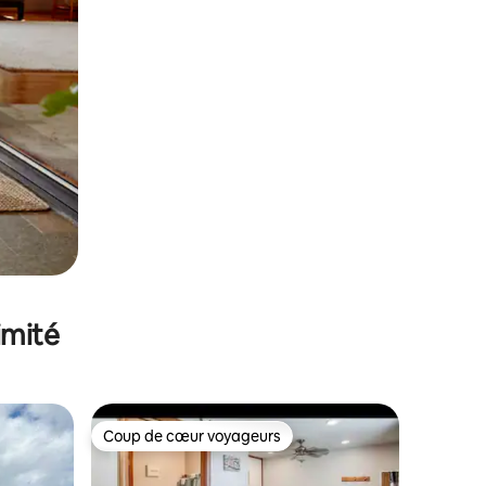
imité
Coup de cœur voyageurs
lus appréciés
Coup de cœur voyageurs