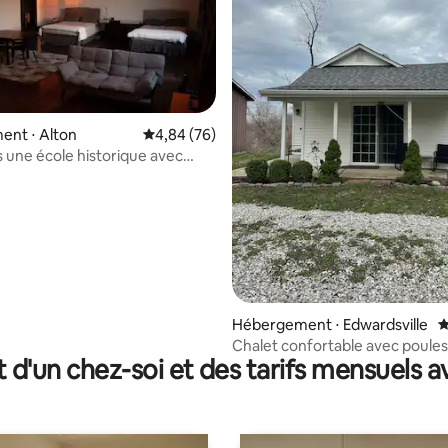
ent ⋅ Alton
Évaluation moyenne sur la base de 76 commen
4,84 (76)
s une école historique avec
 la base de 153 commentaires : 4,97 sur 5
place
Hébergement ⋅ Edwardsville
É
Chalet confortable avec poules
t d'un chez-soi et des tarifs mensuels 