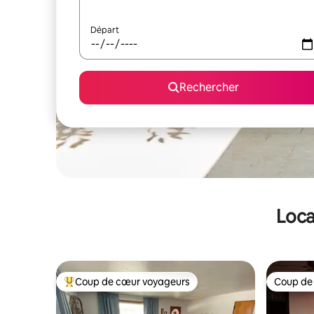
Départ
Rechercher
Loca
Coup de cœur voyageurs
Coup de
Coups de cœur voyageurs les plus appréciés
Coup de