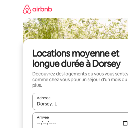
Aller
directement
au
contenu
Locations moyenne et
longue durée à Dorsey
Découvrez des logements où vous vous sente
comme chez vous pour un séjour d'un mois ou
plus.
Adresse
Lorsque les résultats s'affichent, utilisez les flèc
Arrivée