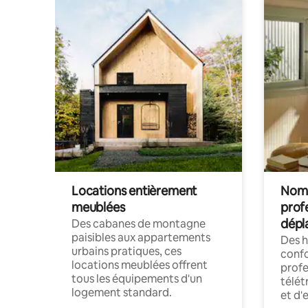
Locations entièrement
Noma
meublées
prof
dépl
Des cabanes de montagne
paisibles aux appartements
Des 
urbains pratiques, ces
confo
locations meublées offrent
profe
tous les équipements d'un
télét
logement standard.
et d'