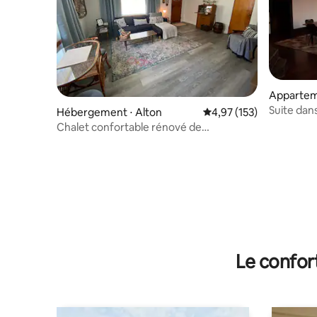
Appartem
Suite dan
Hébergement ⋅ Alton
Évaluation moyenne sur
4,97 (153)
café sur 
Chalet confortable rénové de
2 chambres avec bureau dédié
Le confor