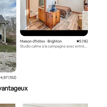
taires : 4,84 sur 5
Maison d'hôtes ⋅ Brighton
Évaluation moyenne
5 (16)
Studio calme à la campagne avec entrée
privée
valuation moyenne sur la base de 102 commentaires : 4,97 sur 5
4,97 (102)
avantageux