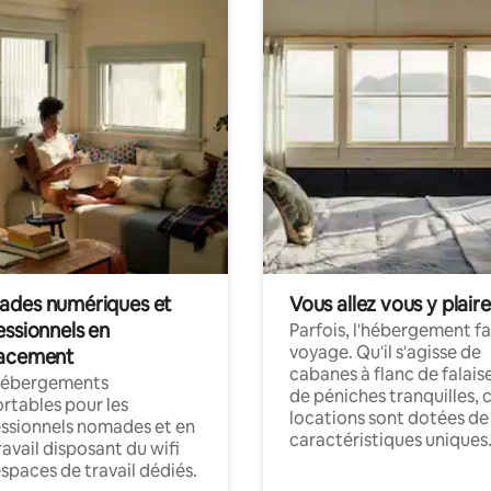
des numériques et
Vous allez vous y plaire
essionnels en
Parfois, l'hébergement fai
voyage. Qu'il s'agisse de
acement
cabanes à flanc de falais
hébergements
de péniches tranquilles, 
rtables pour les
locations sont dotées de
ssionnels nomades et en
caractéristiques uniques
ravail disposant du wifi
espaces de travail dédiés.