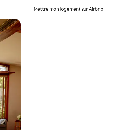
Mettre mon logement sur Airbnb
sant glisser.