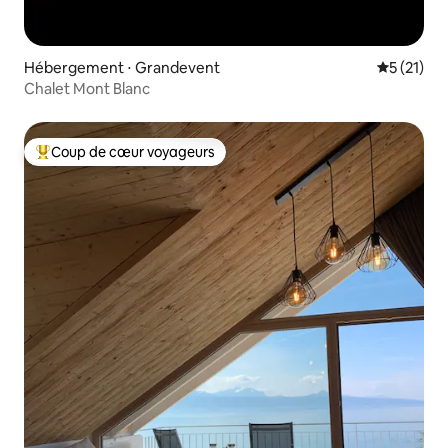
Hébergement ⋅ Grandevent
Évaluation
5 (21)
Chalet Mont Blanc
Coup de cœur voyageurs
Coups de cœur voyageurs les plus appréciés