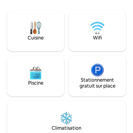
en relief lors de s
gare 🚉 1km de la via ferrata 🧗🏼‍♂️ 2km des
endroit privilégié 
Mines d’asphalte ⛑🔦 3km de
et que vous éprou
l’absintherie 🍾🥂 5km des Gorges de
ressourcer. Que v
l’Areuse 🏞 7km du Creux du Van 📸🇨🇭
marcher avec ou s
23km de la ville de Neuchâtel🏢🌃
découvrir les magn
régionaux.
Cuisine
Wifi
Stationnement
Piscine
gratuit sur place
Climatisation