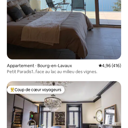
Appartement ⋅ Bourg-en-Lavaux
Évaluation moy
4,96 (416)
Petit Paradis1..face au lac au milieu des vignes.
Coup de cœur voyageurs
Coups de cœur voyageurs les plus appréciés