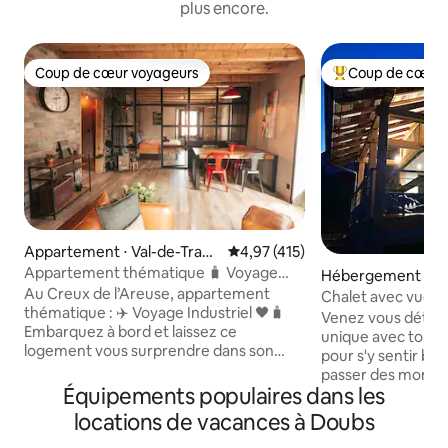
plus encore.
Coup de cœur voyageurs
Coup de cœur 
Coup de cœur voyageurs
Coups de cœur vo
Appartement ⋅ Val-de-Trave
Évaluation moyenne sur la base 
4,97 (415)
rs
Appartement thématique 🧳 Voyage
Hébergement ⋅ Vil
Industriel ✈️🖤
Au Creux de l’Areuse, appartement
c
Chalet avec vue e
thématique : ✈️ Voyage Industriel 🖤🧳
Venez vous déten
Embarquez à bord et laissez ce
unique avec tout l
logement vous surprendre dans son
pour s'y sentir bie
univers unique. Un endroit parfait pour
passer des momen
vous permettre de vous reposer à
Équipements populaires dans les
famille ou entre a
proximité de nombreuses activités dans
imprenable sur la 
locations de vacances à Doubs
la région du Val-de-Travers.🌳🏘 : 50m
permet de contem
de belles randonnées ⛰🗺 700m de la