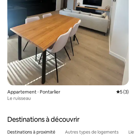
Appartement ⋅ Pontarlier
Évaluatio
5 (3)
Le ruisseau
Destinations à découvrir
Destinations à proximité
Autres types de logements
Lie