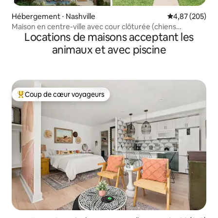
Hébergement ⋅ Nashville
Évaluation moy
4,87 (205)
Maison en centre-ville avec cour clôturée (chiens
Locations de maisons acceptant les
acceptés)
animaux et avec piscine
Coup de cœur voyageurs
Coups de cœur voyageurs les plus appréciés