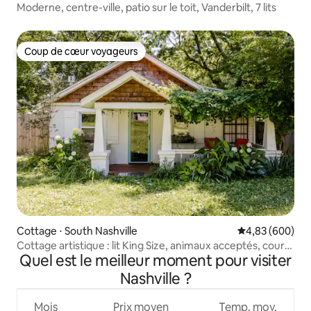
Moderne, centre-ville, patio sur le toit, Vanderbilt, 7 lits
Coup de cœur voyageurs
Coup de cœur voyageurs
Cottage ⋅ South Nashville
Évaluation moy
4,83 (600)
Cottage artistique : lit King Size, animaux acceptés, cour
Quel est le meilleur moment pour visiter
clôturée
Nashville ?
Mois
Prix moyen
Temp. moy.