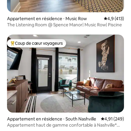
Appartement en résidence ⋅ Music Row
Évaluation mo
4,9 (413)
The Listening Room @ Spence Manor| Music Row| Piscine
Coup de cœur voyageurs
Coups de cœur voyageurs les plus appréciés
Appartement en résidence ⋅ South Nashville
Évaluation moy
4,91 (249)
Appartement haut de gamme confortable à Nashville*
Piscine, patio, parking