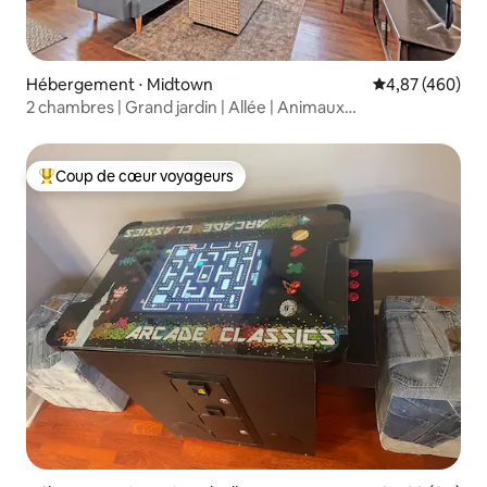
Hébergement ⋅ Midtown
Évaluation moy
4,87 (460)
2 chambres | Grand jardin | Allée | Animaux
acceptés | Vandy
Coup de cœur voyageurs
Coups de cœur voyageurs les plus appréciés