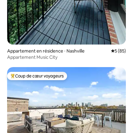
Appartement en résidence ⋅ Nashville
Évaluation
5 (85)
Appartement Music City
Coup de cœur voyageurs
Coups de cœur voyageurs les plus appréciés