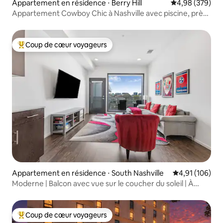
Appartement en résidence ⋅ Berry Hill
Évaluation moy
4,98 (379)
Appartement Cowboy Chic à Nashville avec piscine, près
de Broadway
Coup de cœur voyageurs
Coups de cœur voyageurs les plus appréciés
Appartement en résidence ⋅ South Nashville
Évaluation moy
4,91 (106)
Moderne | Balcon avec vue sur le coucher du soleil | À
deux pas de Broadway
Coup de cœur voyageurs
Coups de cœur voyageurs les plus appréciés