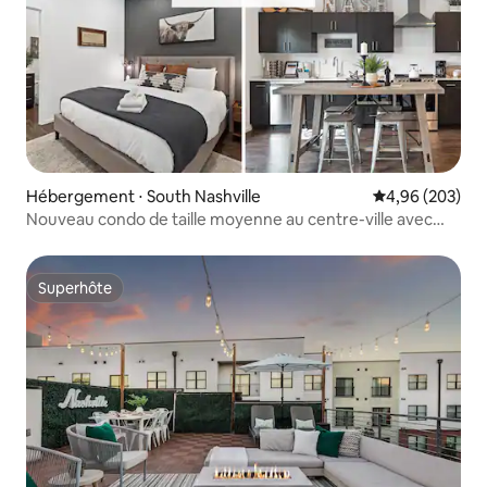
Hébergement ⋅ South Nashville
Évaluation moy
4,96 (203)
Nouveau condo de taille moyenne au centre-ville avec
piscine chauffée
Superhôte
Superhôte