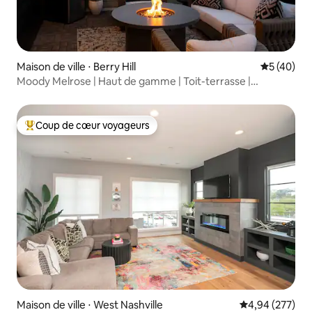
Maison de ville ⋅ Berry Hill
Évaluation
5 (40)
Moody Melrose | Haut de gamme | Toit-terrasse |
Piétonnier
Coup de cœur voyageurs
Coups de cœur voyageurs les plus appréciés
Maison de ville ⋅ West Nashville
Évaluation moy
4,94 (277)