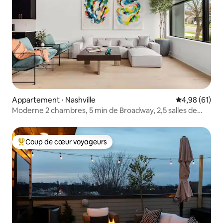
Appartement ⋅ Nashville
Évaluation mo
4,98 (61)
Moderne 2 chambres, 5 min de Broadway, 2,5 salles de
bain et douche à 3 jets
Coup de cœur voyageurs
Coups de cœur voyageurs les plus appréciés