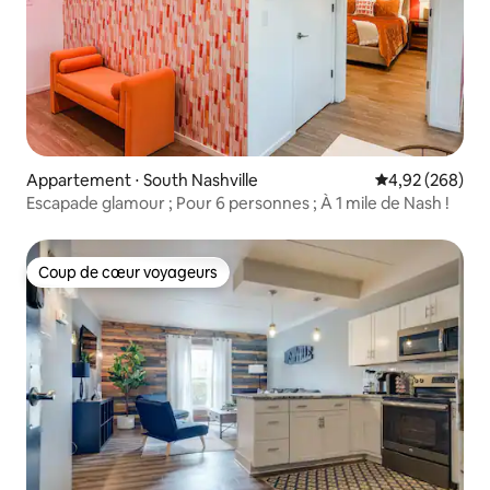
Appartement ⋅ South Nashville
Évaluation moy
4,92 (268)
Escapade glamour ; Pour 6 personnes ; À 1 mile de Nash !
Coup de cœur voyageurs
Coup de cœur voyageurs