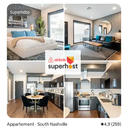
Superhôte
Superhôte
Appartement ⋅ South Nashville
Évaluation mo
4,9 (259)