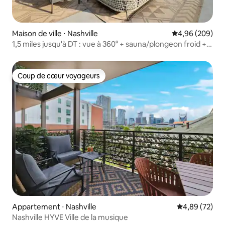
Maison de ville ⋅ Nashville
Évaluation moy
4,96 (209)
1,5 miles jusqu'à DT : vue à 360° + sauna/plongeon froid +
LUX
Coup de cœur voyageurs
Coup de cœur voyageurs
Appartement ⋅ Nashville
Évaluation mo
4,89 (72)
Nashville HYVE Ville de la musique