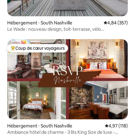
Hébergement ⋅ South Nashville
Évaluation moy
4,84 (357)
Le Wade : nouveau design, toit-terrasse, vélo
d'appartement et sauna
Coup de cœur voyageurs
Coups de cœur voyageurs les plus appréciés
Hébergement ⋅ South Nashville
Évaluation moy
4,97 (118)
Ambiance hôtel de charme - 3 lits King Size de luxe -