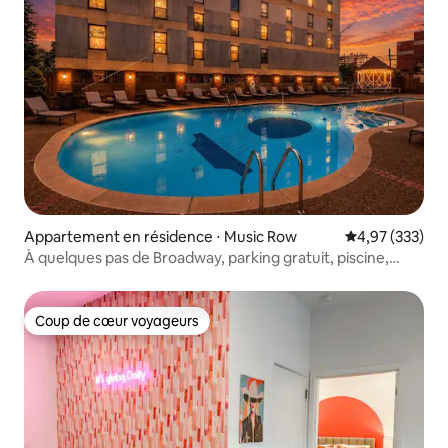
Appartement en résidence ⋅ Music Row
Évaluation moy
4,97 (333)
À quelques pas de Broadway, parking gratuit, piscine,
animaux acceptés
Coup de cœur voyageurs
Coup de cœur voyageurs