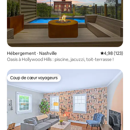
Hébergement ⋅ Nashville
Évaluation moy
4,98 (123)
Oasis à Hollywood Hills : piscine, jacuzzi, toit-terrasse !
Coup de cœur voyageurs
Coup de cœur voyageurs