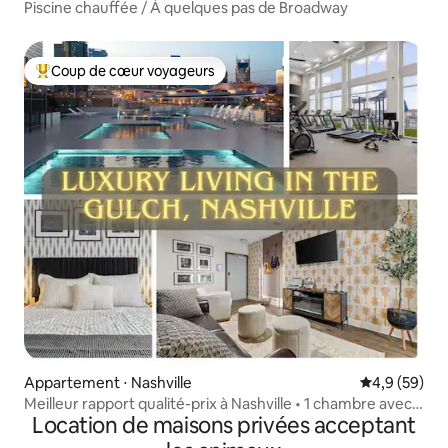
Piscine chauffée / À quelques pas de Broadway
Coup de cœur voyageurs
Coups de cœur voyageurs les plus appréciés
Appartement ⋅ Nashville
Évaluation m
4,9 (59)
Meilleur rapport qualité-prix à Nashville • 1 chambre avec
Location de maisons privées acceptant
piscine et parking