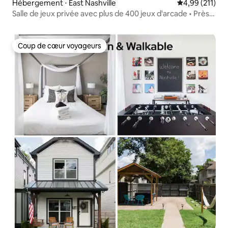
Hébergement ⋅ East Nashville
Évaluation moy
4,99 (211)
Salle de jeux privée avec plus de 400 jeux d'arcade • Près
de DT
Coup de cœur voyageurs
Coup de cœur voyageurs