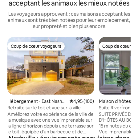
acceptant les animaux les mieux notées
Les voyageurs approuvent : ces maisons acceptant les
animaux sont très bien notées pour leur emplacement,
leur propreté et bien plus encore.
Coup de cœur voyageurs
Coup de cœur vo
Coup de cœur voyageurs
Coup de cœur vo
Hébergement ⋅ East Nashvil
Évaluation moyenne sur la base 
4,95 (100)
Maison d'hôtes ⋅ B
le
Retraite sur le toit et vue sur la ville
Suite Riverfront 
15 minutes de Br
Améliorez votre expérience de la ville de
SUITE PRIVÉE DA
la musique avec une vue imprenable sur
D'HÔTES AU BORD 
la ligne d'horizon depuis une terrasse sur
15 minutes du cent
le toit, équipée d'un barbecue et de
Vue imprenable au 
12 places assises. À quelques minutes du
rivière Cumberlan