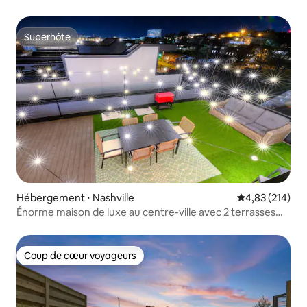
accessible à pied
Superhôte
Superhôte
Hébergement ⋅ Nashville
Évaluation moy
4,83 (214)
Énorme maison de luxe au centre-ville avec 2 terrasses
sur le toit et 12 lits
Coup de cœur voyageurs
Coup de cœur voyageurs