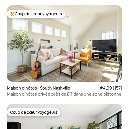
Coup de cœur voyageurs
Coups de cœur voyageurs les plus appréciés
Maison d'hôtes ⋅ South Nashville
Évaluation moy
4,99 (157)
Maison d'hôtes privée près de DT dans une zone piétonne
Coup de cœur voyageurs
Coup de cœur voyageurs