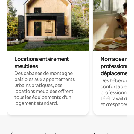
Locations entièrement
Nomades num
meublées
professionnel
déplacement
Des cabanes de montagne
paisibles aux appartements
Des hébergem
urbains pratiques, ces
confortables p
locations meublées offrent
professionnels
tous les équipements d'un
télétravail dis
logement standard.
et d'espaces de