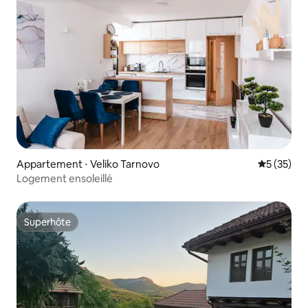
Appartement ⋅ Veliko Tarnovo
Évaluation
5 (35)
Logement ensoleillé
Superhôte
Superhôte