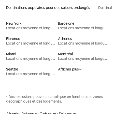
Destinations populaires pour des séjours prolongés
Destinati
New York
Barcelone
Locations moyenne et longue durée
Locations moyenne et longue durée
Florence
Athènes
Locations moyenne et longue durée
Locations moyenne et longue durée
Miami
Montréal
Locations moyenne et longue durée
Locations moyenne et longue durée
Seattle
Afficher plus
Locations moyenne et longue durée
* Des exclusions peuvent s'appliquer en fonction des zones
géographiques et des logements.