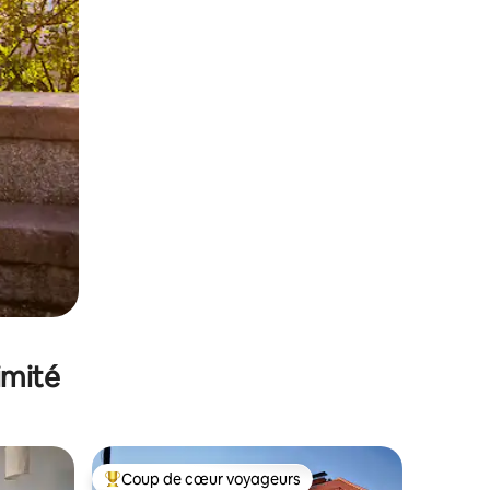
imité
Coup de cœur voyageurs
lus appréciés
Coups de cœur voyageurs les plus appréciés