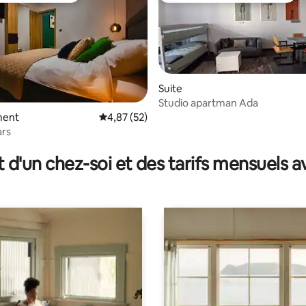
Suite
Studio apartman Ada
 sur la base de 40 commentaires : 5 sur 5
ment
Évaluation moyenne sur la base de 52 comme
4,87 (52)
rs
t d'un chez-soi et des tarifs mensuels 