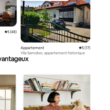
Évaluation moyenne sur la base de 48 commentaires : 5 sur 5
5 (48)
ntaires : 4,87 sur 5
Appartement
Évaluation moyenne
5 (17)
Vila Samobor, appartement historique
avantageux