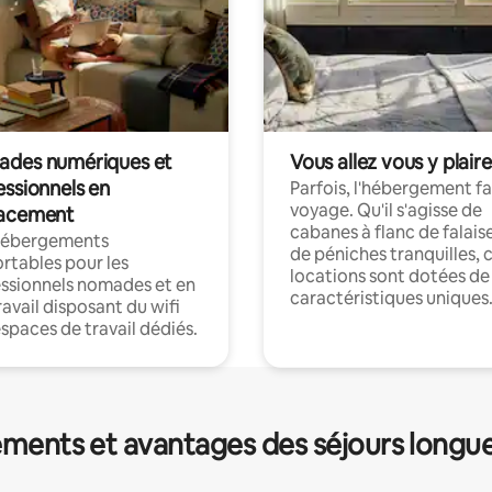
des numériques et
Vous allez vous y plaire
essionnels en
Parfois, l'hébergement fai
voyage. Qu'il s'agisse de
acement
cabanes à flanc de falais
hébergements
de péniches tranquilles, 
rtables pour les
locations sont dotées de
ssionnels nomades et en
caractéristiques uniques
ravail disposant du wifi
espaces de travail dédiés.
ments et avantages des séjours longu