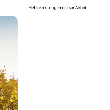
Mettre mon logement sur Airbnb
sant glisser.