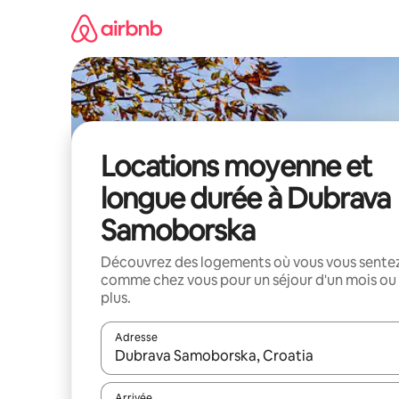
Aller
directement
au
contenu
Locations moyenne et
longue durée à Dubrava
Samoborska
Découvrez des logements où vous vous sente
comme chez vous pour un séjour d'un mois ou
plus.
Adresse
Lorsque les résultats s'affichent, utilisez les flèc
Arrivée