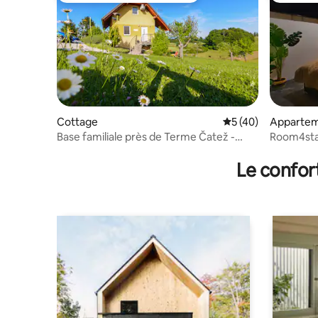
Cottage
Évaluation moyenne
5 (40)
Apparte
Base familiale près de Terme Čatež -
Room4sta
foyer extérieur et vue
Le confor