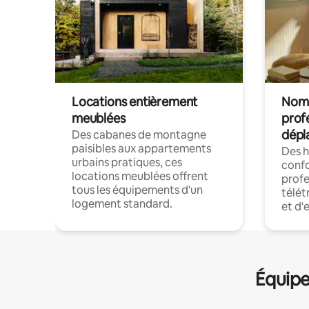
Locations entièrement
Noma
meublées
prof
dépl
Des cabanes de montagne
paisibles aux appartements
Des 
urbains pratiques, ces
confo
locations meublées offrent
profe
tous les équipements d'un
télét
logement standard.
et d'
Équipe