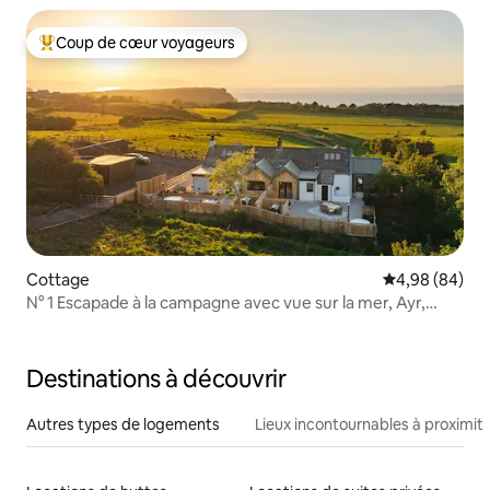
Coup de cœur voyageurs
Coups de cœur voyageurs les plus appréciés
Cottage
Évaluation mo
4,98 (84)
N° 1 Escapade à la campagne avec vue sur la mer, Ayr,
Ayrshire
Destinations à découvrir
Autres types de logements
Lieux incontournables à proximit