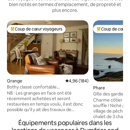
bien notés en termes d'emplacement, de propreté et
plus encore.
Coup de cœur voyageurs
Coup de cœur 
Coups de cœur voyageurs les plus appréciés
Coups de cœur vo
Grange
Évaluation moyenne sur la base 
4,96 (184)
Bothy classé confortable
Phare
magnifiquement restauré avec un lit
NB : Les granges en face ont été
Gîte des gardiens 
récemment achetées et seront
Portpatrick
Charme côtier et 
restaurées en temps voulu, il est donc
souffle ! Niché près du pittoresque
possible qu'il y ait des travaux de
village de pêcheur
construction pendant la journée. Notre
chalet de 3 cham
Bothy est un logement d'une chambre,
Équipements populaires dans les
rénové offre une 
confortable et accueillant,
mer d'Irlande. Par