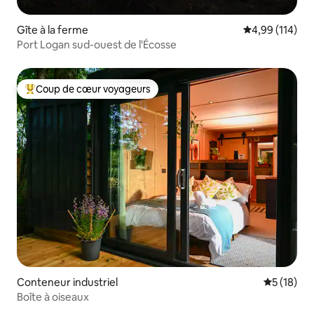
Gîte à la ferme
Évaluation moy
4,99 (114)
Port Logan sud-ouest de l'Écosse
Coup de cœur voyageurs
Coups de cœur voyageurs les plus appréciés
Conteneur industriel
Évaluation
5 (18)
Boîte à oiseaux