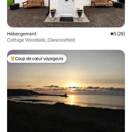
Hébergement
Évaluation
5 (29)
Cottage Woodside, Clarencefield
Coup de cœur voyageurs
Coups de cœur voyageurs les plus appréciés