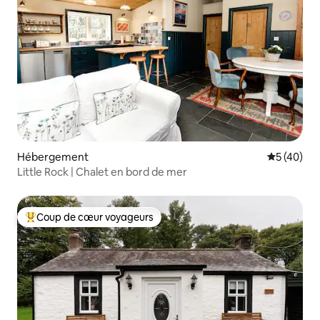
Hébergement
Évaluation
5 (40)
Little Rock | Chalet en bord de mer
Coup de cœur voyageurs
Coups de cœur voyageurs les plus appréciés