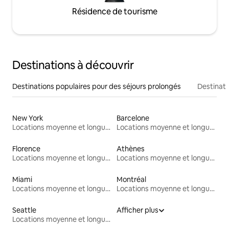
Résidence de tourisme
Destinations à découvrir
Destinations populaires pour des séjours prolongés
Destinati
New York
Barcelone
Locations moyenne et longue durée
Locations moyenne et longue durée
Florence
Athènes
Locations moyenne et longue durée
Locations moyenne et longue durée
Miami
Montréal
Locations moyenne et longue durée
Locations moyenne et longue durée
Seattle
Afficher plus
Locations moyenne et longue durée