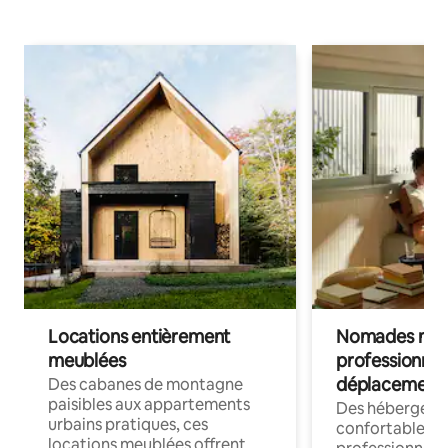
Locations entièrement
Nomades num
meublées
professionnel
déplacement
Des cabanes de montagne
paisibles aux appartements
Des hébergem
urbains pratiques, ces
confortables p
locations meublées offrent