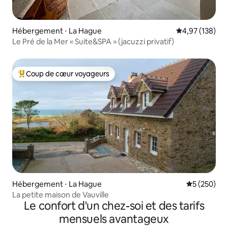
Hébergement ⋅ La Hague
Évaluation moy
4,97 (138)
Le Pré de la Mer « Suite&SPA » (jacuzzi privatif)
Coup de cœur voyageurs
Coups de cœur voyageurs les plus appréciés
Hébergement ⋅ La Hague
Évaluation 
5 (250)
La petite maison de Vauville
Le confort d'un chez-soi et des tarifs
mensuels avantageux