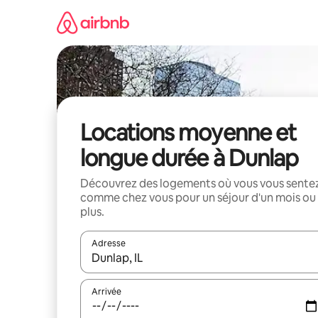
Aller
directement
au
contenu
Locations moyenne et
longue durée à Dunlap
Découvrez des logements où vous vous sente
comme chez vous pour un séjour d'un mois ou
plus.
Adresse
Lorsque les résultats s'affichent, utilisez les flèc
Arrivée