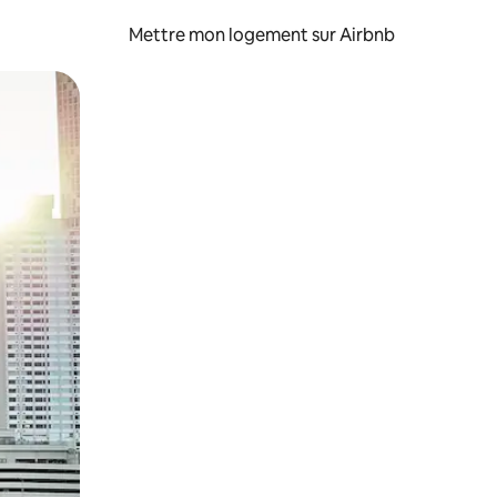
Mettre mon logement sur Airbnb
sant glisser.