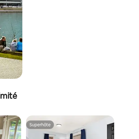
imité
Superhôte
lus appréciés
Superhôte