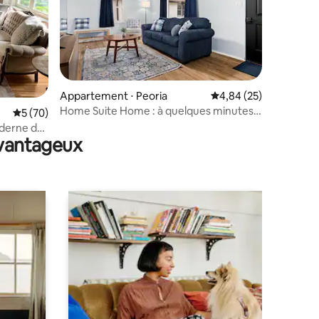
mmentaires : 5 sur 5
Appartement ⋅ Peoria
Évaluation moyenne su
4,84 (25)
Home Suite Home : à quelques minutes
Évaluation moyenne sur la base de 70 commentaires : 5 sur 5
5 (70)
du centre-ville et de P Heights
oderne de
avantageux
travail !