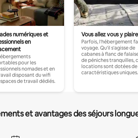
des numériques et
Vous allez vous y plaire
essionnels en
Parfois, l'hébergement fai
voyage. Qu'il s'agisse de
acement
cabanes à flanc de falais
hébergements
de péniches tranquilles, 
rtables pour les
locations sont dotées de
ssionnels nomades et en
caractéristiques uniques
ravail disposant du wifi
espaces de travail dédiés.
ments et avantages des séjours longu