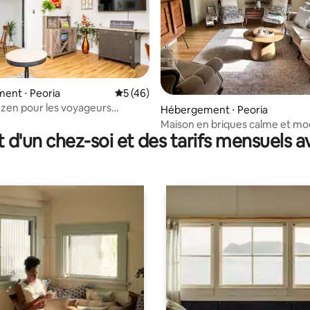
ent ⋅ Peoria
Évaluation moyenne sur la base de 46 co
5 (46)
zen pour les voyageurs
r la base de 19 commentaires : 4,95 sur 5
Hébergement ⋅ Peoria
Maison en briques calme et m
t d'un chez-soi et des tarifs mensuels 
3 chambres - Patio et espace de 