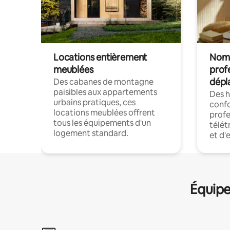
Locations entièrement
Noma
meublées
prof
dépl
Des cabanes de montagne
paisibles aux appartements
Des 
urbains pratiques, ces
confo
locations meublées offrent
profe
tous les équipements d'un
télét
logement standard.
et d'
Équipe