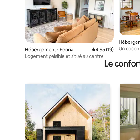
Hébergem
Un cocon 
Hébergement ⋅ Peoria
Évaluation moyenne su
4,95 (19)
d'affaires
Logement paisible et situé au centre
Le confor