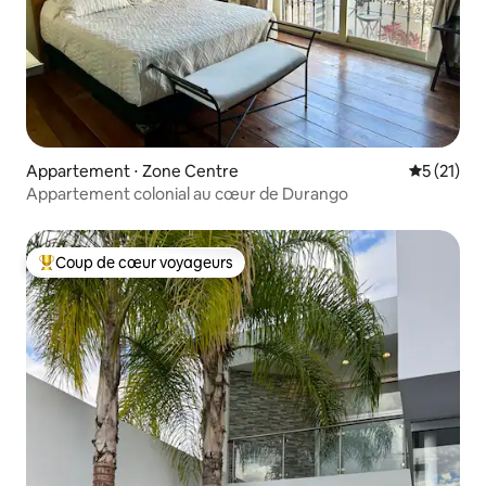
Appartement ⋅ Zone Centre
Évaluation
5 (21)
Appartement colonial au cœur de Durango
Coup de cœur voyageurs
Coups de cœur voyageurs les plus appréciés