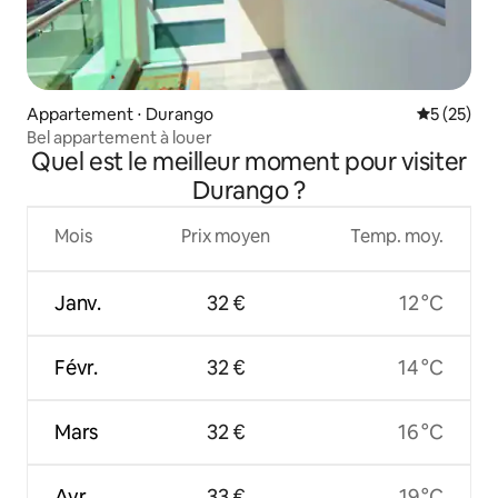
Appartement ⋅ Durango
Évaluation
5 (25)
Bel appartement à louer
Quel est le meilleur moment pour visiter
Durango ?
Mois
Prix moyen
Temp. moy.
Janv.
32 €
12 °C
Févr.
32 €
14 °C
Mars
32 €
16 °C
Avr.
33 €
19 °C