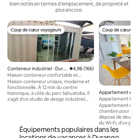
bien notés en termes d'emplacement, de propreté et
plus encore.
Coup de cœur voyageurs
Coup de cœur vo
Coup de cœur voyageurs
Coup de cœur vo
Conteneur industriel ⋅ Dura
Évaluation moyenne sur la base 
4,96 (166)
ngo
Maison conteneur confortable et
unique : calme et confort
Maison conteneur unique, moderne et
fonctionnelle. À 12 min du centre
Appartement en r
historique, à côté du parc Sahuatoba. Il
⋅ Durango
Appartement très
s'agit d'un studio de design industriel
moderne, combinant l'efficacité d'une
Appartement conf
tiny home avec le confort d'un hôtel. Il
chambre pour deux
dispose d'un lit queen size, d'un canapé-
dispose de deux tél
lit, d'une salle de bain privée, d'une
du Wi-Fi, d'un park
Équipements populaires dans les
télévision, du wifi fibre optique et d'une
chaude 24 h/24 et 7
cuisine équipée. Profitez du foyer, du
cuisine, d'un réfri
locations de vacances à Durango