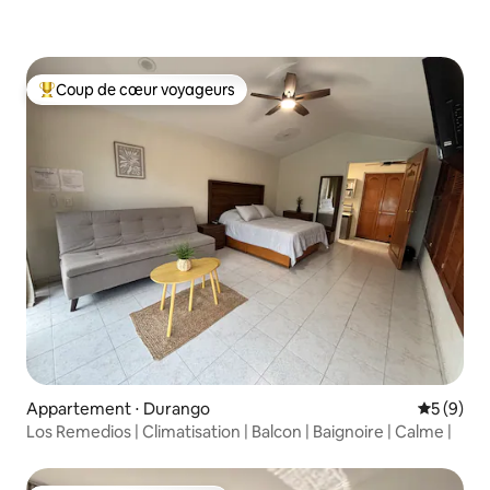
Coup de cœur voyageurs
Coups de cœur voyageurs les plus appréciés
Appartement ⋅ Durango
Évaluatio
5 (9)
Los Remedios | Climatisation | Balcon | Baignoire | Calme |