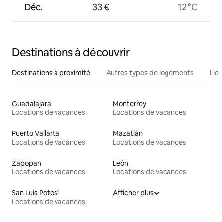
Déc.
33 €
12 °C
Destinations à découvrir
Destinations à proximité
Autres types de logements
Lie
Guadalajara
Monterrey
Locations de vacances
Locations de vacances
Puerto Vallarta
Mazatlán
Locations de vacances
Locations de vacances
Zapopan
León
Locations de vacances
Locations de vacances
San Luis Potosí
Afficher plus
Locations de vacances