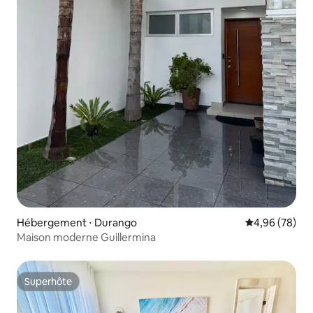
Hébergement ⋅ Durango
Évaluation mo
4,96 (78)
Maison moderne Guillermina
Superhôte
Superhôte