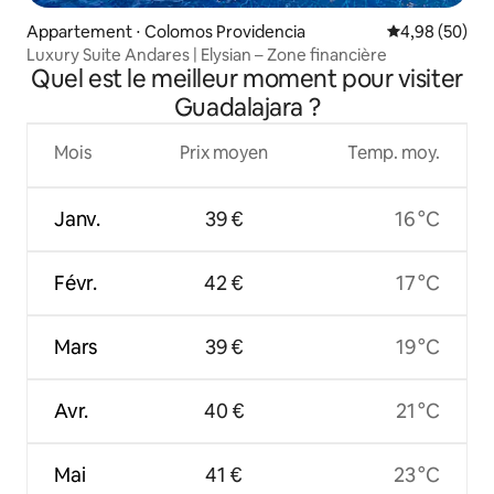
Appartement ⋅ Colomos Providencia
Évaluation mo
4,98 (50)
Luxury Suite Andares | Elysian – Zone financière
Quel est le meilleur moment pour visiter
Guadalajara ?
Mois
Prix moyen
Temp. moy.
Janv.
39 €
16 °C
Févr.
42 €
17 °C
Mars
39 €
19 °C
Avr.
40 €
21 °C
Mai
41 €
23 °C