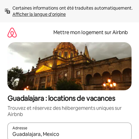
Aller
Certaines informations ont été traduites automatiquement. 
directement
Afficher la langue d'origine
au
contenu
Mettre mon logement sur Airbnb
Guadalajara : locations de vacances
Trouvez et réservez des hébergements uniques sur
Airbnb
Adresse
Lorsque les résultats s'affichent, utilisez les flèches vers le hau