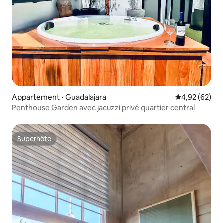
Appartement ⋅ Guadalajara
Évaluation mo
4,92 (62)
Penthouse Garden avec jacuzzi privé quartier central
Superhôte
Superhôte