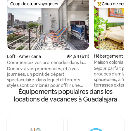
Coup de cœur voyageurs
Coup de cœur 
Coup de cœur voyageurs
Coups de cœur vo
Hébergement ⋅ Zo
Loft ⋅ Americana
Évaluation moyenne sur la base 
4,94 (611)
o
Maison coloniale p
Commencez vos promenades dans la
la cathédrale
ville à partir de cet appartement studio
Séjour parfait pour
Donnez à vos promenades, et à vos
éclectique
groupes d'amis g
journées, un point de départ
spacieuses, à l'int
spectaculaire, dans lequel différents
terrasses extérieurs
styles sont combinés pour offrir une
Équipements populaires dans les
haut débit par fib
expérience unique. Des meubles
recoin, espace de t
rustiques, pleins de couleurs, donnent
locations de vacances à Guadalajara
encore Belle maison de 2 700 pieds
vie à cet appartement moderne. Son
carrés construite 
balcon est un bijou. L'appartement de
20e siècle, magni
type studio est un espace ouvert où
Séjournez dans un
toutes les activités sont
Guadalajara. Idéal
interconnectées et vous vous sentez
distance de march
très à l'aise, vous pourrez profiter à tout