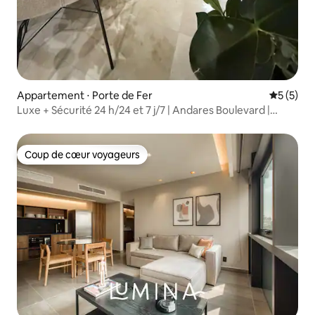
Appartement ⋅ Porte de Fer
Évaluatio
5 (5)
Luxe + Sécurité 24 h/24 et 7 j/7 | Andares Boulevard |
2 chambres
Coup de cœur voyageurs
Coup de cœur voyageurs