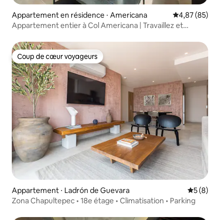
Appartement en résidence ⋅ Americana
Évaluation mo
4,87 (85)
Appartement entier à Col Americana | Travaillez et
séjournez
Coup de cœur voyageurs
Coup de cœur voyageurs
Appartement ⋅ Ladrón de Guevara
Évaluatio
5 (8)
Zona Chapultepec • 18e étage • Climatisation • Parking