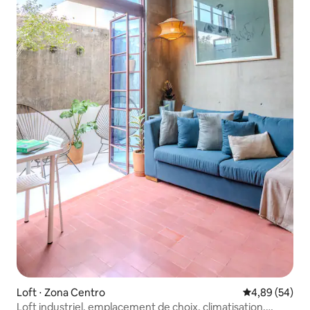
Loft ⋅ Zona Centro
Évaluation mo
4,89 (54)
Loft industriel, emplacement de choix, climatisation,