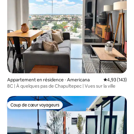
Appartement en résidence ⋅ Americana
Évaluation moy
4,93 (143)
8C | À quelques pas de Chapultepec | Vues sur la ville
Coup de cœur voyageurs
Coup de cœur voyageurs