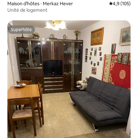
Maison d'hôtes ⋅ Merkaz Hever
Évaluation mo
4,9 (105)
Unité de logement
Superhôte
Superhôte