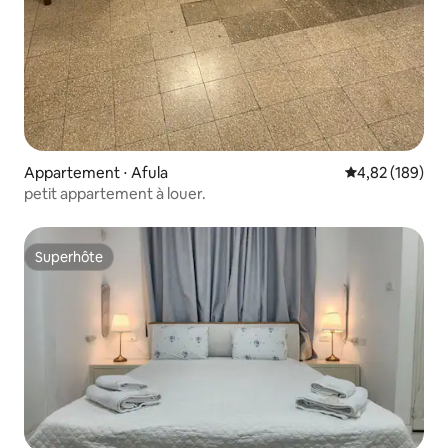
Appartement ⋅ Afula
Évaluation moy
4,82 (189)
petit appartement à louer.
Superhôte
Superhôte