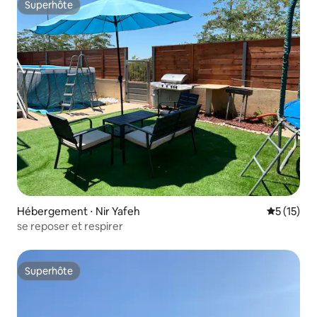
Superhôte
Superhôte
Hébergement ⋅ Nir Yafeh
Évaluation
5 (15)
se reposer et respirer
Superhôte
Superhôte