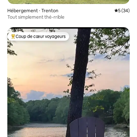
Hébergement ⋅ Trenton
Évaluation
5 (34)
Tout simplement thé-rrible
Coup de cœur voyageurs
Coups de cœur voyageurs les plus appréciés