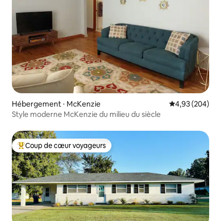
Hébergement ⋅ McKenzie
Évaluation moy
4,93 (204)
Style moderne McKenzie du milieu du siècle
Coup de cœur voyageurs
Coups de cœur voyageurs les plus appréciés