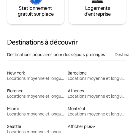
Stationnement
Logements
gratuit sur place
d'entreprise
Destinations à découvrir
Destinations populaires pour des séjours prolongés
Destinati
New York
Barcelone
Locations moyenne et longue durée
Locations moyenne et longue durée
Florence
Athènes
Locations moyenne et longue durée
Locations moyenne et longue durée
Miami
Montréal
Locations moyenne et longue durée
Locations moyenne et longue durée
Seattle
Afficher plus
Locations moyenne et longue durée