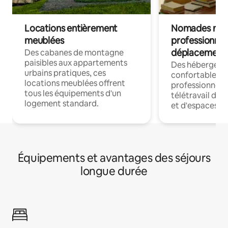
Locations entièrement
Nomades num
meublées
professionnel
déplacement
Des cabanes de montagne
paisibles aux appartements
Des hébergem
urbains pratiques, ces
confortables p
locations meublées offrent
professionnels
tous les équipements d'un
télétravail dis
logement standard.
et d'espaces de
Équipements et avantages des séjours
longue durée