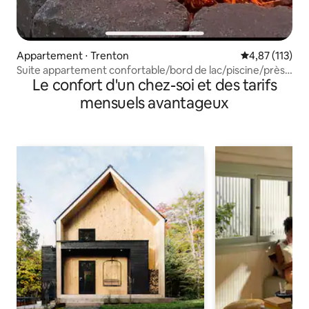
Appartement ⋅ Trenton
Évaluation moy
4,87 (113)
Suite appartement confortable/bord de lac/piscine/près
Le confort d'un chez-soi et des tarifs
de TN Safari Park
mensuels avantageux