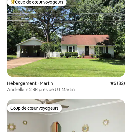
Coup de cœur voyageurs
Coups de cœur voyageurs les plus appréciés
Hébergement ⋅ Martin
Évaluation
5 (82)
Andrelle' s 2 BR près de UT Martin
Coup de cœur voyageurs
Coup de cœur voyageurs