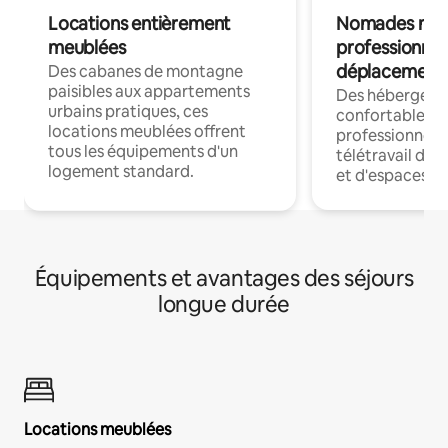
Locations entièrement
Nomades num
meublées
professionnel
déplacement
Des cabanes de montagne
paisibles aux appartements
Des hébergem
urbains pratiques, ces
confortables p
locations meublées offrent
professionnels
tous les équipements d'un
télétravail dis
logement standard.
et d'espaces de
Équipements et avantages des séjours
longue durée
Locations meublées