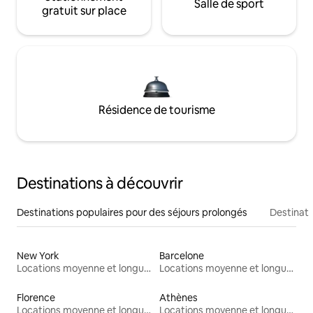
Salle de sport
gratuit sur place
Résidence de tourisme
Destinations à découvrir
Destinations populaires pour des séjours prolongés
Destinati
New York
Barcelone
Locations moyenne et longue durée
Locations moyenne et longue durée
Florence
Athènes
Locations moyenne et longue durée
Locations moyenne et longue durée