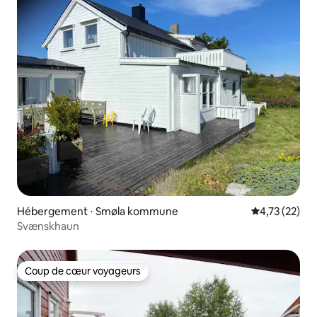
Hébergement ⋅ Smøla kommune
Évaluation mo
4,73 (22)
Svænskhaun
Coup de cœur voyageurs
Coup de cœur voyageurs