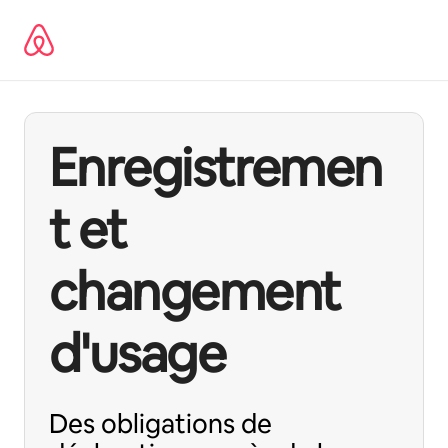
Aller
directement
au
contenu
Enregistremen
t et
changement
d'usage
Des obligations de