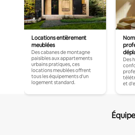
Locations entièrement
Noma
meublées
prof
dépl
Des cabanes de montagne
paisibles aux appartements
Des 
urbains pratiques, ces
confo
locations meublées offrent
profe
tous les équipements d'un
télét
logement standard.
et d'
Équipe