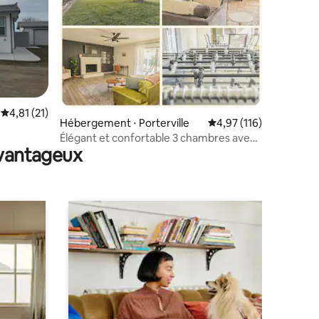
taires : 4,88 sur 5
Évaluation moyenne sur la base de 21 commentaires : 4,81 sur 5
4,81 (21)
Hébergement ⋅ Porterville
Évaluation moyenne sur
4,97 (116)
Élégant et confortable 3 chambres avec
avantageux
grand jardin et dépendance