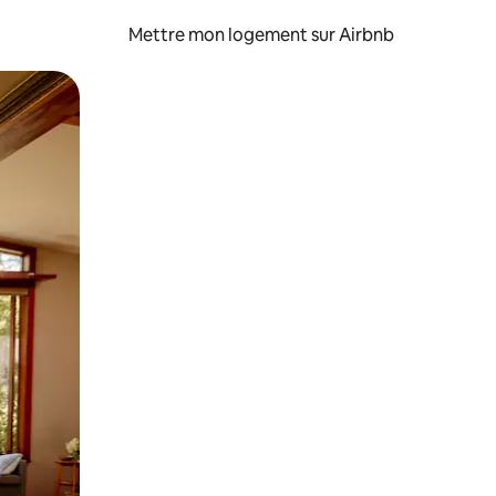
Mettre mon logement sur Airbnb
sant glisser.