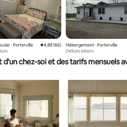
sur la base de 67 commentaires : 5 sur 5
cular ⋅ Porterville
Évaluation moyenne sur la base de 66 commen
4,88 (66)
Hébergement ⋅ Porterville
ison
Délices laitiers
t d'un chez-soi et des tarifs mensuels 