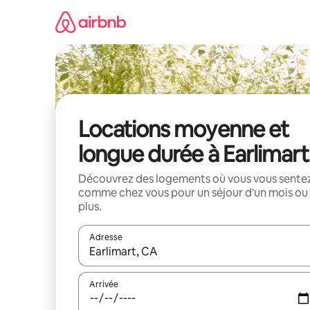
Aller
directement
au
contenu
Locations moyenne et
longue durée à Earlimart
Découvrez des logements où vous vous sente
comme chez vous pour un séjour d'un mois ou
plus.
Adresse
Lorsque les résultats s'affichent, utilisez les flèc
Arrivée