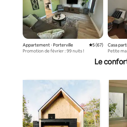
Appartement ⋅ Porterville
Évaluation moyenne 
5 (67)
Casa parti
Promotion de février : 99 nuits !
Petite ma
Le confor