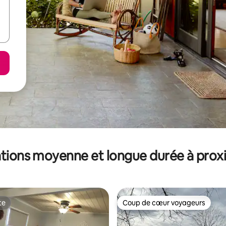
tions moyenne et longue durée à prox
te
Coup de cœur voyageurs
te
Coup de cœur voyageurs