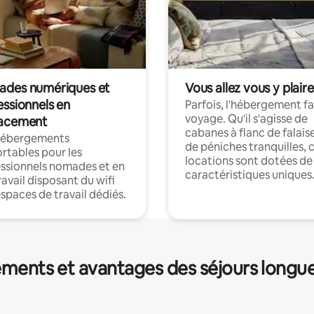
des numériques et
Vous allez vous y plaire
essionnels en
Parfois, l'hébergement fai
voyage. Qu'il s'agisse de
acement
cabanes à flanc de falais
hébergements
de péniches tranquilles, 
rtables pour les
locations sont dotées de
ssionnels nomades et en
caractéristiques uniques
ravail disposant du wifi
espaces de travail dédiés.
ments et avantages des séjours longu