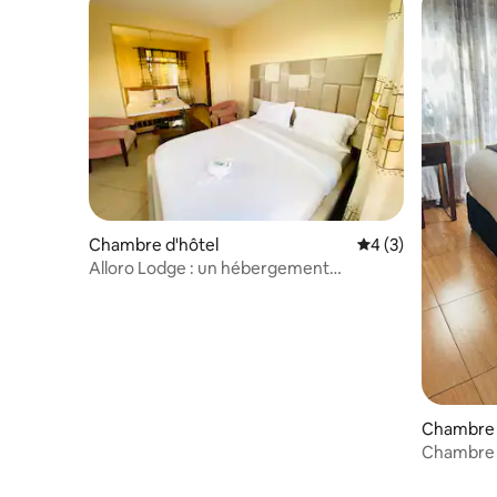
Chambre d'hôtel
Évaluation moyenn
4 (3)
Alloro Lodge : un hébergement
charmant à Moshi
Chambre 
Chambre d
atmosphè