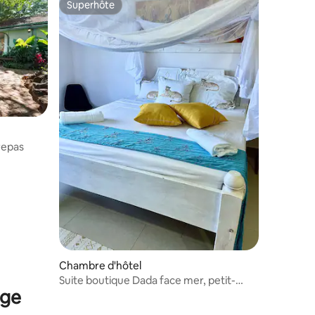
Superhôte
Superhôte
repas
ntaires : 4,32 sur 5
Chambre d'hôtel
Suite boutique Dada face mer, petit-
nge
déjeuner inclus