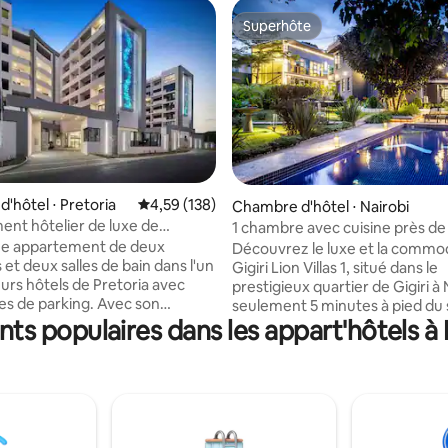
Superhôte
Superhôte
'hôtel ⋅ Pretoria
Évaluation moyenne sur la base de 138 comme
4,59 (138)
Chambre d'hôtel ⋅ Nairobi
r la base de 15 commentaires : 4,87 sur 5
nt hôtelier de luxe de
1 chambre avec cuisine près de 
es à Menlyn
Séjour sécurisé à Gigiri/WIFI
ue appartement de deux
Découvrez le luxe et la commo
et deux salles de bain dans l'un
Gigiri Lion Villas 1, situé dans le
eurs hôtels de Pretoria avec
prestigieux quartier de Gigiri à 
es de parking. Avec son
seulement 5 minutes à pied du 
ent privilégié extrêmement
s populaires dans les appart'hôtels à 
l'ONU, près de l'ambassade des
 quartier des affaires et des
Unis et à moins de 5 minutes d
ommerciaux de Menlyn, et à
commercial The Village Market
de toutes les principales
offrons le mélange parfait de s
s, The Regency est
d'accessibilité. Nos 19 chambres, y
lement aménagé pour
compris des suites et des optio
 les voyageurs d'affaires et de
luxe, disposent d'équipements