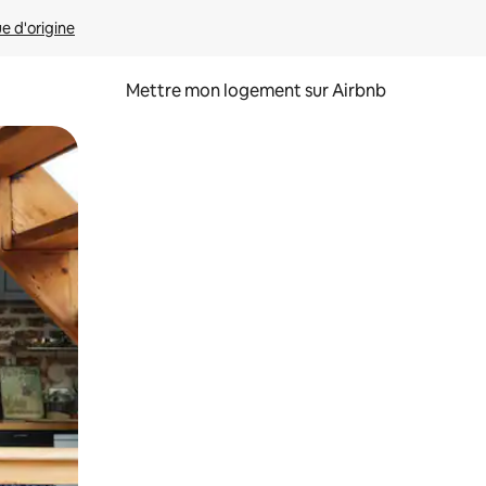
ue d'origine
Mettre mon logement sur Airbnb
sant glisser.