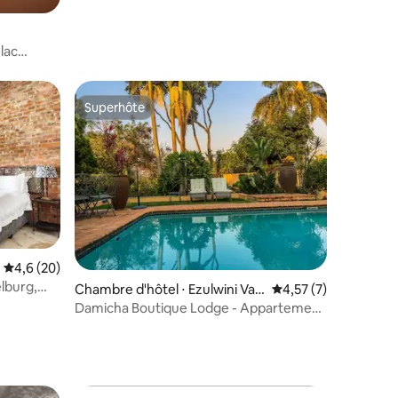
lac
Superhôte
Superhôte
Évaluation moyenne sur la base de 20 commentaires : 4,6 sur 5
4,6 (20)
lburg,
Chambre d'hôtel ⋅ Ezulwini Vall
Évaluation moyenne s
4,57 (7)
ey
Damicha Boutique Lodge - Appartement
6 à 2 chambres