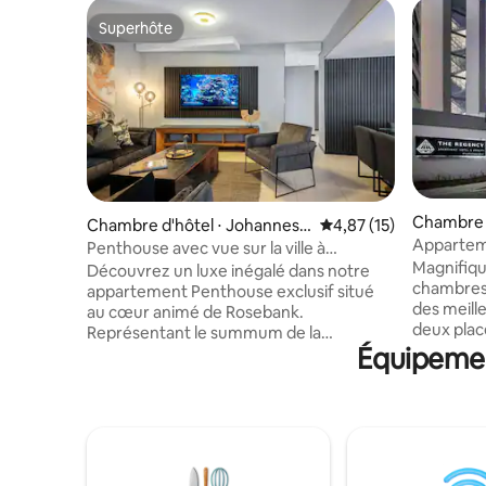
Superhôte
Superhôte
Chambre d
Chambre d'hôtel ⋅ Johannesb
Évaluation moyenne su
4,87 (15)
Apparteme
ourg
Penthouse avec vue sur la ville à
2 chambr
Magnifiq
Rosebank
Découvrez un luxe inégalé dans notre
chambres 
appartement Penthouse exclusif situé
des meill
au cœur animé de Rosebank.
deux plac
Représentant le summum de la
emplacem
Équipement
sophistication de la collection premium
proche du
d'Corporate Apartment Group, cet
centres c
appartement respire l'élégance
proximité 
moderne avec son design contemporain
autoroute
et son mobilier haut de gamme.
impeccab
Bénéficiant de 3 chambres et de 2,5
accueillir
salles de bains, le logement offre de