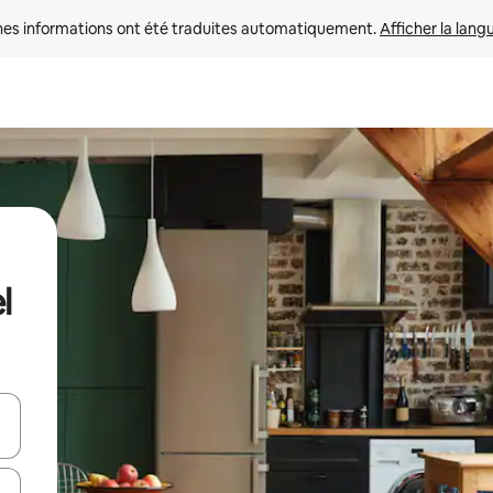
nes informations ont été traduites automatiquement. 
Afficher la lang
l
hes vers le haut et vers le bas pour les parcourir ou en appuyant et en fai