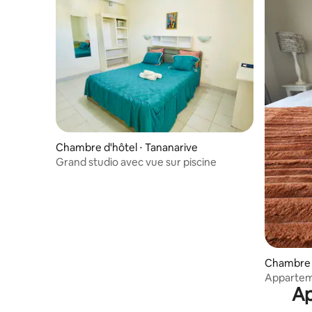
Chambre d'hôtel ⋅ Tananarive
Grand studio avec vue sur piscine
Chambre d
Appartem
Ap
Gautrain,