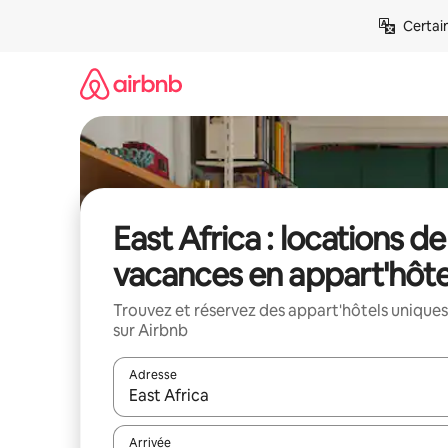
Aller
Certai
directement
au
contenu
East Africa : locations de
vacances en appart'hôte
Trouvez et réservez des appart'hôtels uniques
sur Airbnb
Adresse
Lorsque les résultats s'affichent, utilisez les flèc
Arrivée