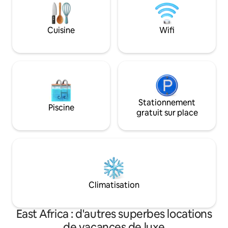
structure en bois, offre un espace idéal
beautiful, secure,
pour se détendre et profiter de la brise
4 Seasons by golf 
de l'océan.
Cuisine
Wifi
Stationnement
Piscine
gratuit sur place
Climatisation
East Africa : d'autres superbes locations
de vacances de luxe