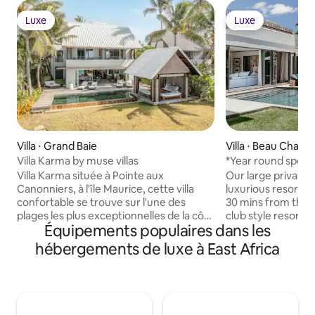
Luxe
Luxe
Luxe
Luxe
Villa ⋅ Grand Baie
Villa ⋅ Beau Cham
Villa Karma by muse villas
*Year round special deals* 
Mauritius
Villa Karma située à Pointe aux
Our large private v
Canonniers, à l'île Maurice, cette villa
luxurious resort o
confortable se trouve sur l'une des
30 mins from the a
plages les plus exceptionnelles de la côte
club style resort 
Équipements populaires dans les
nord. Entourée d'une végétation
golf courses, pade
luxuriante et offrant une vue imprenable
watersports, 2 kid
hébergements de luxe à East Africa
sur l'océan et le Gunners Coin, la villa
other activities. T
dispose d'une piscine privée à
spa, bakery, fresh
débordement qui s'intègre
arts and crafts. T
parfaitement à la beauté naturelle des
room service to the
environs. Le pavillon en plein air, avec sa
island bar and res