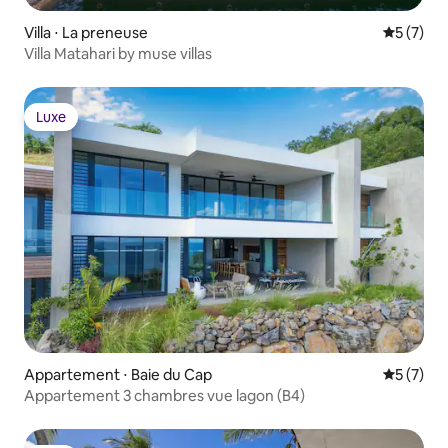
Villa ⋅ La preneuse
Évaluatio
5 (7)
Villa Matahari by muse villas
Luxe
Luxe
Appartement ⋅ Baie du Cap
Évaluatio
5 (7)
Appartement 3 chambres vue lagon (B4)