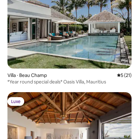
Villa ⋅ Beau Champ
Évaluation
5 (21)
*Year round special deals* Oasis Villa, Mauritius
Luxe
Luxe