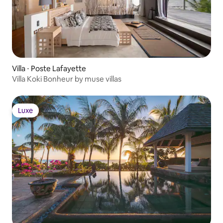
Villa ⋅ Poste Lafayette
Villa Koki Bonheur by muse villas
Luxe
Luxe