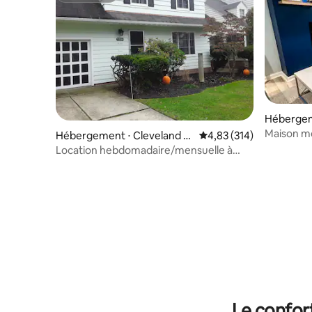
Hébergem
Maison mo
Hébergement ⋅ Cleveland H
Évaluation moyenne sur
4,83 (314)
cheminé
eights
Location hebdomadaire/mensuelle à
Cleveland Heights
Le confor