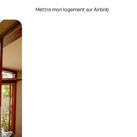
Mettre mon logement sur Airbnb
sant glisser.