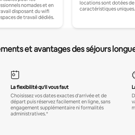
locations sont dotées de
ssionnels nomades et en
caractéristiques uniques
ravail disposant du wifi
espaces de travail dédiés.
ments et avantages des séjours longu
La flexibilité qu'il vous faut
L
Choisissez vos dates exactes d'arrivée et de
D
départ puis réservez facilement en ligne, sans
v
engagement supplémentaire ni formalités
m
administratives.*