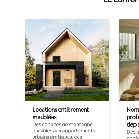
Locations entièrement
Noma
meublées
prof
dépl
Des cabanes de montagne
paisibles aux appartements
Des 
urbains pratiques, ces
confo