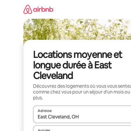
Aller
directement
au
contenu
Locations moyenne et
longue durée à East
Cleveland
Découvrez des logements où vous vous sente
comme chez vous pour un séjour d'un mois ou
plus.
Adresse
Lorsque les résultats s'affichent, utilisez les flèc
Arrivée