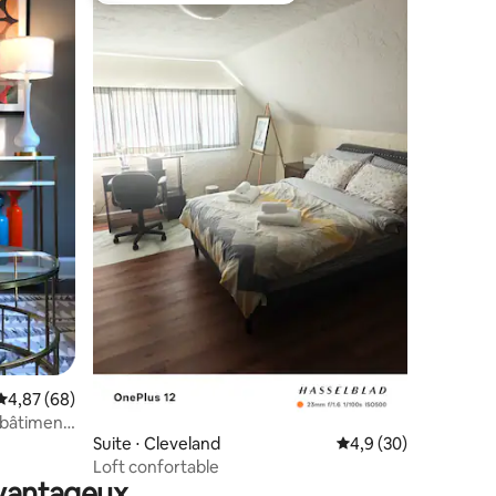
mmentaires : 5 sur 5
Évaluation moyenne sur la base de 68 commentaires : 4,87 sur 5
4,87 (68)
 bâtiment
Suite ⋅ Cleveland
Évaluation moyenne s
4,9 (30)
Loft confortable
avantageux