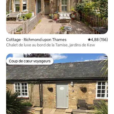
Cottage ⋅ Richmond upon Thames
Évaluation moy
4,88 (156)
Chalet de luxe au bord de la Tamise, jardins de Kew
Coup de cœur voyageurs
Coup de cœur voyageurs