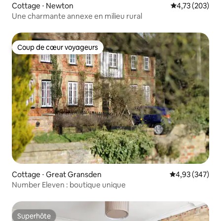
Cottage ⋅ Newton
Évaluation moy
4,73 (203)
Une charmante annexe en milieu rural
Coup de cœur voyageurs
Coup de cœur voyageurs
Cottage ⋅ Great Gransden
Évaluation moy
4,93 (347)
Number Eleven : boutique unique
Superhôte
Superhôte