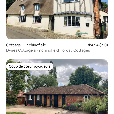
Cottage ⋅ Finchingfield
Évaluation moy
4,94 (210)
Dynes Cottage à Finchingfield Holiday Cottages
Coup de cœur voyageurs
Coup de cœur voyageurs