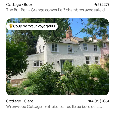
Cottage ⋅ Bourn
Évaluation 
5 (227)
The Bull Pen - Grange convertie 3 chambres avec salle de
bains privative
Coup de cœur voyageurs
Coups de cœur voyageurs les plus appréciés
Cottage ⋅ Clare
Évaluation moy
4,95 (265)
Wrenwood Cottage - retraite tranquille au bord de la
rivière