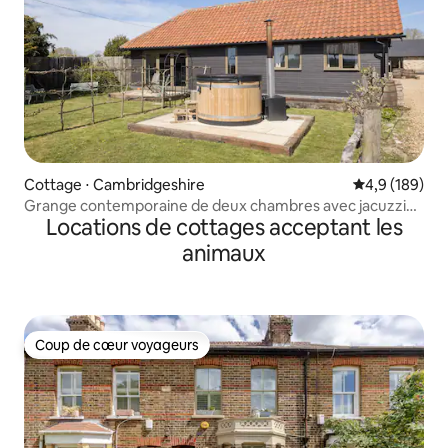
Cottage ⋅ Cambridgeshire
Évaluation mo
4,9 (189)
Grange contemporaine de deux chambres avec jacuzzi
Locations de cottages acceptant les
privé
animaux
Coup de cœur voyageurs
Coup de cœur voyageurs