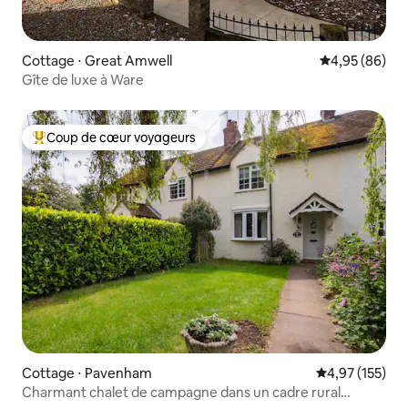
Cottage ⋅ Great Amwell
Évaluation mo
4,95 (86)
Gîte de luxe à Ware
Coup de cœur voyageurs
Coups de cœur voyageurs les plus appréciés
Cottage ⋅ Pavenham
Évaluation moy
4,97 (155)
Charmant chalet de campagne dans un cadre rural