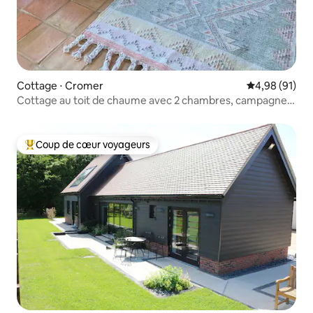
Cottage ⋅ Cromer
Évaluation mo
4,98 (91)
Cottage au toit de chaume avec 2 chambres, campagne
du Hertfordshire
Coup de cœur voyageurs
Coups de cœur voyageurs les plus appréciés