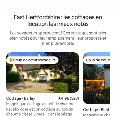
East Hertfordshire : les cottages en
location les mieux notés
Les voyageurs approuvent ! Ces cottages sont très
bien notés pour leur emplacement, leur propreté et
bien plus encore.
Coup de cœur voyageurs
Coup de cœur vo
Coups de cœur voyageurs les plus appréciés
Coup de cœur vo
Cottage ⋅ Barley
Évaluation moyenne sur la base 
4,96 (320)
Magnifique cottage au toit de chaume,
Barley, Herts
Ravello Rose est un cottage au toit de
Cottage ⋅ Bunting
chaume classé Grade ll dans le village
Magnifique chalet