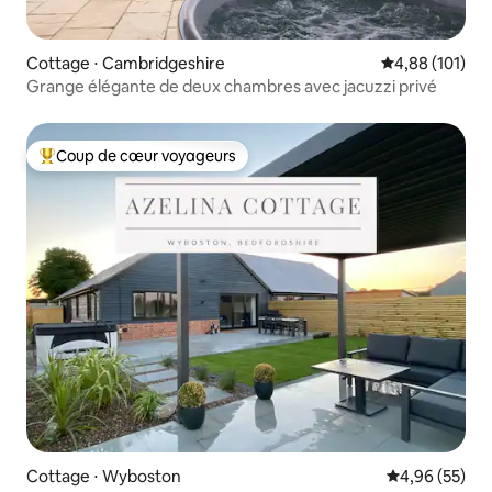
Cottage ⋅ Cambridgeshire
Évaluation moy
4,88 (101)
Grange élégante de deux chambres avec jacuzzi privé
Coup de cœur voyageurs
Coups de cœur voyageurs les plus appréciés
Cottage ⋅ Wyboston
Évaluation mo
4,96 (55)