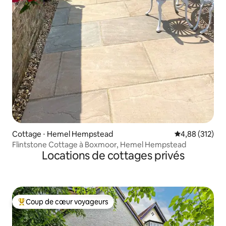
Cottage ⋅ Hemel Hempstead
Évaluation moy
4,88 (312)
Flintstone Cottage à Boxmoor, Hemel Hempstead
Locations de cottages privés
Coup de cœur voyageurs
Coups de cœur voyageurs les plus appréciés