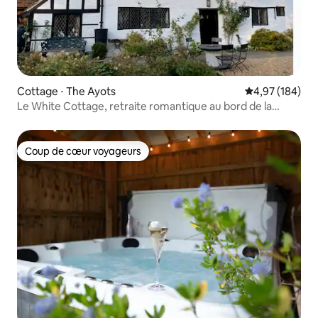
Cottage ⋅ The Ayots
Évaluation moy
4,97 (184)
Le White Cottage, retraite romantique au bord de la
rivière
Coup de cœur voyageurs
Coup de cœur voyageurs