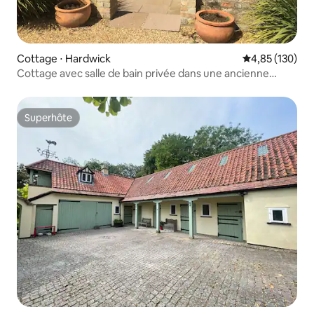
Cottage ⋅ Hardwick
Évaluation moy
4,85 (130)
Cottage avec salle de bain privée dans une ancienne
laiterie
Superhôte
Superhôte