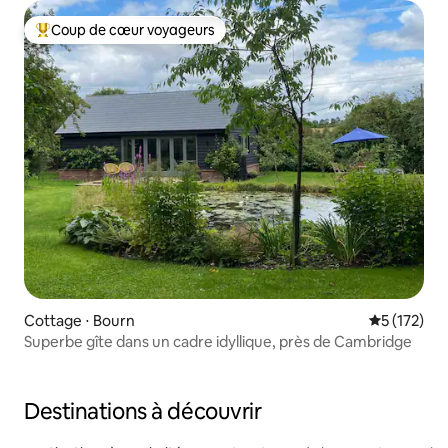
Coup de cœur voyageurs
Coups de cœur voyageurs les plus appréciés
Cottage ⋅ Bourn
Évaluation 
5 (172)
Superbe gîte dans un cadre idyllique, près de Cambridge
Destinations à découvrir