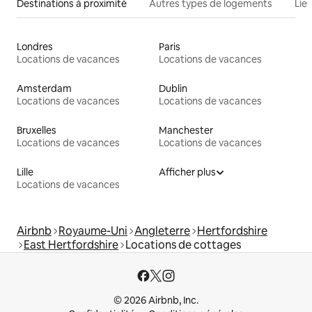
Destinations à proximité
Autres types de logements
Lie
Londres
Paris
Locations de vacances
Locations de vacances
Amsterdam
Dublin
Locations de vacances
Locations de vacances
Bruxelles
Manchester
Locations de vacances
Locations de vacances
Lille
Afficher plus
Locations de vacances
Airbnb
Royaume-Uni
Angleterre
Hertfordshire
East Hertfordshire
Locations de cottages
© 2026 Airbnb, Inc.