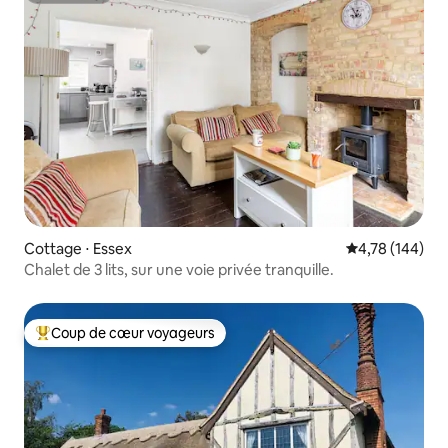
Cottage ⋅ Essex
Évaluation moy
4,78 (144)
Chalet de 3 lits, sur une voie privée tranquille.
Coup de cœur voyageurs
Coups de cœur voyageurs les plus appréciés