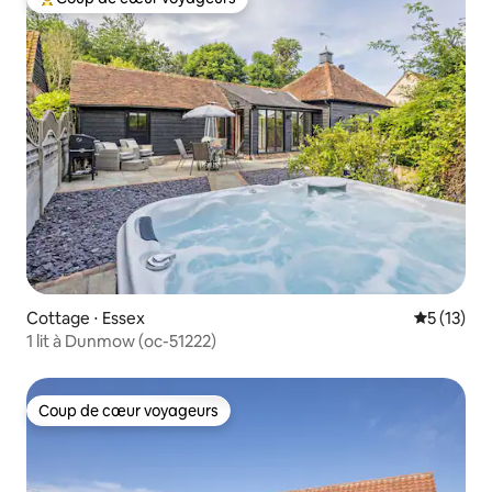
Coups de cœur voyageurs les plus appréciés
Cottage ⋅ Essex
Évaluation
5 (13)
1 lit à Dunmow (oc-51222)
Coup de cœur voyageurs
Coup de cœur voyageurs