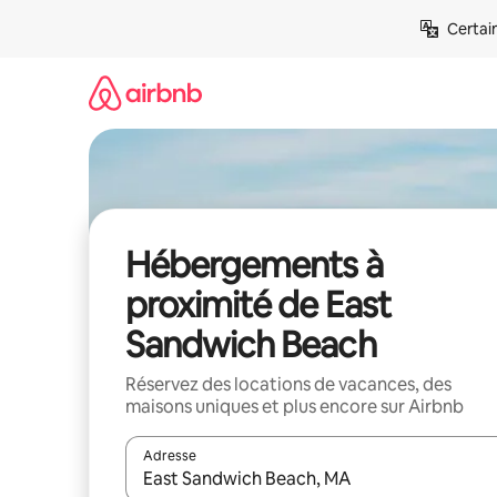
Aller
Certai
directement
au
contenu
Hébergements à
proximité de East
Sandwich Beach
Réservez des locations de vacances, des
maisons uniques et plus encore sur Airbnb
Adresse
Lorsque les résultats s'affichent, utilisez les flèc