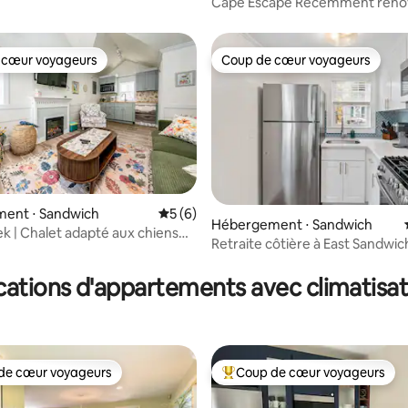
Cape Escape Récemment rénové
mile de la plage
 cœur voyageurs
Coup de cœur voyageurs
 cœur voyageurs
Coup de cœur voyageurs
ent ⋅ Sandwich
Évaluation moyenne sur la base de 6 co
5 (6)
 la base de 68 commentaires : 4,99 sur 5
Hébergement ⋅ Sandwich
ek | Chalet adapté aux chiens
Retraite côtière à East Sandwic
 plage
acceptés !
cations d'appartements avec climatisat
de cœur voyageurs
Coup de cœur voyageurs
 cœur voyageurs les plus appréciés
Coups de cœur voyageurs les p