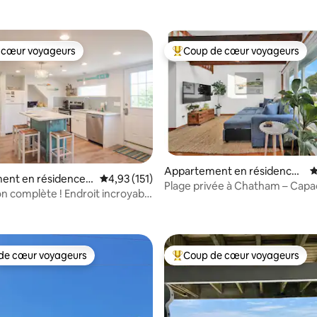
 cœur voyageurs
Coup de cœur voyageurs
 cœur voyageurs
Coups de cœur voyageurs les p
 la base de 114 commentaires : 4,99 sur 5
Appartement en résidence ⋅
É
ent en résidence ⋅
Évaluation moyenne sur la base de 151 comme
4,93 (151)
Chatham
Plage privée à Chatham – Capa
n complète ! Endroit incroyable
d'hébergement de 5 personne
!
de cœur voyageurs
Coup de cœur voyageurs
 cœur voyageurs les plus appréciés
Coups de cœur voyageurs les p