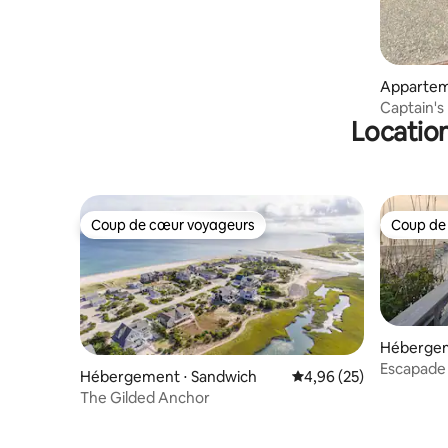
Appartem
Plymouth
Captain's
Location
mer à Pl
Coup de cœur voyageurs
Coup de
Coup de cœur voyageurs
Coup de
Hébergem
Escapade 
Hébergement ⋅ Sandwich
Évaluation moyenne sur
4,96 (25)
privée!
The Gilded Anchor