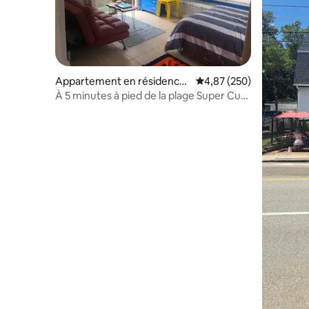
Appartement en résidence
Évaluation moyenne sur 
4,87 (250)
⋅ Dennis
À 5 minutes à pied de la plage Super Cute
Beach Condo