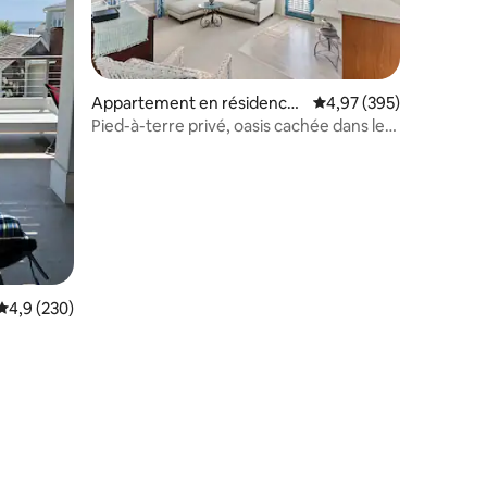
Appartement en résidence
Évaluation moyenne sur
4,97 (395)
⋅ Chatham
Pied-à-terre privé, oasis cachée dans le
village.
Évaluation moyenne sur la base de 230 commentaires : 4,9 sur 5
4,9 (230)
s