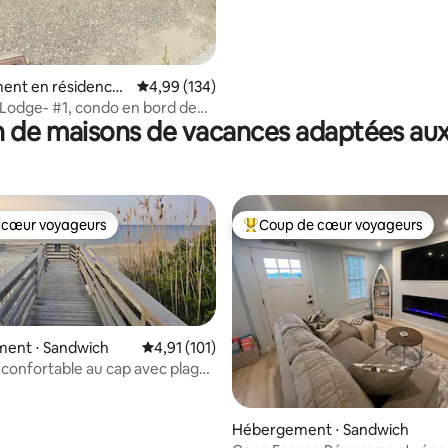
ent en résidence ⋅
Évaluation moyenne sur la base de 134 commen
4,99 (134)
 Lodge- #1, condo en bord de
 de maisons de vacances adaptées aux
ymouth
 cœur voyageurs
Coup de cœur voyageurs
 cœur voyageurs
Coups de cœur voyageurs les p
ent ⋅ Sandwich
Évaluation moyenne sur la base de 101 comme
4,91 (101)
confortable au cap avec plage
 la base de 25 commentaires : 4,96 sur 5
Hébergement ⋅ Sandwich