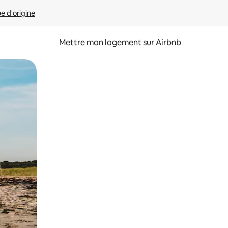
ue d'origine
Mettre mon logement sur Airbnb
sant glisser.