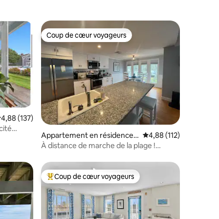
Coup de cœur voyageurs
lus appréciés
Coup de cœur voyageurs
valuation moyenne sur la base de 137 commentaires : 4,88 sur 5
4,88 (137)
ntaires : 4,93 sur 5
cité
Appartement en résidence ⋅
Évaluation moyenne sur
4,88 (112)
s
Chatham
À distance de marche de la plage !
Chatham Luxury près du centre-ville,
CBI !
Coup de cœur voyageurs
lus appréciés
Coups de cœur voyageurs les plus appréciés