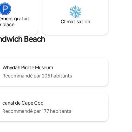
de fin de soirée. 2 niveaux
 vue sur
d'hébergement avec air central. 2 salles
e
de bains complètes, cuisine, salle à
 attend
ement gratuit
manger et grande pièce. À quelques
Climatisation
Cape Cod !
r place
minutes des plages de la ville, de la piste
chalet !
cyclable, du golf et des magasins.
Stationnement pour environ 4 voitures.
andwich Beach
Whydah Pirate Museum
Recommandé par 206 habitants
canal de Cape Cod
Recommandé par 177 habitants