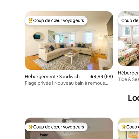
Coup de cœur voyageurs
Coup de
Coups de cœur voyageurs les plus appréciés
Coup de
Hébergem
Hébergement ⋅ Sandwich
Évaluation moyenne sur
4,99 (68)
Tide & Se
Plage privée ! Nouveau bain à remous
près de la
2026 + linge de maison inclus
Lo
Coup de cœur voyageurs
Coup 
Coups de cœur voyageurs les plus appréciés
Coups de