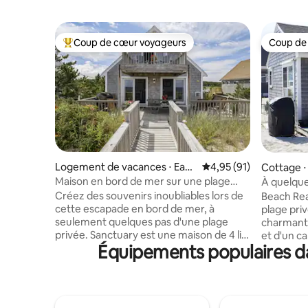
Coup de cœur voyageurs
Coup de
Coups de cœur voyageurs les plus appréciés
Coup de
Logement de vacances ⋅ East
Évaluation moyenne su
4,95 (91)
Cottage ⋅
Sandwich
Maison en bord de mer sur une plage
À quelque
privée !
Cape Cod
Créez des souvenirs inoubliables lors de
Beach Rea
cette escapade en bord de mer, à
plage pri
seulement quelques pas d'une plage
charmant 
privée. Sanctuary est une maison de 4 lits
et d'un can
Équipements populaires da
et 3 salles de bain intégrée aux dunes,
pour un co
parfaite pour les familles, les groupes et
recherche
les amateurs de plage. Conçu pour le
Les améli
confort et la connexion, il regorge
comprenne
d'équipements et d'espace pour que
salle de 