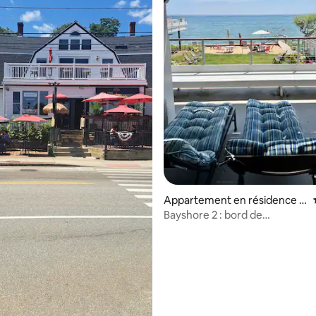
la base de 250 commentaires : 4,87 sur 5
Appartement en résidence ⋅
Provincetown
Bayshore 2 : bord de
mer/parking/animaux accepté