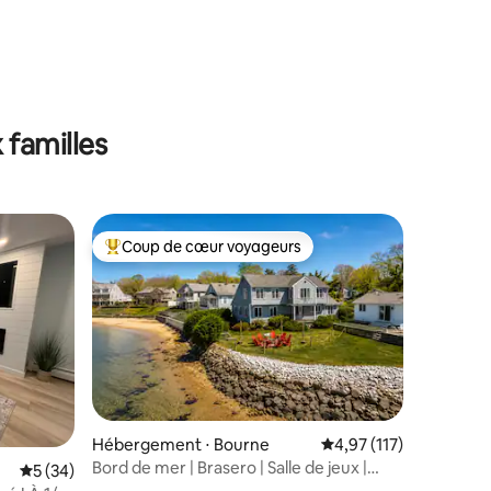
taires : 4,99 sur 5
 familles
Coup de cœur voyageurs
lus appréciés
Coups de cœur voyageurs les plus appréciés
ntaires : 4,91 sur 5
Hébergement ⋅ Bourne
Évaluation moyenne sur
4,97 (117)
Bord de mer | Brasero | Salle de jeux |
Évaluation moyenne sur la base de 34 commentaires : 5 sur 5
5 (34)
Animaux de compagnie | Kayaks