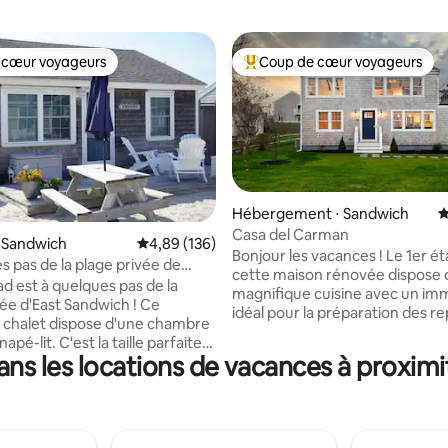
 cœur voyageurs
Coup de cœur voyageurs
 cœur voyageurs
Coups de cœur voyageurs les p
Hébergement ⋅ Sandwich
É
Casa del Carman
r la base de 91 commentaires : 4,95 sur 5
 Sandwich
Évaluation moyenne sur la base de 136 commen
4,89 (136)
Bonjour les vacances ! Le 1er é
s pas de la plage privée de
cette maison rénovée dispose 
 !
d est à quelques pas de la
magnifique cuisine avec un imm
vée d'East Sandwich ! Ce
idéal pour la préparation des re
chalet dispose d'une chambre
manger, passer du temps et pl
apé-lit. C'est la taille parfaite
encore ! En montant les escaliers, vous
ns les locations de vacances à proxim
uple ou une petite famille à la
trouverez un beau salon. Vous
 d'une escapade à Cape Cod !
profiter de la vue sur l'océan d'i
orations récentes
terrasse qui se trouve juste der
nt le revêtement de sol, la
portes coulissantes. Vous y tr
bain rénovée et le tout nouveau
également la chambre principa