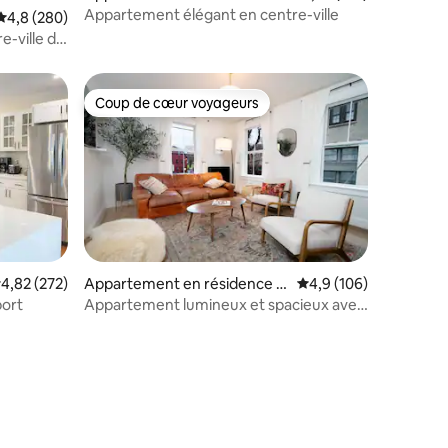
Providence
Appartement élégant en centre-ville
Évaluation moyenne sur la base de 280 commentaires : 4,8 sur 5
4,8 (280)
-ville de
ut !
Coup de cœur voyageurs
Coup de cœur voyageurs
valuation moyenne sur la base de 272 commentaires : 4,82 sur 5
4,82 (272)
Appartement en résidence ⋅
Évaluation moyenne su
4,9 (106)
ntaires : 4,93 sur 5
Newport
port
Appartement lumineux et spacieux avec
2 chambres · Cœur de Newport