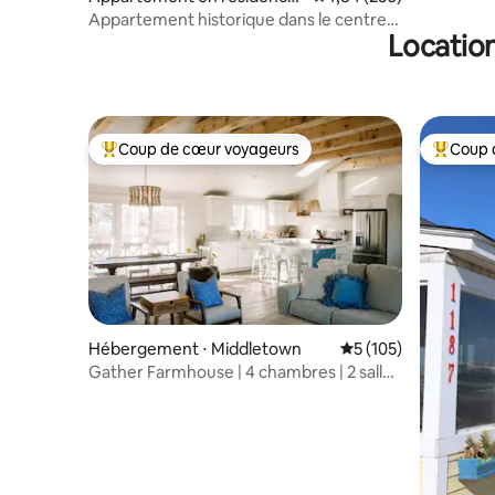
⋅ Providence
Appartement historique dans le centre-
Location
ville
Coup de cœur voyageurs
Coup 
Coups de cœur voyageurs les plus appréciés
Coups de
Hébergement ⋅ Middletown
Évaluation moyenne 
5 (105)
Gather Farmhouse | 4 chambres | 2 salles
de bain avec jacuzzi