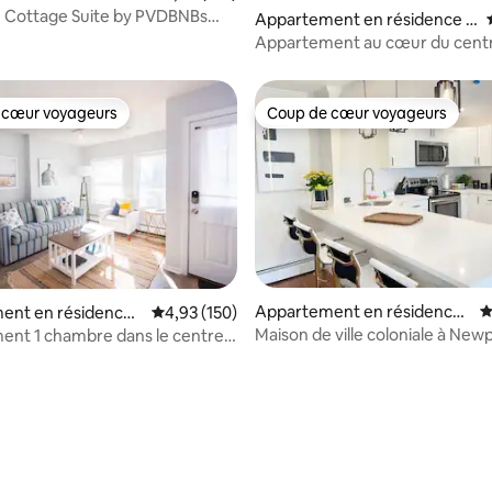
ce
 Cottage Suite by PVDBNBs
Appartement en résidence ⋅
 la base de 120 commentaires : 4,91 sur 5
alle de bain)
Newport
Appartement au cœur du centre
Newport ! À quelques pas de to
 cœur voyageurs
Coup de cœur voyageurs
 cœur voyageurs
Coup de cœur voyageurs
Appartement en résidence ⋅
É
ent en résidence ⋅
Évaluation moyenne sur la base de 150 comme
4,93 (150)
Newport
Maison de ville coloniale à New
nt 1 chambre dans le centre-
Newport ! À quelques pas de
t
la base de 256 commentaires : 4,84 sur 5