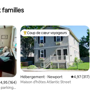
 familles
Coup de cœur voyageurs
lus appréciés
Coups de cœur voyageurs les plus appréciés
Hébergement ⋅ Newport
Évaluation moyenne sur
4,97 (317)
Maison d'hôtes Atlantic Street
valuation moyenne sur la base de 164 commentaires : 4,95 sur 5
4,95 (164)
 parking