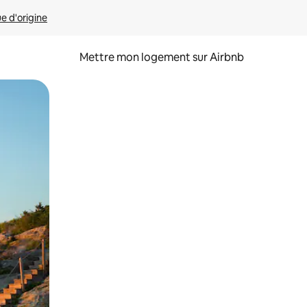
ue d'origine
Mettre mon logement sur Airbnb
sant glisser.