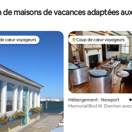
 de maisons de vacances adaptées aux
de cœur voyageurs
Coup de cœur voyageurs
 cœur voyageurs les plus appréciés
Coups de cœur voyageurs les p
sur la base de 105 commentaires : 5 sur 5
Hébergement ⋅ Newport
É
Memorial Blvd W. Dwntwn avec
et le meilleur emplacement