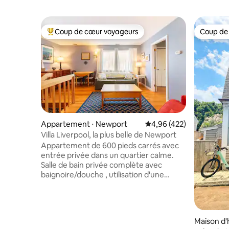
Coup de cœur voyageurs
Coup de
Coups de cœur voyageurs les plus appréciés
Coup de
Appartement ⋅ Newport
Évaluation moyenne sur 
4,96 (422)
Villa Liverpool, la plus belle de Newport
Appartement de 600 pieds carrés avec
entrée privée dans un quartier calme.
Salle de bain privée complète avec
baignoire/douche , utilisation d'une
kitchenette avec petit réfrigérateur,
cafetière K-Cup (café fourni) et micro-
ondes, climatisation, accès Internet.
Télévision (stations locales uniquement)
Maison d'
avec Roku (vidéo en streaming).