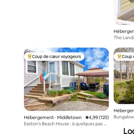
Hébergem
tt
The Land
Coup de cœur voyageurs
Coup 
Coups de cœur voyageurs les plus appréciés
Coups de
Hébergem
Bungalo
Hébergement ⋅ Middletown
Évaluation moyenne sur 
4,99 (120)
Easton's Beach House : à quelques pas de
Lo
la plage, avec climatisation !