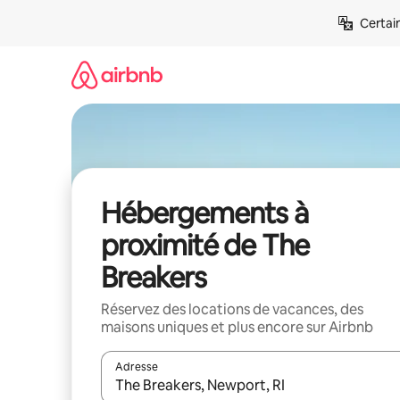
Aller
Certai
directement
au
contenu
Hébergements à
proximité de The
Breakers
Réservez des locations de vacances, des
maisons uniques et plus encore sur Airbnb
Adresse
Lorsque les résultats s'affichent, utilisez les flèc