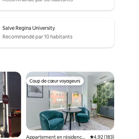
Salve Regina University
Recommandé par 10 habitants
Coup de cœur voyageurs
Coup de cœur voyageurs
taires : 4,94 sur 5
Appartement en résidence ⋅
Évaluation moyenne sur
4,92 (183)