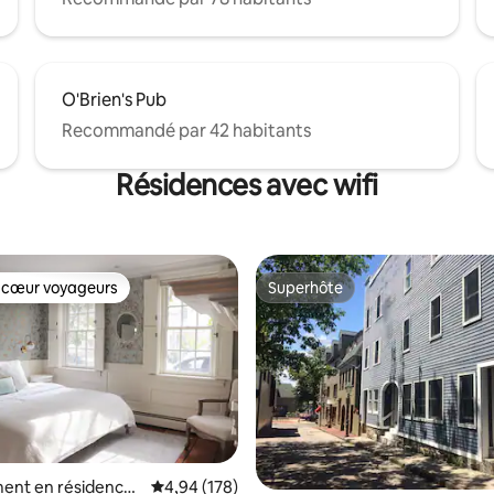
O'Brien's Pub
Recommandé par 42 habitants
Résidences avec wifi
 cœur voyageurs
Superhôte
 cœur voyageurs
Superhôte
ent en résidence ⋅
Évaluation moyenne sur la base de 178 commen
4,94 (178)