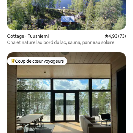
Cottage ⋅ Tuusniemi
Évaluation mo
4,93 (73)
Chalet naturel au bord du lac, sauna, panneau solaire
Coup de cœur voyageurs
Coups de cœur voyageurs les plus appréciés