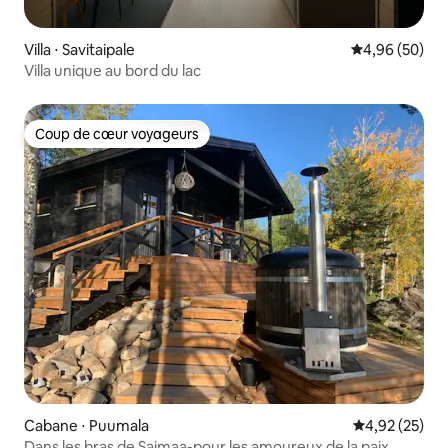
Villa ⋅ Savitaipale
Évaluation mo
4,96 (50)
Villa unique au bord du lac
Coup de cœur voyageurs
Coup de cœur voyageurs
Cabane ⋅ Puumala
Évaluation mo
4,92 (25)
Dans les bras de Saimaa-pour les amoureux de la paix