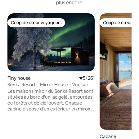
plus encore.
Coup de cœur voyageurs
Coup de cœur vo
Coup de cœur voyageurs
Coup de cœur vo
Tiny house
Évaluation moyenne sur la b
5 (26)
Sonka Resort – Mirror House • Vue sur le
lac
Les maisons miroir du Sonka Resort sont
situées au bord d'un lac gelé, entourées
de forêts et de ciel ouvert. Chaque
cabine dispose d'un extérieur en miroir
pour plus d'intimité, d'une paroi vitrée
avec vue sur le lac, d'un lit double, d'un
canapé-lit, d'une kitchenette, d'une salle
de bain, d'une connexion Wi-Fi et d'un
Cabane
écran de projection. Le petit déjeuner