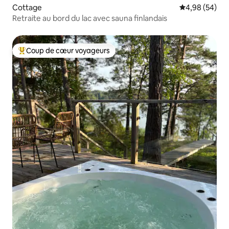
Cottage
Évaluation mo
4,98 (54)
Retraite au bord du lac avec sauna finlandais
Coup de cœur voyageurs
Coups de cœur voyageurs les plus appréciés