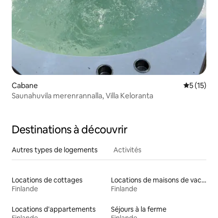
Cabane
Évaluation
5 (15)
Saunahuvila merenrannalla, Villa Keloranta
Destinations à découvrir
Autres types de logements
Activités
Locations de cottages
Locations de maisons de vacances
Finlande
Finlande
Locations d'appartements
Séjours à la ferme
Finlande
Finlande