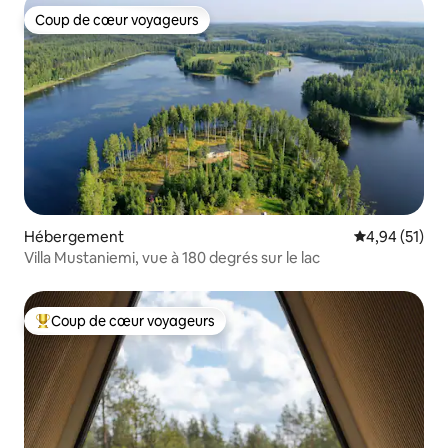
Coup de cœur voyageurs
Coup de cœur voyageurs
Hébergement
Évaluation mo
4,94 (51)
Villa Mustaniemi, vue à 180 degrés sur le lac
Coup de cœur voyageurs
Coups de cœur voyageurs les plus appréciés