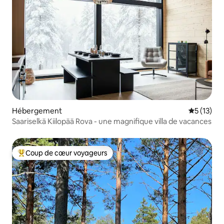
Hébergement
Évaluation
5 (13)
Saariselkä Kiilopää Rova - une magnifique villa de vacances
Coup de cœur voyageurs
Coups de cœur voyageurs les plus appréciés