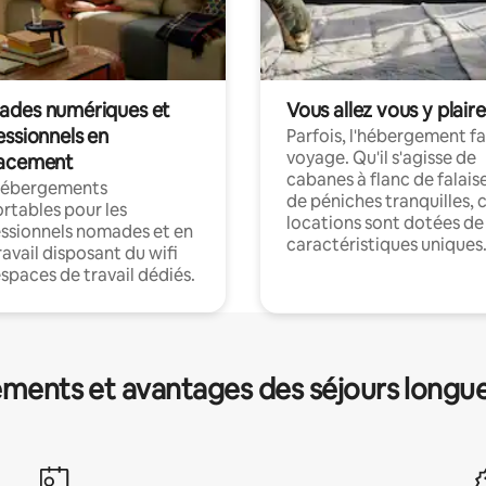
des numériques et
Vous allez vous y plaire
essionnels en
Parfois, l'hébergement fai
voyage. Qu'il s'agisse de
acement
cabanes à flanc de falais
hébergements
de péniches tranquilles, 
rtables pour les
locations sont dotées de
ssionnels nomades et en
caractéristiques uniques
ravail disposant du wifi
espaces de travail dédiés.
ments et avantages des séjours longu