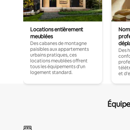
Locations entièrement
Noma
meublées
prof
dépl
Des cabanes de montagne
paisibles aux appartements
Des 
urbains pratiques, ces
confo
locations meublées offrent
profe
tous les équipements d'un
télét
logement standard.
et d'
Équipe