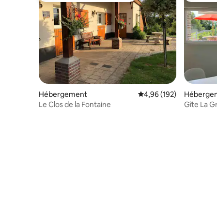
Hébergement
Évaluation moyenne sur 
4,96 (192)
Héberge
Le Clos de la Fontaine
Gîte La G