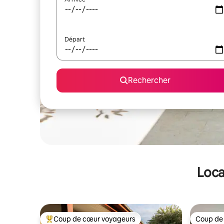
Départ
Rechercher
Loca
Coup de cœur voyageurs
Coup de
Coups de cœur voyageurs les plus appréciés
Coup de