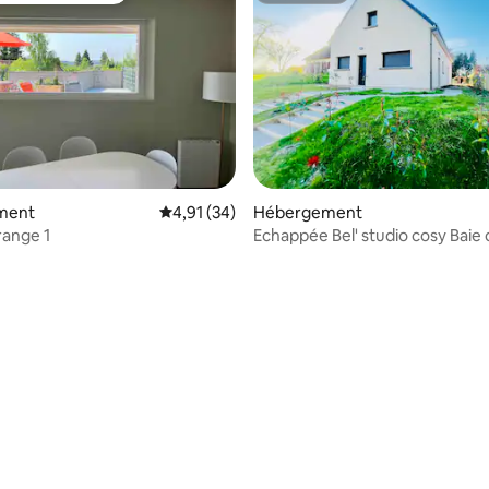
la base de 192 commentaires : 4,96 sur 5
ment
Évaluation moyenne sur la base de 34 comme
4,91 (34)
Hébergement
range 1
Echappée Bel' studio cosy Baie
Somme