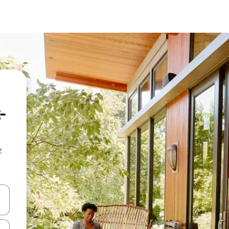
-
z
hes vers le haut et vers le bas pour les parcourir ou en appuyant et en fai