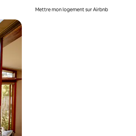
Mettre mon logement sur Airbnb
sant glisser.