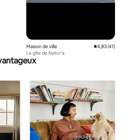
Maison de ville
Évaluation moyenne su
4,83 (41)
Le gîte de Natur'a
avantageux