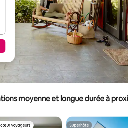
tions moyenne et longue durée à prox
 cœur voyageurs
Superhôte
 cœur voyageurs
Superhôte