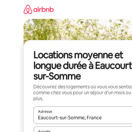
Aller
directement
au
contenu
Locations moyenne et
longue durée à Eaucourt
sur-Somme
Découvrez des logements où vous vous sente
comme chez vous pour un séjour d'un mois ou
plus.
Adresse
Lorsque les résultats s'affichent, utilisez les flèc
Arrivée