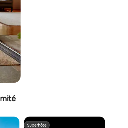
imité
Superhôte
Superhôte