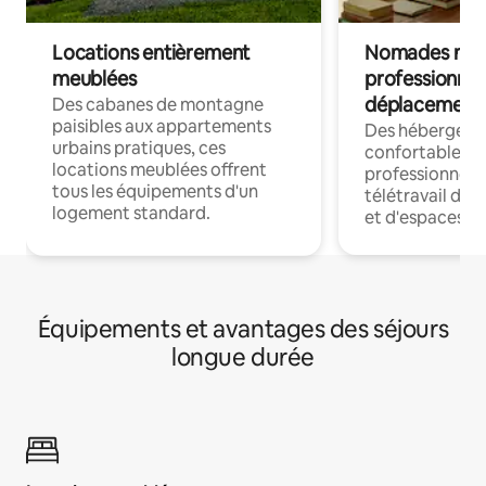
Locations entièrement
Nomades num
meublées
professionnel
déplacement
Des cabanes de montagne
paisibles aux appartements
Des hébergem
urbains pratiques, ces
confortables p
locations meublées offrent
professionnels
tous les équipements d'un
télétravail dis
logement standard.
et d'espaces de
Équipements et avantages des séjours
longue durée