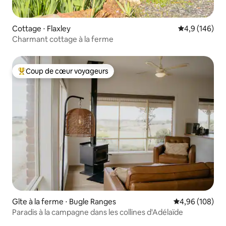
Cottage ⋅ Flaxley
Évaluation mo
4,9 (146)
Charmant cottage à la ferme
Coup de cœur voyageurs
Coups de cœur voyageurs les plus appréciés
Gîte à la ferme ⋅ Bugle Ranges
Évaluation moy
4,96 (108)
Paradis à la campagne dans les collines d'Adélaïde