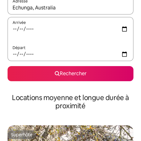
Adresse
Lorsque les résultats s'affichent, utilisez les flèches vers le hau
Arrivée
Départ
Rechercher
Locations moyenne et longue durée à
proximité
Superhôte
Superhôte