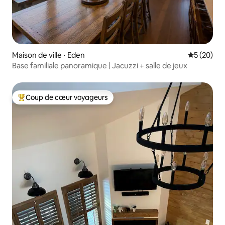
Maison de ville ⋅ Eden
Évaluation
5 (20)
Base familiale panoramique | Jacuzzi + salle de jeux
Coup de cœur voyageurs
Coups de cœur voyageurs les plus appréciés