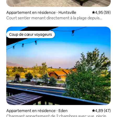
Appartement en résidence ⋅ Huntsville
Évaluation mo
4,95 (59)
Court sentier menant directement à la plage depuis
l'appartement !
Coup de cœur voyageurs
Coup de cœur voyageurs
Appartement en résidence ⋅ Eden
Évaluation mo
4,89 (47)
Charmant appartement de 2 chambres avec vue, piscine,