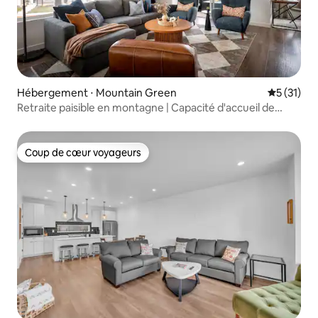
Hébergement ⋅ Mountain Green
Évaluation
5 (31)
Retraite paisible en montagne | Capacité d'accueil de
10 personnes | Jacuzzi, piscine
Coup de cœur voyageurs
Coup de cœur voyageurs