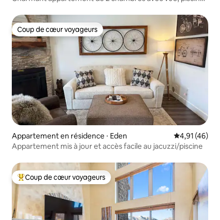
patio et barbecue
Coup de cœur voyageurs
Coup de cœur voyageurs
Appartement en résidence ⋅ Eden
Évaluation mo
4,91 (46)
Appartement mis à jour et accès facile au jacuzzi/piscine
Coup de cœur voyageurs
Coups de cœur voyageurs les plus appréciés