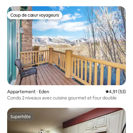
Coup de cœur voyageurs
Coup de cœur voyageurs
Appartement ⋅ Eden
Évaluation mo
4,91 (53)
Condo 2 niveaux avec cuisine gourmet et four double
Superhôte
Superhôte