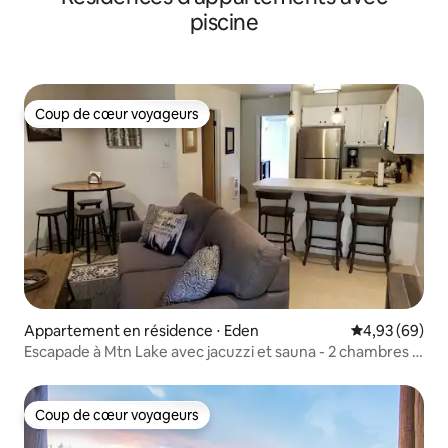
piscine
Coup de cœur voyageurs
Coup de cœur voyageurs
Appartement en résidence ⋅ Eden
Évaluation mo
4,93 (69)
Escapade à Mtn Lake avec jacuzzi et sauna - 2 chambres /
2 salles de bain
Coup de cœur voyageurs
Coup de cœur voyageurs