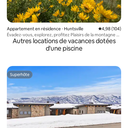
Appartement en résidence ⋅ Huntsville
Évaluation moy
4,98 (104)
Évadez-vous, explorez, profitez Plaisirs de la montagne à
Autres locations de vacances dotées
Huntsville
d'une piscine
Superhôte
Superhôte