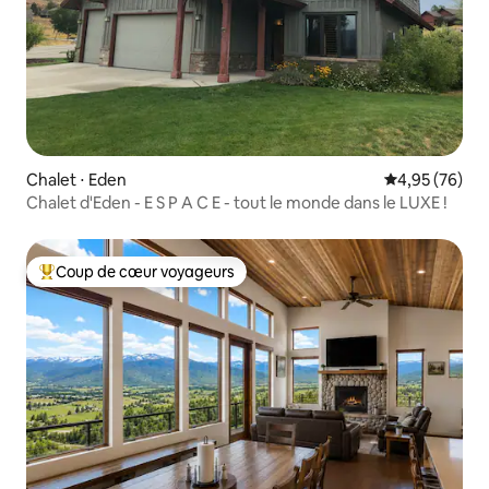
Chalet ⋅ Eden
Évaluation mo
4,95 (76)
Chalet d'Eden - E S P A C E - tout le monde dans le LUXE !
Coup de cœur voyageurs
Coups de cœur voyageurs les plus appréciés