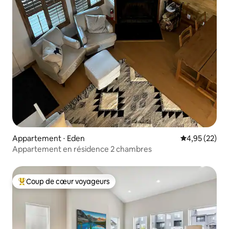
Appartement ⋅ Eden
Évaluation mo
4,95 (22)
Appartement en résidence 2 chambres
Coup de cœur voyageurs
Coups de cœur voyageurs les plus appréciés