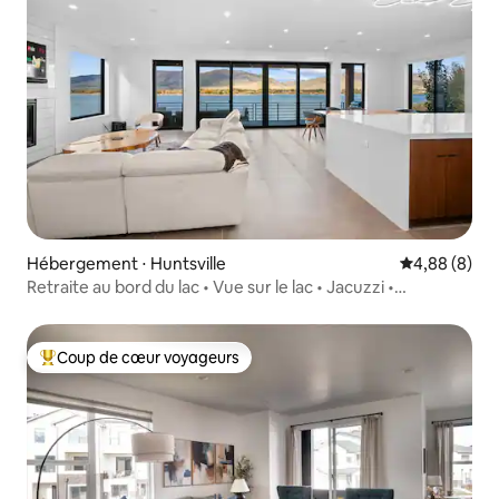
Hébergement ⋅ Huntsville
Évaluation m
4,88 (8)
Retraite au bord du lac • Vue sur le lac • Jacuzzi •
Snowbasin
Coup de cœur voyageurs
Coups de cœur voyageurs les plus appréciés