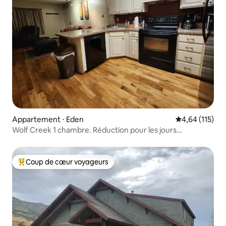
Appartement ⋅ Eden
Évaluation moy
4,64 (115)
Wolf Creek 1 chambre. Réduction pour les jours
supplémentaires
Coup de cœur voyageurs
Coups de cœur voyageurs les plus appréciés