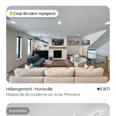
Coup de cœur voyageurs
Coups de cœur voyageurs les plus appréciés
Hébergement ⋅ Huntsville
Évaluation
5 (87)
Maison de ski moderne sur le lac Pineview
Superhôte
Superhôte