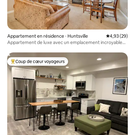
Appartement en résidence ⋅ Huntsville
Évaluation mo
4,93 (29)
Appartement de luxe avec un emplacement incroyable
pour l'aventure
Coup de cœur voyageurs
Coups de cœur voyageurs les plus appréciés