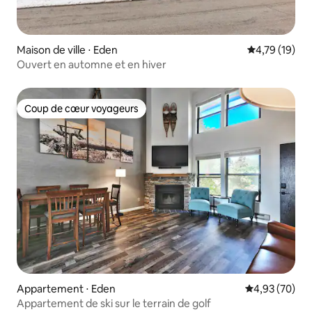
Maison de ville ⋅ Eden
Évaluation mo
4,79 (19)
Ouvert en automne et en hiver
Coup de cœur voyageurs
Coup de cœur voyageurs
Appartement ⋅ Eden
Évaluation mo
4,93 (70)
Appartement de ski sur le terrain de golf