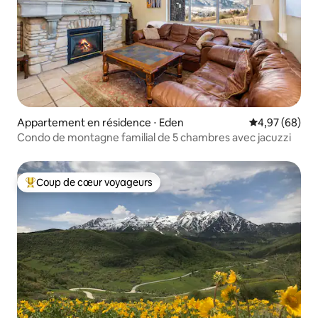
Appartement en résidence ⋅ Eden
Évaluation mo
4,97 (68)
Condo de montagne familial de 5 chambres avec jacuzzi
Coup de cœur voyageurs
Coups de cœur voyageurs les plus appréciés