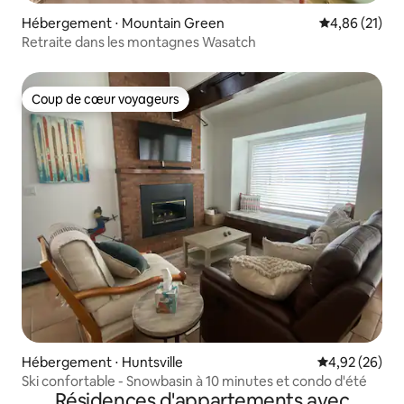
Hébergement ⋅ Mountain Green
Évaluation mo
4,86 (21)
Retraite dans les montagnes Wasatch
Coup de cœur voyageurs
Coup de cœur voyageurs
Hébergement ⋅ Huntsville
Évaluation mo
4,92 (26)
Ski confortable - Snowbasin à 10 minutes et condo d'été
Résidences d'appartements avec