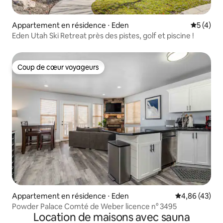
Appartement en résidence ⋅ Eden
Évaluatio
5 (4)
Eden Utah Ski Retreat près des pistes, golf et piscine !
Coup de cœur voyageurs
Coup de cœur voyageurs
Appartement en résidence ⋅ Eden
Évaluation mo
4,86 (43)
Powder Palace Comté de Weber licence n° 3495
Location de maisons avec sauna