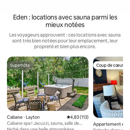
Eden : locations avec sauna parmi les
mieux notées
Les voyageurs approuvent : ces locations avec sauna
sont très bien notées pour leur emplacement, leur
propreté et bien plus encore.
Superhôte
Coup de cœur vo
Superhôte
Coup de cœur vo
Cabane ⋅ Layton
Évaluation moyenne sur la base 
4,83 (113)
Cabane spa ! Jacuzzi, sauna, salle de
Appartement en r
sport, salle de jeux, foyer
Niché dans une belle atmosphère
Eden