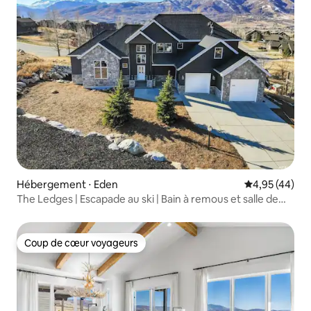
Hébergement ⋅ Eden
Évaluation mo
4,95 (44)
The Ledges | Escapade au ski | Bain à remous et salle de
cinéma
Coup de cœur voyageurs
Coup de cœur voyageurs