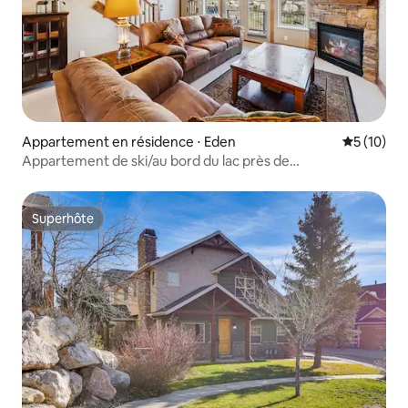
Appartement en résidence ⋅ Eden
Évaluation
5 (10)
Appartement de ski/au bord du lac près de
Basin/Powder/Nordic/Pineview
Superhôte
Superhôte