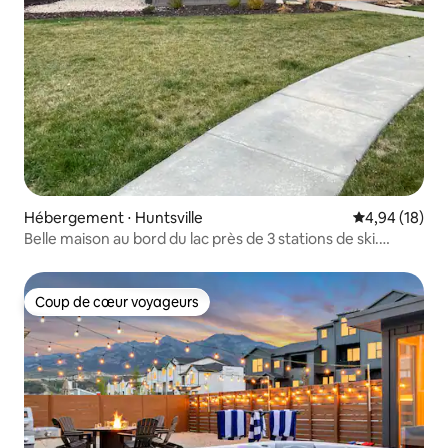
Hébergement ⋅ Huntsville
Évaluation mo
4,94 (18)
Belle maison au bord du lac près de 3 stations de ski.
5 suites
Coup de cœur voyageurs
Coup de cœur voyageurs