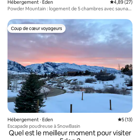
Hébergement ⋅ Eden
Évaluation mo
4,89 (27)
Powder Mountain : logement de 5 chambres avec sauna
au feu de bois
Coup de cœur voyageurs
Coup de cœur voyageurs
Hébergement ⋅ Eden
Évaluation
5 (13)
Escapade poudreuse à SnowBasin
Quel est le meilleur moment pour visiter