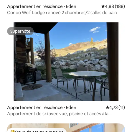
Appartement en résidence ⋅ Eden
Évaluation moy
4,88 (188)
Condo Wolf Lodge rénové 2 chambres/2 salles de bain
Superhôte
Superhôte
Appartement en résidence ⋅ Eden
Évaluation m
4,73 (11)
Appartement de ski avec vue, piscine et accès à la
navette