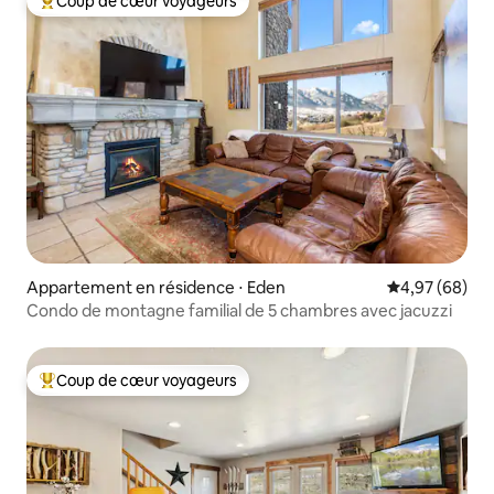
Coup de cœur voyageurs
Coups de cœur voyageurs les plus appréciés
Appartement en résidence ⋅ Eden
Évaluation mo
4,97 (68)
Condo de montagne familial de 5 chambres avec jacuzzi
Coup de cœur voyageurs
Coups de cœur voyageurs les plus appréciés