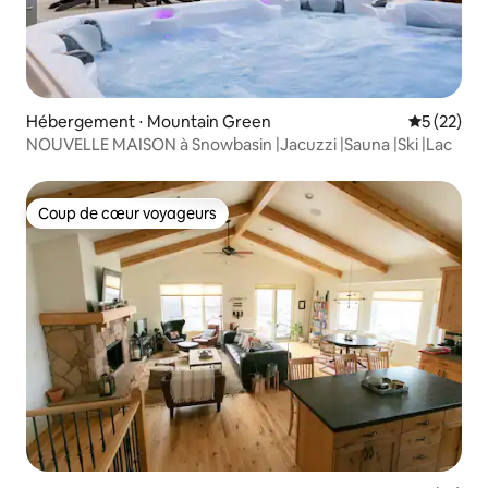
Hébergement ⋅ Mountain Green
Évaluation
5 (22)
NOUVELLE MAISON à Snowbasin |Jacuzzi |Sauna |Ski |Lac
Coup de cœur voyageurs
Coup de cœur voyageurs