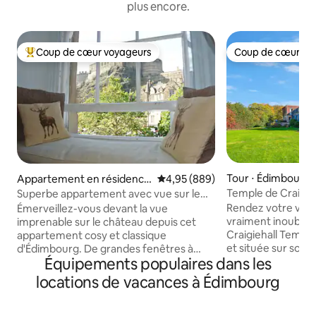
plus encore.
Coup de cœur voyageurs
Coup de cœur vo
Coups de cœur voyageurs les plus appréciés
Coup de cœur vo
Tour ⋅ Édimbourg
Appartement en résidence
Évaluation moyenne sur la base 
4,95 (889)
⋅ Édimbourg
Temple de Craigieh
Superbe appartement avec vue sur le
historique constru
château dans la vieille ville
Rendez votre voy
Émerveillez-vous devant la vue
vraiment inoubliab
imprenable sur le château depuis cet
Craigiehall Temple
appartement cosy et classique
et située sur son 
d'Édimbourg. De grandes fenêtres à
Équipements populaires dans les
ancienne partie d
guillotine, une décoration sur le thème
Craigiehall, elle e
de l'Écosse et un mélange de meubles
locations de vacances à Édimbourg
son superbe porti
vintage garantissent à tous ceux qui
armoiries du 1er 
entrent dans cette maison une véritable
Une plaque sur le 
expérience d'Édimbourg. Au plaisir de