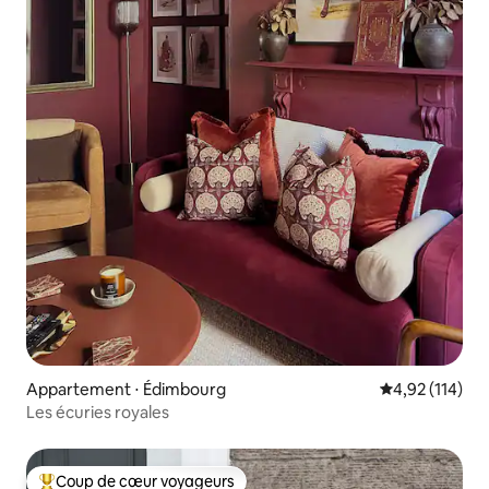
Appartement ⋅ Édimbourg
Évaluation moy
4,92 (114)
Les écuries royales
Coup de cœur voyageurs