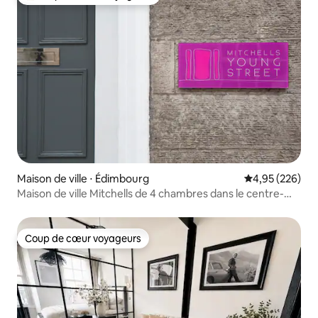
Coups de cœur voyageurs les plus appréciés
Maison de ville ⋅ Édimbourg
Évaluation moy
4,95 (226)
Maison de ville Mitchells de 4 chambres dans le centre-
ville d'Édimbourg
Coup de cœur voyageurs
Coup de cœur voyageurs