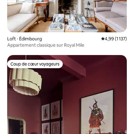
Loft ⋅ Édimbourg
Évaluation moye
4,99 (1 137)
Appartement classique sur Royal Mile
Coup de cœur voyageurs
Coup de cœur voyageurs