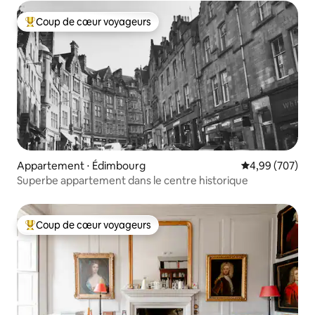
Coup de cœur voyageurs
Coups de cœur voyageurs les plus appréciés
Appartement ⋅ Édimbourg
Évaluation moy
4,99 (707)
Superbe appartement dans le centre historique
Coup de cœur voyageurs
Coups de cœur voyageurs les plus appréciés