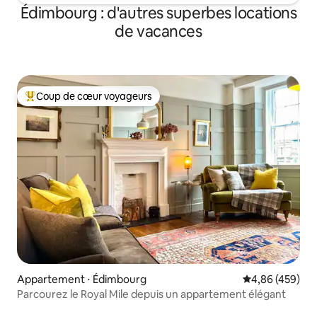
Édimbourg : d'autres superbes locations
de vacances
Coup de cœur voyageurs
Coups de cœur voyageurs les plus appréciés
Appartement ⋅ Édimbourg
Évaluation moy
4,86 (459)
Parcourez le Royal Mile depuis un appartement élégant