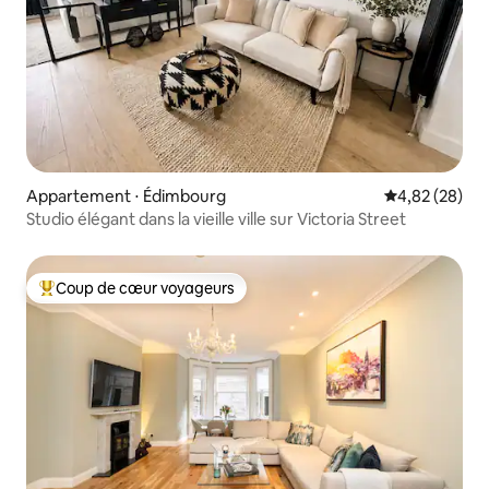
Appartement ⋅ Édimbourg
Évaluation mo
4,82 (28)
Studio élégant dans la vieille ville sur Victoria Street
Coup de cœur voyageurs
Coups de cœur voyageurs les plus appréciés