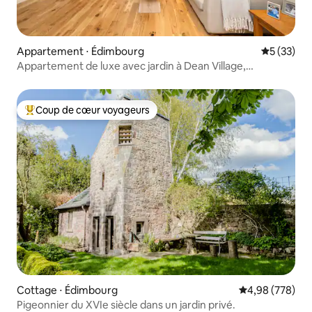
Appartement ⋅ Édimbourg
Évaluation
5 (33)
Appartement de luxe avec jardin à Dean Village,
Édimbourg
Coup de cœur voyageurs
Coups de cœur voyageurs les plus appréciés
Cottage ⋅ Édimbourg
Évaluation moy
4,98 (778)
Pigeonnier du XVIe siècle dans un jardin privé.