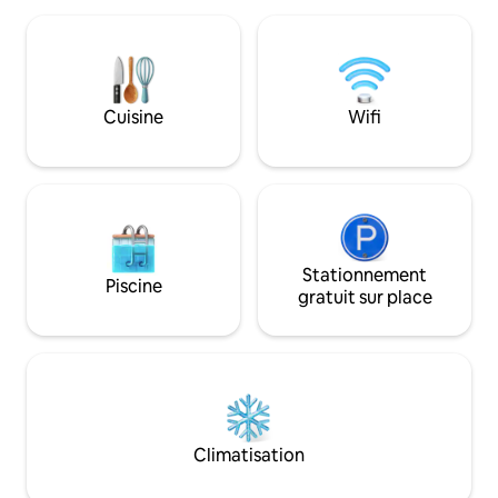
d'Horace : « Dum I
vous accueillir pour votre séjour dans
vive beatus », « 
l'un des meilleurs endroits d'Édimbourg !
que vous le pouve
Au cœur de la vieille ville, vous aurez le
joyeuses ». Nous 
château d'Édimbourg et le Royal Mile à
au Temple offrira 
votre porte, ainsi que de nombreux bars
Cuisine
Wifi
restera fidèle à ce
et restaurants. Numéro
d'enregistrement : EH-69315-R
Stationnement
Piscine
gratuit sur place
Climatisation