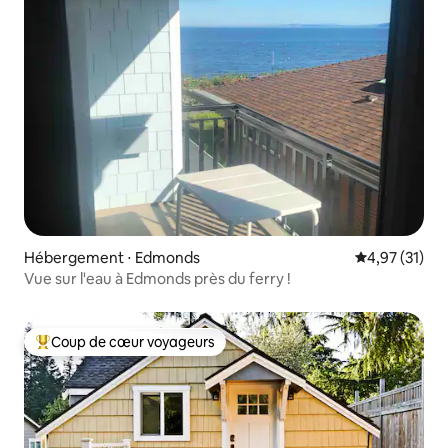
Hébergement ⋅ Edmonds
Évaluation mo
4,97 (31)
Vue sur l'eau à Edmonds près du ferry !
Coup de cœur voyageurs
Coups de cœur voyageurs les plus appréciés