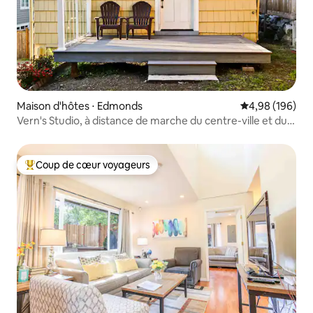
Maison d'hôtes ⋅ Edmonds
Évaluation moy
4,98 (196)
Vern's Studio, à distance de marche du centre-ville et du
ferry
Coup de cœur voyageurs
Coups de cœur voyageurs les plus appréciés