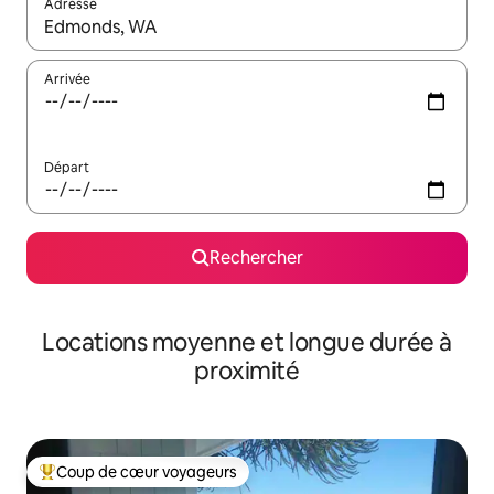
Adresse
Lorsque les résultats s'affichent, utilisez les flèches vers le hau
Arrivée
Départ
Rechercher
Locations moyenne et longue durée à
proximité
Coup de cœur voyageurs
Coups de cœur voyageurs les plus appréciés