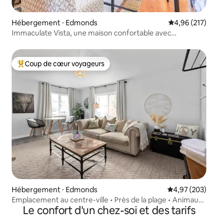
Hébergement ⋅ Edmonds
Évaluation moy
4,96 (217)
Immaculate Vista, une maison confortable avec
climatisation à Edmonds, WA
Coup de cœur voyageurs
Coups de cœur voyageurs les plus appréciés
Hébergement ⋅ Edmonds
Évaluation moy
4,97 (203)
Emplacement au centre-ville • Près de la plage • Animaux
Le confort d'un chez-soi et des tarifs
acceptés