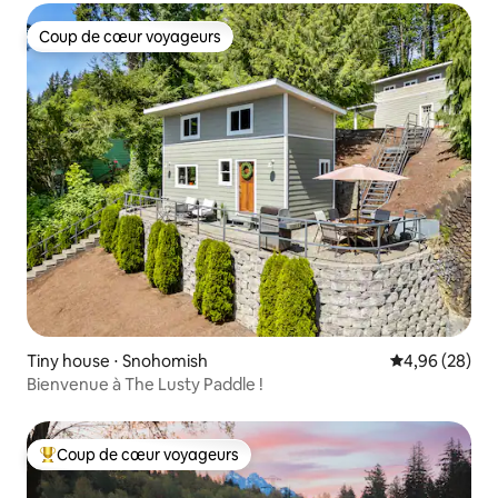
Coup de cœur voyageurs
Coup de cœur voyageurs
Tiny house ⋅ Snohomish
Évaluation mo
4,96 (28)
Bienvenue à The Lusty Paddle !
Coup de cœur voyageurs
Coups de cœur voyageurs les plus appréciés