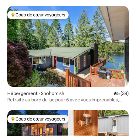
Coup de cœur voyageurs
Coups de cœur voyageurs les plus appréciés
Hébergement ⋅ Snohomish
Évaluation
5 (38)
Retraite au bord du lac pour 6 avec vues imprenables,
sauna
Coup de cœur voyageurs
Coups de cœur voyageurs les plus appréciés