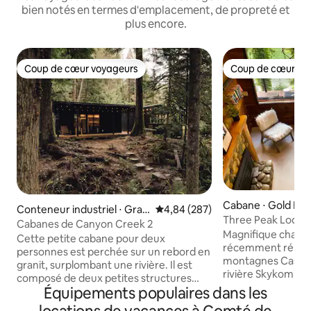
bien notés en termes d'emplacement, de propreté et
plus encore.
Coup de cœur voyageurs
Coup de cœur vo
Coup de cœur voyageurs
Coup de cœur vo
Cabane ⋅ Gold Bar
Conteneur industriel ⋅ Gran
Évaluation moyenne sur la base 
4,84 (287)
Three Peak Lodge-
ite Falls
Cabanes de Canyon Creek 2
Jacuzzi, Sauna, A
Magnifique chalet a
Cette petite cabane pour deux
récemment rénové
personnes est perchée sur un rebord en
montagnes Cascad
granit, surplombant une rivière. Il est
rivière Skykomish
composé de deux petites structures
imprenable sur le
Équipements populaires dans les
reliées par une terrasse. La première
l’indexation pend
structure est un conteneur maritime