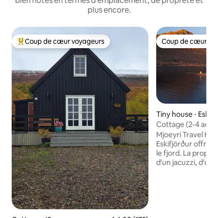
bien notés en termes d'emplacement, de propreté et
plus encore.
Coup de cœur voyageurs
Coup de cœur vo
Coups de cœur voyageurs les plus appréciés
Coup de cœur vo
Tiny house ⋅ Eskifj
Cottage (2-4 adult
Mjoeyri Travel Ho
Eskifjörður offre 
le fjord. La propri
d'un jacuzzi, d'un
gratuite, d'une cui
bain privées. Ce chalet comprend 3 lits,
1 salon et 1 salle 
et un sèche-cheve
cuisine équipée d'
cuisinière, d'un f