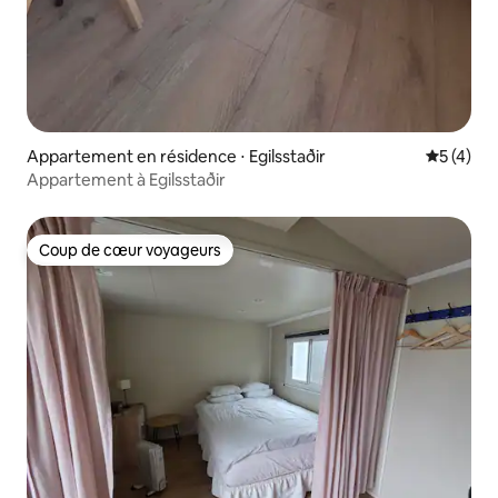
Appartement en résidence ⋅ Egilsstaðir
Évaluatio
5 (4)
Appartement à Egilsstaðir
Coup de cœur voyageurs
Coup de cœur voyageurs