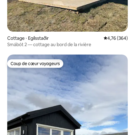
Cottage ⋅ Egilsstaðir
Évaluation moy
4,76 (364)
Smábót 2 — cottage au bord de la rivière
Coup de cœur voyageurs
Coup de cœur voyageurs