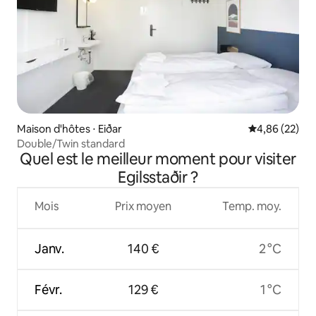
Maison d'hôtes ⋅ Eiðar
Évaluation mo
4,86 (22)
Double/Twin standard
Quel est le meilleur moment pour visiter
Egilsstaðir ?
Mois
Prix moyen
Temp. moy.
Janv.
140 €
2 °C
Févr.
129 €
1 °C