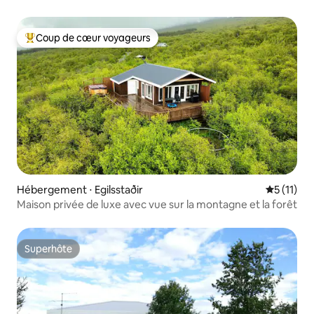
Coup de cœur voyageurs
Coups de cœur voyageurs les plus appréciés
Hébergement ⋅ Egilsstaðir
Évaluatio
5 (11)
Maison privée de luxe avec vue sur la montagne et la forêt
Superhôte
Superhôte