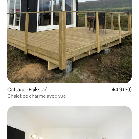
Cottage ⋅ Egilsstaðir
Évaluation m
4,9 (30)
Chalet de charme avec vue