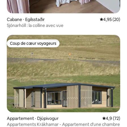
Cabane ⋅ Egilsstaðir
Évaluation mo
4,95 (20)
Sjónarhóll : la colline avec vue
Coup de cœur voyageurs
Coup de cœur voyageurs
Appartement ⋅ Djúpivogur
Évaluation m
4,9 (72)
Appartements Krákhamar - Appartement d'une chambre