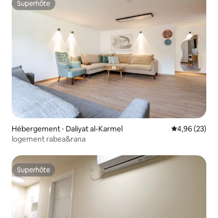
Superhôte
Superhôte
Hébergement ⋅ Daliyat al-Karmel
Évaluation mo
4,96 (23)
logement rabea&rana
Superhôte
Superhôte