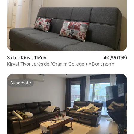
Suite ⋅ Kiryat Tiv'on
Évaluation moy
4,95 (195)
Kiryat Tivon, près de l'Oranim College + « Dor tinon »
Superhôte
Superhôte