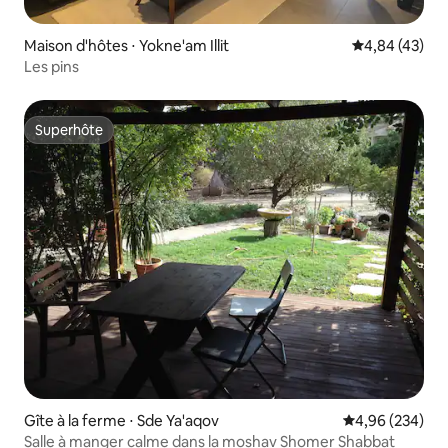
Maison d'hôtes ⋅ Yokne'am Illit
Évaluation mo
4,84 (43)
Les pins
Superhôte
Superhôte
Gîte à la ferme ⋅ Sde Ya'aqov
Évaluation moy
4,96 (234)
Salle à manger calme dans la moshav Shomer Shabbat