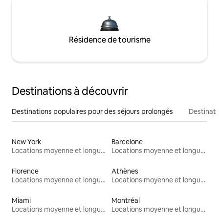
Résidence de tourisme
Destinations à découvrir
Destinations populaires pour des séjours prolongés
Destinati
New York
Barcelone
Locations moyenne et longue durée
Locations moyenne et longue durée
Florence
Athènes
Locations moyenne et longue durée
Locations moyenne et longue durée
Miami
Montréal
Locations moyenne et longue durée
Locations moyenne et longue durée