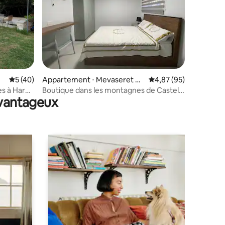
ntaires : 4,87 sur 5
Évaluation moyenne sur la base de 40 commentaires : 5 sur 5
5 (40)
Appartement ⋅ Mevaseret Zi
Évaluation moyenne su
4,87 (95)
on
s à Har
Boutique dans les montagnes de Castel -
avantageux
Standard Jérusalem