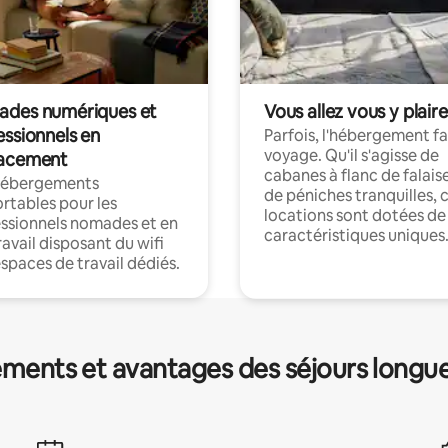
des numériques et
Vous allez vous y plaire
essionnels en
Parfois, l'hébergement fai
voyage. Qu'il s'agisse de
acement
cabanes à flanc de falais
hébergements
de péniches tranquilles, 
rtables pour les
locations sont dotées de
ssionnels nomades et en
caractéristiques uniques
ravail disposant du wifi
espaces de travail dédiés.
ments et avantages des séjours longu