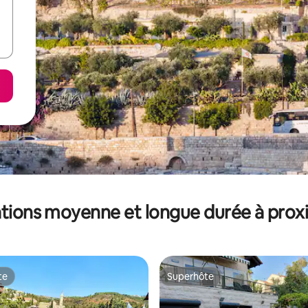
tions moyenne et longue durée à prox
te
Superhôte
te
Superhôte