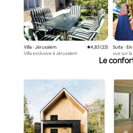
Villa ⋅ Jérusalem
Évaluation moyenne su
4,83 (23)
Suite ⋅ E
Villa exclusive à Jérusalem
vue sur la
Le confor