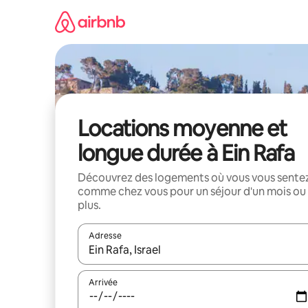
Aller
directement
au
contenu
Locations moyenne et
longue durée à Ein Rafa
Découvrez des logements où vous vous sente
comme chez vous pour un séjour d'un mois ou
plus.
Adresse
Lorsque les résultats s'affichent, utilisez les flèc
Arrivée