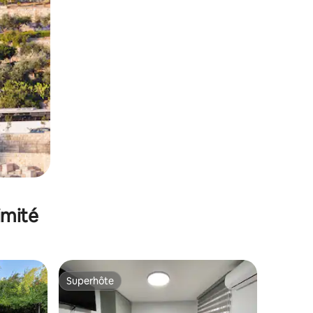
imité
Superhôte
Superhôte