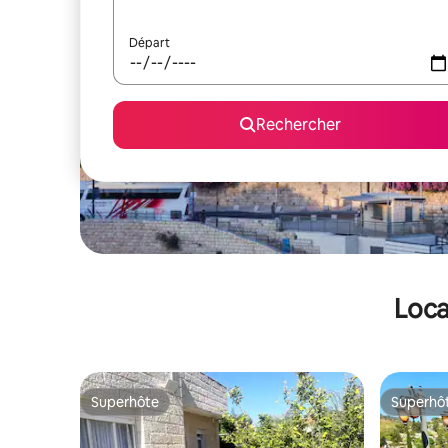
Départ
Rechercher
Loca
Superhôte
Superhô
Superhôte
Superhô