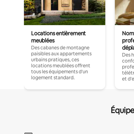
Locations entièrement
Noma
meublées
prof
dépl
Des cabanes de montagne
paisibles aux appartements
Des 
urbains pratiques, ces
confo
locations meublées offrent
profe
tous les équipements d'un
télét
logement standard.
et d'
Équipe