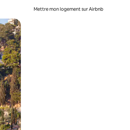
Mettre mon logement sur Airbnb
sant glisser.