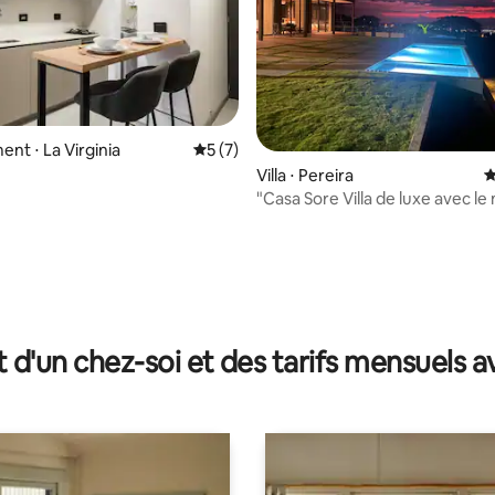
nt ⋅ La Virginia
Évaluation moyenne sur la base de 7 co
5 (7)
Villa ⋅ Pereira
É
"Casa Sore Villa de luxe avec le 
coucher de soleil"
 la base de 94 commentaires : 4,94 sur 5
t d'un chez-soi et des tarifs mensuels 