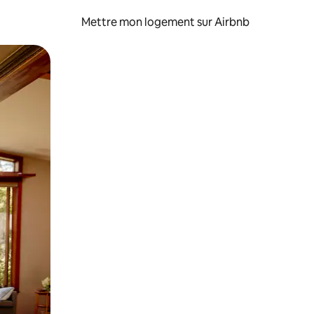
Mettre mon logement sur Airbnb
sant glisser.