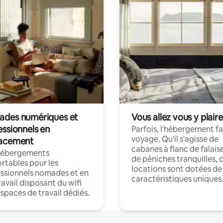
des numériques et
Vous allez vous y plaire
essionnels en
Parfois, l'hébergement fai
voyage. Qu'il s'agisse de
acement
cabanes à flanc de falais
hébergements
de péniches tranquilles, 
rtables pour les
locations sont dotées de
ssionnels nomades et en
caractéristiques uniques
ravail disposant du wifi
espaces de travail dédiés.