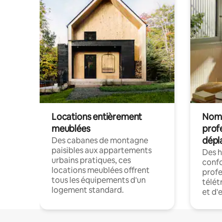
Locations entièrement
Noma
meublées
prof
dépl
Des cabanes de montagne
paisibles aux appartements
Des 
urbains pratiques, ces
confo
locations meublées offrent
profe
tous les équipements d'un
télét
logement standard.
et d'