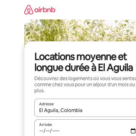
Aller
directement
au
contenu
Locations moyenne et
longue durée à El Aguila
Découvrez des logements où vous vous sente
comme chez vous pour un séjour d'un mois ou
plus.
Adresse
Lorsque les résultats s'affichent, utilisez les flèc
Arrivée