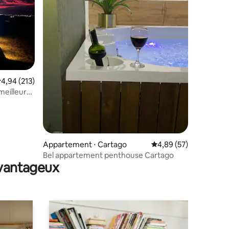
mmentaires : 5 sur 5
valuation moyenne sur la base de 213 commentaires : 4,94 sur 5
4,94 (213)
meilleur
Appartement ⋅ Cartago
Évaluation moyenne su
4,89 (57)
Bel appartement penthouse Cartago
avantageux