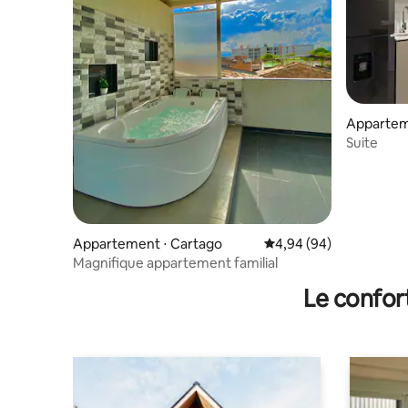
Apparteme
Suite
Appartement ⋅ Cartago
Évaluation moyenne sur
4,94 (94)
Magnifique appartement familial
Le confor