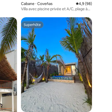
Cabane ⋅ Coveñas
Évaluation moyenne s
4,9 (98)
Villa avec piscine privée et A/C, plage à
3 min
Superhôte
Superhôte
entaires : 4,9 sur 5