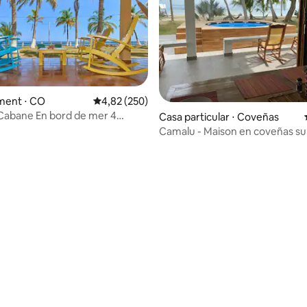
ent ⋅ CO
Évaluation moyenne sur la base de 250 commen
4,82 (250)
Cabane En bord de mer 4
Casa particular ⋅ Coveñas
s
Camalu - Maison en coveñas sur
ur la base de 59 commentaires : 4,9 sur 5