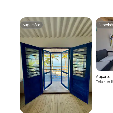
Superhôte
Superhô
Superhôte
Superhô
Apparteme
ú
Tolú : un f