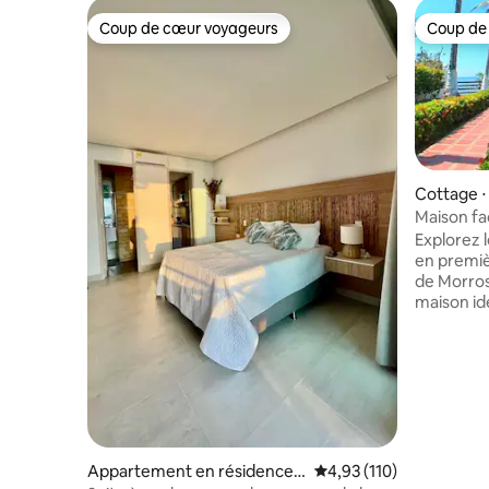
Coup de cœur voyageurs
Coup de
Coup de cœur voyageurs
Coup de
Cottage ⋅
Maison fa
l'aéroport
Explorez 
en premiè
de Morrosquillo ! D
maison id
commodité
Vous pour
chambres,
barbecue,
créer de
voyagiez p
puissiez v
distance,
Appartement en résidence ⋅
Évaluation moyenne sur
4,93 (110)
destination i