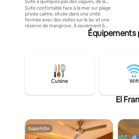
Santiago de Tolú
Suite à quelques pas des vagues, de la
plus ! Ré
mer et du ciel
Suite confortable face à la mer sur plage
expérienc
privée calme, située dans une unité
fermée avec des visites sur le lac et une
réserve de mangrove. À seulement 6
Équipements p
minutes du parc principal de Tolú, idéal
pour se reposer et profiter de
l'environnement. Il est situé dans un
complexe avec une unité fermée avec
des zones humides nouvellement
construites. Suite qui dispose d'une
kitchenette équipée, de serviettes et de
draps, ainsi que d'une télévision de 58" et
de différents éléments de mobilier pour
Cuisine
Wifi
le repos intérieur et extérieur. Il dispose
d'un réseau wifi !
El Fra
Superhôte
Superhôte