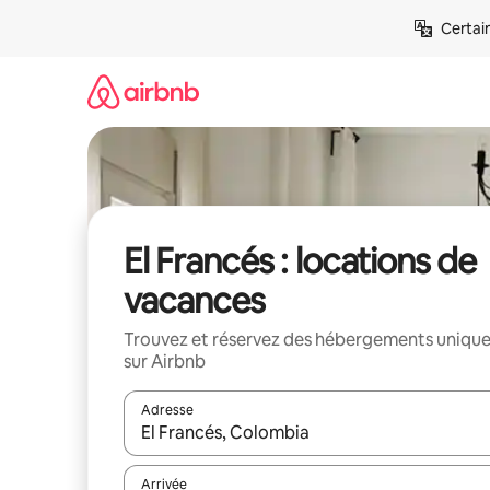
Aller
Certai
directement
au
contenu
El Francés : locations de
vacances
Trouvez et réservez des hébergements uniqu
sur Airbnb
Adresse
Lorsque les résultats s'affichent, utilisez les flèc
Arrivée