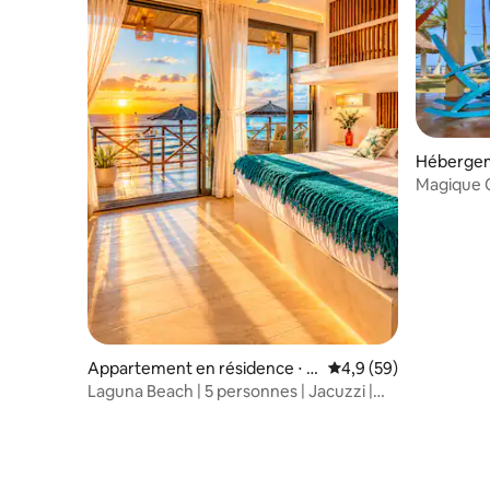
Hébergem
Magique 
Chambre
Appartement en résidence ⋅ S
Évaluation moyenne s
4,9 (59)
antia
Laguna Beach | 5 personnes | Jacuzzi |
Piscines