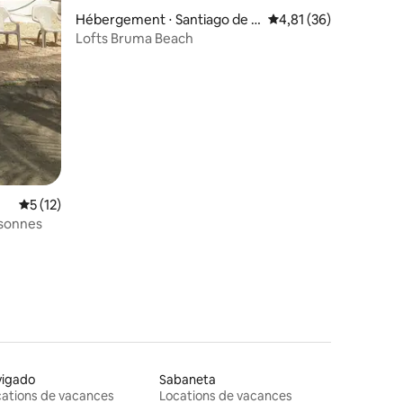
Hébergement ⋅ Santiago de T
Évaluation moyenne su
4,81 (36)
olú
Lofts Bruma Beach
Évaluation moyenne sur la base de 12 commentaires : 5 sur 5
5 (12)
rsonnes
vigado
Sabaneta
ations de vacances
Locations de vacances