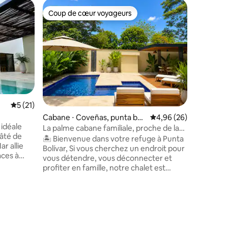
Hébergem
Coup de cœur voyageurs
Superhô
lus appréciés
Coup de cœur voyageurs
Superhô
Tolú
Maison Pi
Pont Ciel
Maison p
+20 mètre
des Caraïbes +Capacité
personnes 
toilettes
débordement +Profitez
mers les 
entaires : 4,9 sur 5
monde en 
Évaluation moyenne sur la base de 21 commentaires : 5 sur 5
5 (21)
de volley
Cabane ⋅ Coveñas, punta boli
Évaluation moyenne su
4,96 (26)
de mer et
n + Wi-Fi
idéale
var
prix indi
La palme cabane familiale, proche de la
pâté de
voyageurs
plage.
🏝️ Bienvenue dans votre refuge à Punta
r allie
un suppl
Bolívar, Si vous cherchez un endroit pour
aces à
14.
vous détendre, vous déconnecter et
profiter en famille, notre chalet est
isine et
l'endroit idéal. Entouré par la nature,
 afin que
avec une atmosphère calme et tout le
rofiter.
confort, il vous attend pour que vous
er des
viviez des jours pleins de repos et de
re, où
bons moments. Nous sommes situés à
ous
seulement 700 mètres de la belle plage