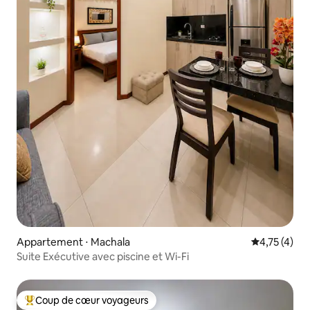
Appartement ⋅ Machala
Évaluation m
4,75 (4)
Suite Exécutive avec piscine et Wi-Fi
Coup de cœur voyageurs
Coups de cœur voyageurs les plus appréciés