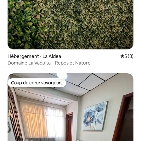
Hébergement ⋅ La Aldea
Évaluatio
5 (3)
Domaine La Vaquita – Repos et Nature
Coup de cœur voyageurs
Coup de cœur voyageurs