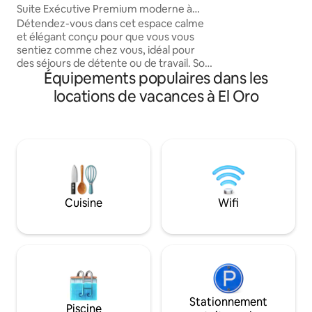
pour un repos agréable. Il e
Suite Exécutive Premium moderne à
pour les voyages e
Machala
Détendez-vous dans cet espace calme
ou pour les cadre
et élégant conçu pour que vous vous
professionnel. Situé dans un quartier
sentiez comme chez vous, idéal pour
stratégique, à se
des séjours de détente ou de travail. Son
centre-ville, avec 
Équipements populaires dans les
emplacement vous permet de rejoindre
salles de sport, a
des lieux stratégiques tels que des
locations de vacances à El Oro
supermarchés, au
centres commerciaux, des cliniques, des
parcs à proximité.
pharmacies, des restaurants et des lieux
de divertissement. Désormais avec un lit
Queen Size (COLINEAL) et un matelas
orthopédique Super De Lux. De plus, le
divertissement en STREAMING est
proposé : Netflix, Prime Video,
Paramount+, HBO Max, YouTube
Cuisine
Wifi
Premium et Internet haut débit 2,4 et
5G.
Stationnement
Piscine