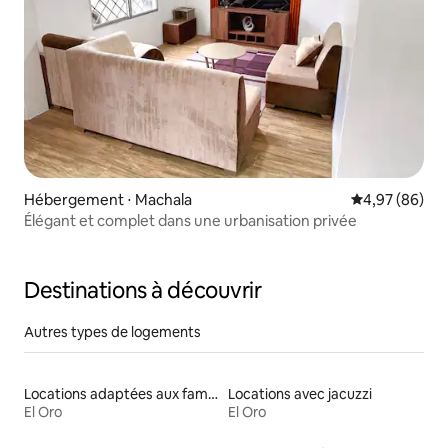
Hébergement ⋅ Machala
Évaluation mo
4,97 (86)
Élégant et complet dans une urbanisation privée
Destinations à découvrir
Autres types de logements
Locations adaptées aux familles
Locations avec jacuzzi
El Oro
El Oro