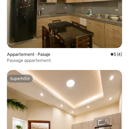
Appartement ⋅ Pasaje
Évaluatio
5 (4)
Passage appartement
Superhôte
Superhôte