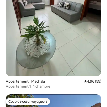
Appartement ⋅ Machala
Évaluation mo
4,96 (55)
Appartement 1 : 1 chambre
Coup de cœur voyageurs
Coup de cœur voyageurs