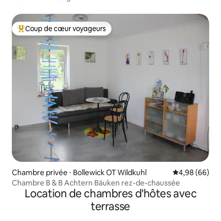
Coup de cœur voyageurs
Coups de cœur voyageurs les plus appréciés
Chambre privée ⋅ Bollewick OT Wildkuhl
Évaluation mo
4,98 (66)
Chambre B & B Achtern Bäuken rez-de-chaussée
Location de chambres d'hôtes avec
terrasse