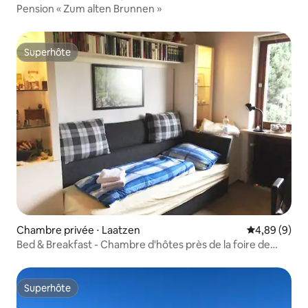
Pension « Zum alten Brunnen »
Superhôte
Superhôte
Chambre privée ⋅ Laatzen
Évaluation m
4,89 (9)
Bed & Breakfast - Chambre d'hôtes près de la foire de
Hanovre
Superhôte
Superhôte