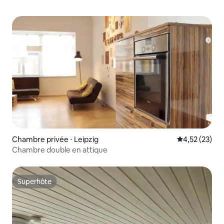
Chambre privée ⋅ Leipzig
Évaluation mo
4,52 (23)
Chambre double en attique
Superhôte
Superhôte