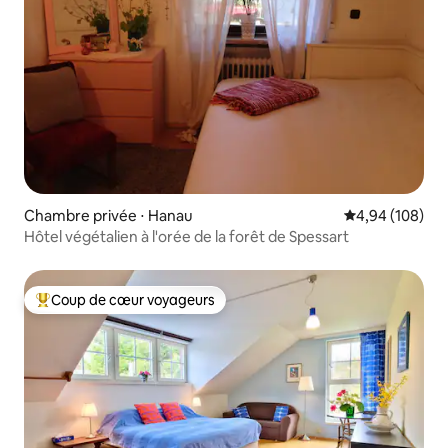
Chambre privée ⋅ Hanau
Évaluation moy
4,94 (108)
Hôtel végétalien à l'orée de la forêt de Spessart
Coup de cœur voyageurs
Coups de cœur voyageurs les plus appréciés