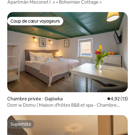
Apartmán Mezonet I. v « Bohemian Cottage »
Coup de cœur voyageurs
Coup de cœur voyageurs
Chambre privée ⋅ Gajówka
Évaluation mo
4,92 (13)
Dom w Domu | Maison d'hôtes B&B et spa - Chambre
double 5
Superhôte
Superhôte