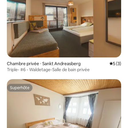
Chambre privée ⋅ Sankt Andreasberg
Évaluatio
5 (3)
Triple- #6 - Waldetage-Salle de bain privée
Superhôte
Superhôte