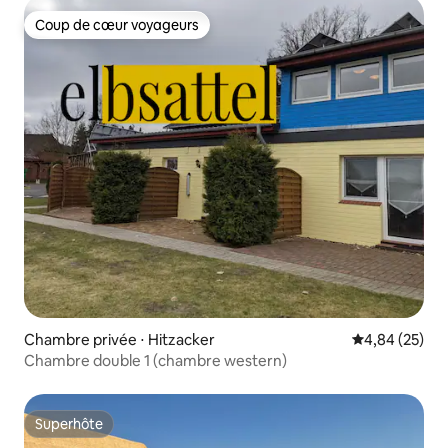
Coup de cœur voyageurs
Coup de cœur voyageurs
Chambre privée ⋅ Hitzacker
Évaluation mo
4,84 (25)
Chambre double 1 (chambre western)
Superhôte
Superhôte