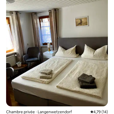
Chambre privée ⋅ Langenwetzendorf
Évaluation mo
4,79 (14)