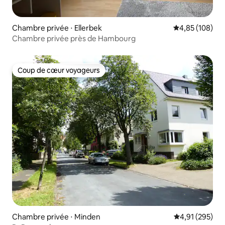
Chambre privée ⋅ Ellerbek
Évaluation moy
4,85 (108)
Chambre privée près de Hambourg
Coup de cœur voyageurs
Coup de cœur voyageurs
Chambre privée ⋅ Minden
Évaluation moy
4,91 (295)