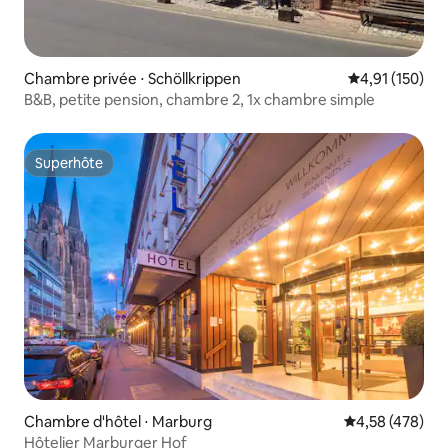
Chambre privée ⋅ Schöllkrippen
Évaluation moy
4,91 (150)
B&B, petite pension, chambre 2, 1x chambre simple
Superhôte
Superhôte
Chambre d'hôtel ⋅ Marburg
Évaluation moy
4,58 (478)
Hôtelier Marburger Hof