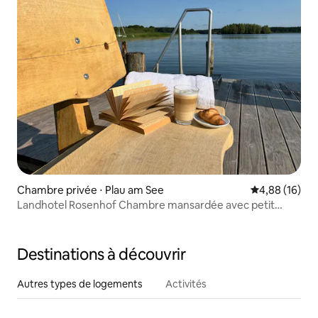
Chambre privée ⋅ Plau am See
Évaluation mo
4,88 (16)
Landhotel Rosenhof Chambre mansardée avec petit
déjeuner
Destinations à découvrir
Autres types de logements
Activités