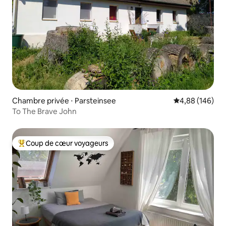
Chambre privée ⋅ Parsteinsee
Évaluation moy
4,88 (146)
To The Brave John
Coup de cœur voyageurs
Coups de cœur voyageurs les plus appréciés