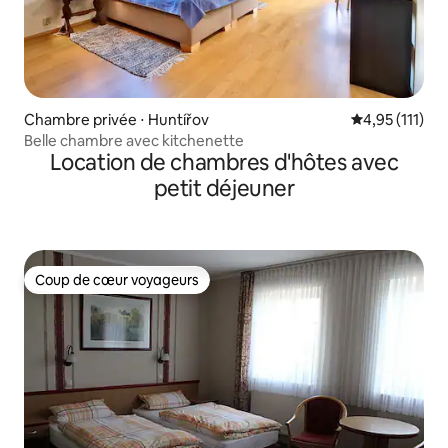
Chambre privée ⋅ Huntířov
Évaluation mo
4,95 (111)
Belle chambre avec kitchenette
Location de chambres d'hôtes avec
petit déjeuner
Coup de cœur voyageurs
Coup de cœur voyageurs