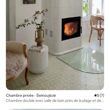
Chambre privée ⋅ Świnoujście
Évaluatio
5 (7)
Chambre double avec salle de bain près de la plage et de
la forêt