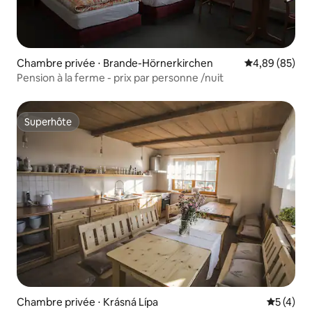
Chambre privée ⋅ Brande-Hörnerkirchen
Évaluation mo
4,89 (85)
Pension à la ferme - prix par personne /nuit
Superhôte
Superhôte
Chambre privée ⋅ Krásná Lípa
Évaluatio
5 (4)