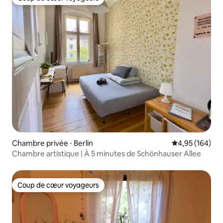
Coup de cœur voyageurs
Chambre privée ⋅ Berlin
Évaluation moy
4,95 (164)
Chambre artistique | À 5 minutes de Schönhauser Allee
Coup de cœur voyageurs
Coup de cœur voyageurs