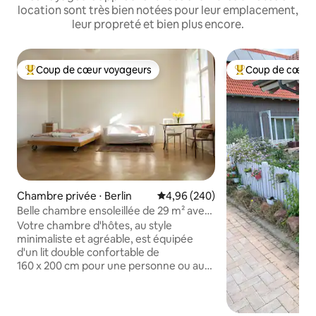
location sont très bien notées pour leur emplacement,
leur propreté et bien plus encore.
Coup de cœur voyageurs
Coup de cœur 
Coups de cœur voyageurs les plus appréciés
Coups de cœur vo
Chambre privée ⋅ Berlin
Évaluation moyenne sur la base 
4,96 (240)
Belle chambre ensoleillée de 29 m² avec
balcon privé
Votre chambre d'hôtes, au style
minimaliste et agréable, est équipée
d'un lit double confortable de
160 x 200 cm pour une personne ou au
maximum deux personnes (cliquez sur
« deux personnes » lors de la
réservation). La chambre offre une