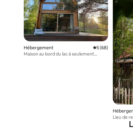
Hébergement
Évaluation moyenne 
5 (68)
Maison au bord du lac à seulement
120 km de Berlin
Héberge
Lieu de re
L