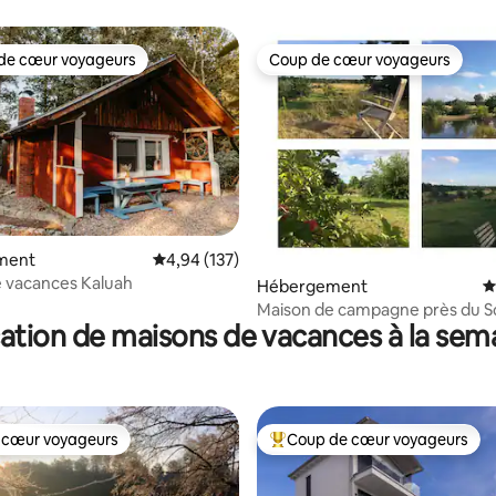
team building
de cœur voyageurs
Coup de cœur voyageurs
 cœur voyageurs les plus appréciés
Coup de cœur voyageurs
 la base de 191 commentaires : 4,99 sur 5
ment
Évaluation moyenne sur la base de 137 comme
4,94 (137)
 vacances Kaluah
Hébergement
É
Maison de campagne près du S
ation de maisons de vacances à la sem
 cœur voyageurs
Coup de cœur voyageurs
 cœur voyageurs
Coups de cœur voyageurs les p