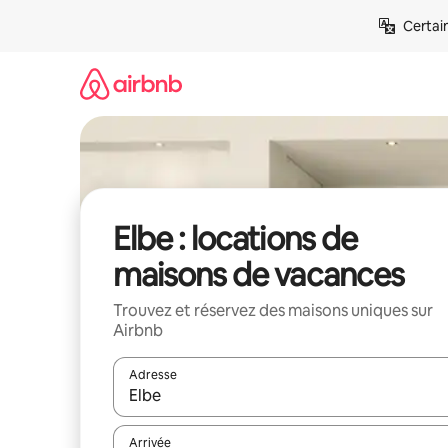
Aller
Certai
directement
au
contenu
Elbe : locations de
maisons de vacances
Trouvez et réservez des maisons uniques sur
Airbnb
Adresse
Lorsque les résultats s'affichent, utilisez les flèc
Arrivée