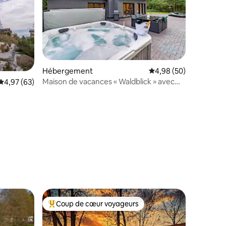
taires : 4,98 sur 5
Hébergement
Évaluation moyenne su
4,98 (50)
Maison de vacances « Waldblick » avec
Évaluation moyenne sur la base de 63 commentaires : 4,97 sur 5
4,97 (63)
bain à remous et sauna
Coup de cœur voyageurs
Coups de cœur voyageurs les plus appréciés