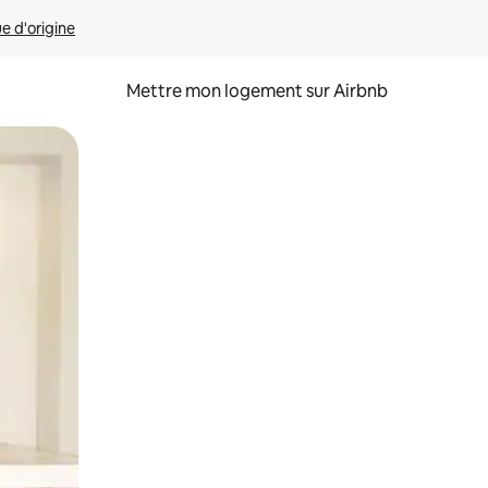
ue d'origine
Mettre mon logement sur Airbnb
sant glisser.