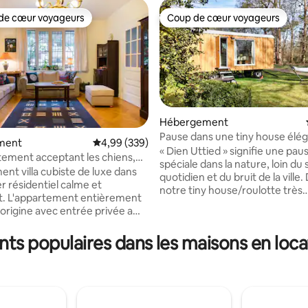
de cœur voyageurs
Coup de cœur voyageurs
 cœur voyageurs les plus appréciés
Coup de cœur voyageurs
Hébergement
Pause dans une tiny house élé
ment
Évaluation moyenne sur la base de 339 commen
4,99 (339)
« Dien Uttied » signifie une pau
tement acceptant les chiens,
la base de 268 commentaires : 4,87 sur 5
spéciale dans la nature, loin du 
ardin
nt villa cubiste de luxe dans
quotidien et du bruit de la ville.
r résidentiel calme et
notre tiny house/roulotte très
t. L'appartement entièrement
confortable et en même temps
origine avec entrée privée a
de gamme, vous pouvez vous
ficie de 75 m². Parking sécurisé
déconnecter et profiter de vo
 maison. Grand beau jardin.
s populaires dans les maisons en loca
libre ! Le wagon nouvellement construit
entièrement équipée), chambre
en 2025 dispose d'un coin sal
rsonnes (lit pour bébé
à coucher, d'une salle de bain 
e), séjour (nous pouvons
d'une cuisine entièrement équi
 un matelas pour une
petite cheminée vous invite à 
 personne, idéalement un
heures confortables par tous l