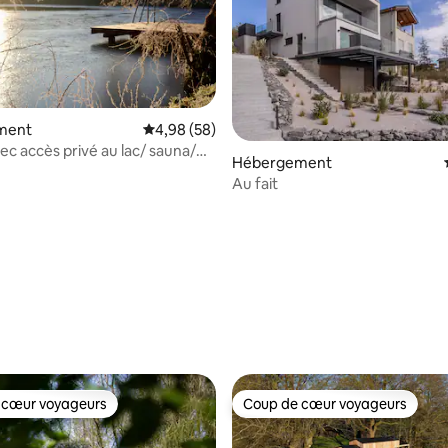
ment
Évaluation moyenne sur la base de 58 commen
4,98 (58)
ec accès privé au lac/ sauna/
Hébergement
jardin
Au fait
 sur la base de 35 commentaires : 5 sur 5
 cœur voyageurs
Coup de cœur voyageurs
 cœur voyageurs
Coup de cœur voyageurs