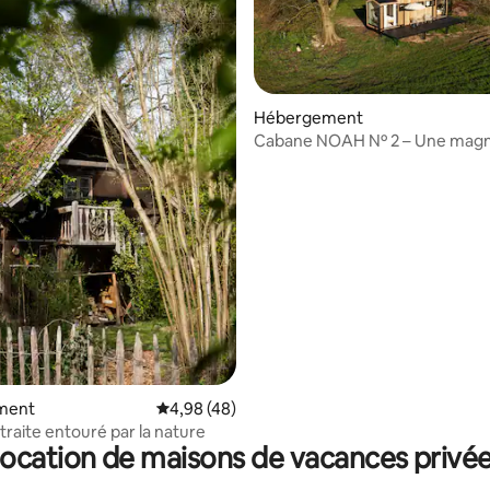
Hébergement
Cabane NOAH Nº 2 – Une magn
cabane en rondins
sur la base de 68 commentaires : 5 sur 5
ment
Évaluation moyenne sur la base de 48 comme
4,98 (48)
traite entouré par la nature
ocation de maisons de vacances privé