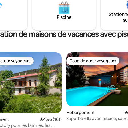
un adolescent), salle de bain
tandis que la fenêtre panoram
noire et douche (peignoirs
permet de regarder au loin.
ave-linge et sèche-linge. Les
Stationn
Piscine
nt les bienvenus moyennant un
su
t de 10 EUR/jour.
ation de maisons de vacances avec pis
 cœur voyageurs
Coup de cœur voyageurs
 cœur voyageurs
Coup de cœur voyageurs
 la base de 120 commentaires : 4,97 sur 5
Hébergement
É
Superbe villa avec piscine, saun
ment
Évaluation moyenne sur la base de 161 comme
4,96 (161)
et parking gratuit
tory pour les familles, les