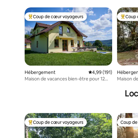
fêtes, le 
Coup de cœur voyageurs
Coup 
Coups de cœur voyageurs les plus appréciés
Coups de
Hébergement
Évaluation moyenne sur
4,99 (191)
Héberge
Maison de vacances bien-être pour 12
Maison de
personnes - MRNULAND
Loc
Coup de cœur voyageurs
Coup de
Coups de cœur voyageurs les plus appréciés
Coup de