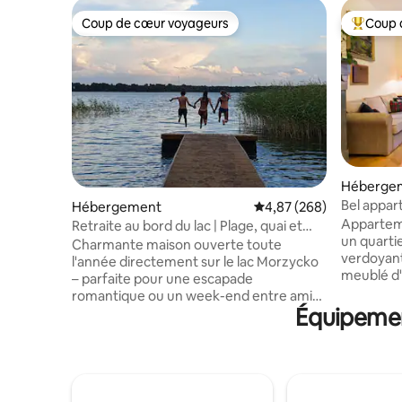
Coup de cœur voyageurs
Coup 
Coup de cœur voyageurs
Coups de
Héberge
Bel appar
Hébergement
Évaluation moyenne sur 
4,87 (268)
parking, j
Apparteme
Retraite au bord du lac | Plage, quai et
un quartie
bateau à rames
Charmante maison ouverte toute
verdoyan
l'année directement sur le lac Morzycko
meublé d'
– parfaite pour une escapade
une super
romantique ou un week-end entre amis
devant la
Équipement
autour du barbecue. Entièrement équipé
Cuisine (
et chauffé, offrant un confort en toute
pour 2 pe
saison. Le lac est situé dans une zone
disponibl
calme, vous pouvez donc vous détendre
aménager
sans bateaux à moteur ni jet-skis. Un
troisième
bateau à rames et un kayak sont inclus.