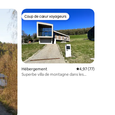
Coup de cœur voyageurs
lus appréciés
Coup de cœur voyageurs
mmentaires : 5 sur 5
Hébergement
Évaluation moyenne su
4,97 (77)
Superbe villa de montagne dans les
Osterzgebirge