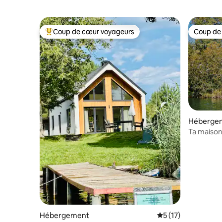
Coup de cœur voyageurs
Coup de
Coups de cœur voyageurs les plus appréciés
Coup de
Héberge
Ta maison
Hébergement
Évaluation moyenne
5 (17)