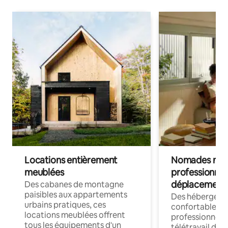
Locations entièrement
Nomades num
meublées
professionnel
déplacement
Des cabanes de montagne
paisibles aux appartements
Des hébergem
urbains pratiques, ces
confortables p
locations meublées offrent
professionnels
tous les équipements d'un
télétravail dis