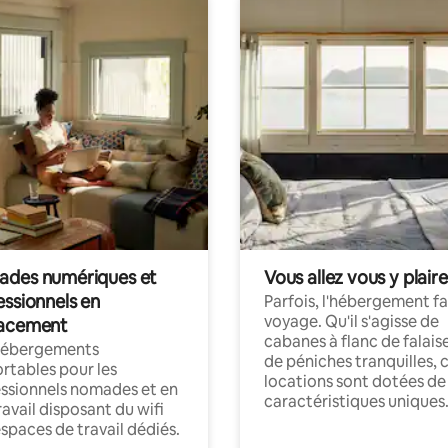
des numériques et
Vous allez vous y plaire
essionnels en
Parfois, l'hébergement fai
voyage. Qu'il s'agisse de
acement
cabanes à flanc de falais
hébergements
de péniches tranquilles, 
rtables pour les
locations sont dotées de
ssionnels nomades et en
caractéristiques uniques
ravail disposant du wifi
espaces de travail dédiés.