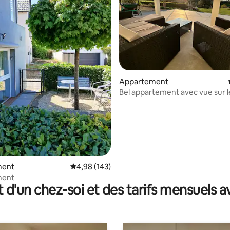
Appartement
Bel appartement avec vue sur l
 la base de 56 commentaires : 4,93 sur 5
ment
Évaluation moyenne sur la base de 143 commen
4,98 (143)
ment
t d'un chez-soi et des tarifs mensuels 