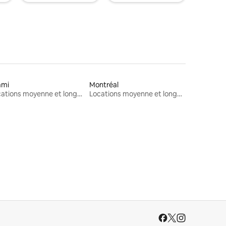
ami
Montréal
Locations moyenne et longue durée
Locations moyenne et longue durée