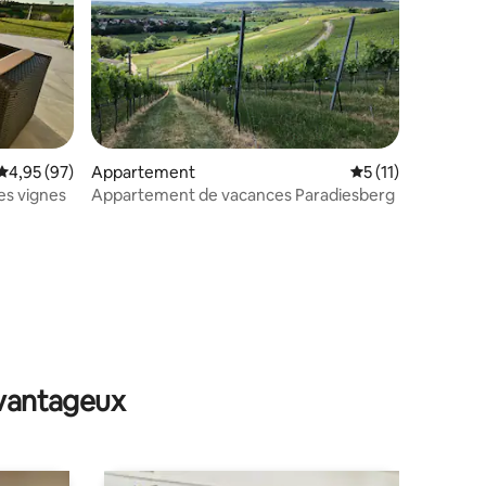
Évaluation moyenne sur la base de 97 commentaires : 4,95 sur 5
4,95 (97)
Appartement
Évaluation moyenn
5 (11)
es vignes
Appartement de vacances Paradiesberg
taires : 4,98 sur 5
avantageux