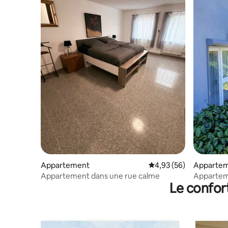
Appartement
Évaluation moyenne sur
4,93 (56)
Apparte
Appartement dans une rue calme
Apparte
Le confor