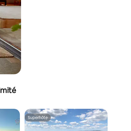
imité
Superhôte
Superhôte