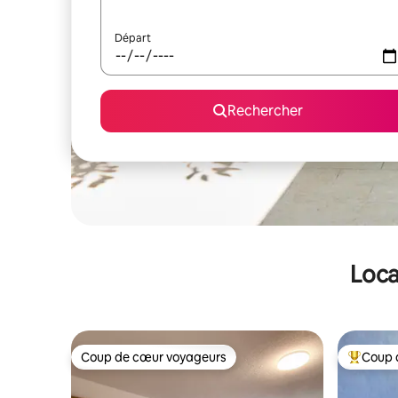
Départ
Rechercher
Loca
Coup de cœur voyageurs
Coup 
Coup de cœur voyageurs
Coups de