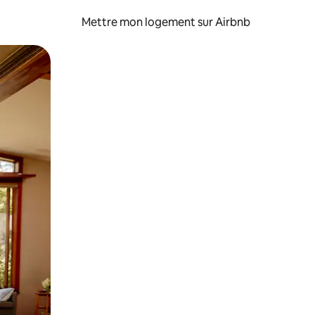
Mettre mon logement sur Airbnb
sant glisser.