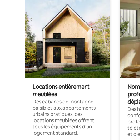
Locations entièrement
Noma
meublées
prof
dépl
Des cabanes de montagne
paisibles aux appartements
Des 
urbains pratiques, ces
confo
locations meublées offrent
profe
tous les équipements d'un
télét
logement standard.
et d'