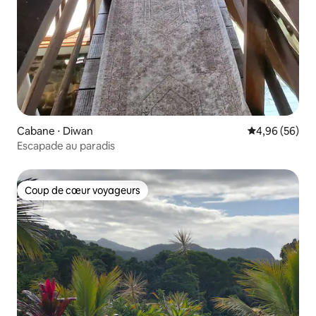
Cabane ⋅ Diwan
Évaluation mo
4,96 (56)
Escapade au paradis
Coup de cœur voyageurs
Coup de cœur voyageurs