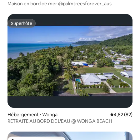
Maison en bord de mer @palmtreesforever_aus
Superhôte
Superhôte
Hébergement ⋅ Wonga
Évaluation mo
4,82 (82)
RETRAITE AU BORD DE L'EAU @ WONGA BEACH