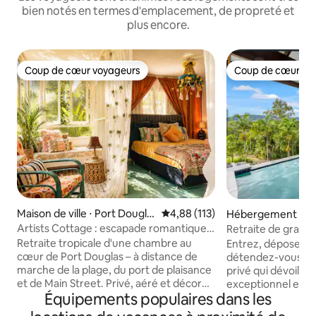
bien notés en termes d'emplacement, de propreté et
plus encore.
Coup de cœur voyageurs
Coup de cœur vo
Coup de cœur voyageurs
Coup de cœur vo
Maison de ville ⋅ Port Dougla
Évaluation moyenne sur la base 
4,88 (113)
Hébergement ⋅ M
s
orge
Artists Cottage : escapade romantique
Retraite de gratitu
sous les tropiques
vue imprenable
Retraite tropicale d'une chambre au
Entrez, déposez v
cœur de Port Douglas – à distance de
détendez-vous dan
marche de la plage, du port de plaisance
privé qui dévoile u
et de Main Street. Privé, aéré et décoré
exceptionnel et d
Équipements populaires dans les
d'œuvres d'art, avec un lit King Size, la
fascinantes qui vou
climatisation et tout ce dont vous avez
charme. Détendez