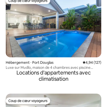
Coup de cœur voyageurs
Coup de cœur voyageurs
Hébergement ⋅ Port Douglas
Évaluation moy
4,94 (127)
Luxe sur Mudlo, maison de 4 chambres avec piscine
Locations d'appartements avec
chauffée
climatisation
Coup de cœur voyageurs
Coup de cœur voyageurs