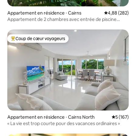
Appartement en résidence ⋅ Cairns
Évaluation moy
4,88 (282)
Appartement de 2 chambres avec entrée de piscine
depuis votre balcon
Coup de cœur voyageurs
Coups de cœur voyageurs les plus appréciés
Appartement en résidence ⋅ Cairns North
Évaluation 
5 (167)
« La vie est trop courte pour des vacances ordinaires »