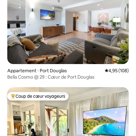
Appartement ⋅ Port Douglas
Évaluation moy
4,95 (108)
Bella Cosmo @ 29 : Cœur de Port Douglas
Coup de cœur voyageurs
Coups de cœur voyageurs les plus appréciés