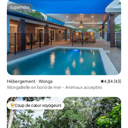
Superhôte
Superhôte
Hébergement ⋅ Wonga
Évaluation mo
4,84 (43)
WongaBelle en bord de mer - Animaux acceptés
Coup de cœur voyageurs
Coups de cœur voyageurs les plus appréciés