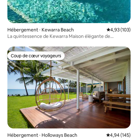
Hébergement ⋅ Kewarra Beach
Évaluation moy
4,93 (103)
La quintessence de Kewarra Maison élégante de
3 chambres et immense piscine
Coup de cœur voyageurs
Coup de cœur voyageurs
Hébergement ⋅ Holloways Beach
Évaluation moy
4,94 (145)