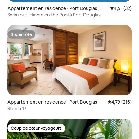
Appartement en résidence ⋅ Port Douglas
Évaluation mo
4,91 (32)
Swim out, Haven on the Pool à Port Douglas
Superhôte
Superhôte
Appartement en résidence ⋅ Port Douglas
Évaluation moy
4,79 (216)
Studio 17
Coup de cœur voyageurs
Coup de cœur voyageurs