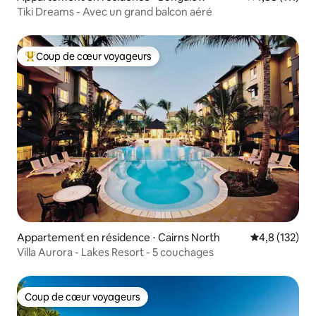
Tiki Dreams - Avec un grand balcon aéré
Coup de cœur voyageurs
Coups de cœur voyageurs les plus appréciés
Appartement en résidence ⋅ Cairns North
Évaluation mo
4,8 (132)
Villa Aurora - Lakes Resort - 5 couchages
Coup de cœur voyageurs
Coup de cœur voyageurs