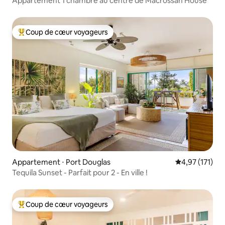
Appartement 1 chambre au centre de Macrossan House
Coup de cœur voyageurs
Coups de cœur voyageurs les plus appréciés
Appartement ⋅ Port Douglas
Évaluation moy
4,97 (171)
Tequila Sunset - Parfait pour 2 - En ville !
Coup de cœur voyageurs
Coups de cœur voyageurs les plus appréciés