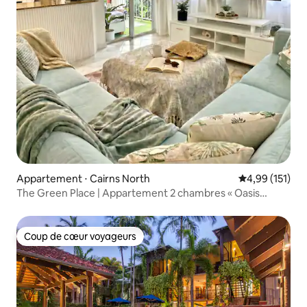
Appartement ⋅ Cairns North
Évaluation moy
4,99 (151)
The Green Place | Appartement 2 chambres « Oasis
tropicale » + 4 piscines
Coup de cœur voyageurs
Coup de cœur voyageurs