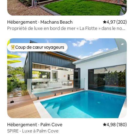
Hébergement ⋅ Machans Beach
Évaluation moy
4,97 (202)
Propriété de luxe en bord de mer « La Flotte » dans le nord
du Queensland
Coup de cœur voyageurs
Coups de cœur voyageurs les plus appréciés
Hébergement ⋅ Palm Cove
Évaluation moy
4,98 (180)
SPIRE - Luxe à Palm Cove