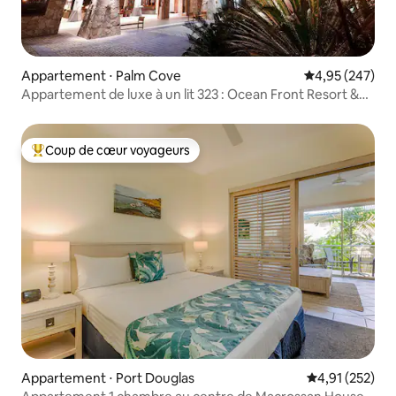
Appartement ⋅ Palm Cove
Évaluation moy
4,95 (247)
Appartement de luxe à un lit 323 : Ocean Front Resort &
Spa
Coup de cœur voyageurs
Coups de cœur voyageurs les plus appréciés
Appartement ⋅ Port Douglas
Évaluation moy
4,91 (252)