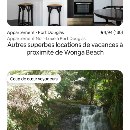
Appartement ⋅ Port Douglas
Évaluation moy
4,94 (130)
Appartement Noir-Luxe à Port Douglas
Autres superbes locations de vacances à
proximité de Wonga Beach
Coup de cœur voyageurs
Coup de cœur voyageurs