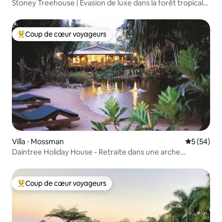
Stoney Treehouse | Évasion de luxe dans la forêt tropicale
de Cairns
Coup de cœur voyageurs
Coups de cœur voyageurs les plus appréciés
Villa ⋅ Mossman
Évaluation
5 (54)
Daintree Holiday House - Retraite dans une arche
botanique
Coup de cœur voyageurs
Coups de cœur voyageurs les plus appréciés