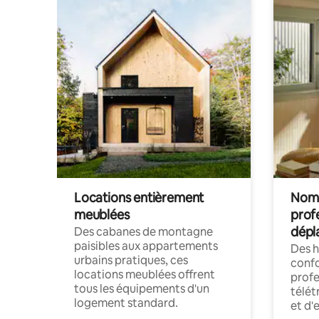
Locations entièrement
Noma
meublées
prof
dépl
Des cabanes de montagne
paisibles aux appartements
Des 
urbains pratiques, ces
confo
locations meublées offrent
profe
tous les équipements d'un
télét
logement standard.
et d'