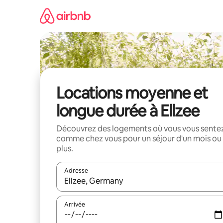
Aller
directement
au
contenu
Locations moyenne et
longue durée à Ellzee
Découvrez des logements où vous vous sente
comme chez vous pour un séjour d'un mois ou
plus.
Adresse
Lorsque les résultats s'affichent, utilisez les flèc
Arrivée