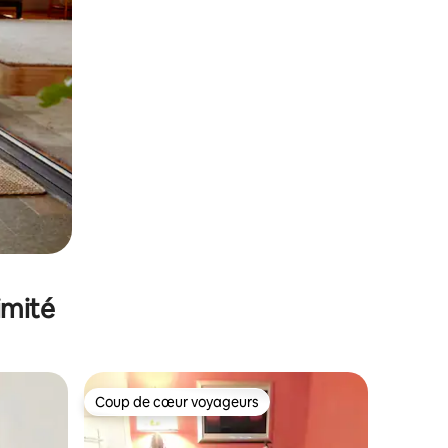
imité
Coup de cœur voyageurs
lus appréciés
Coup de cœur voyageurs