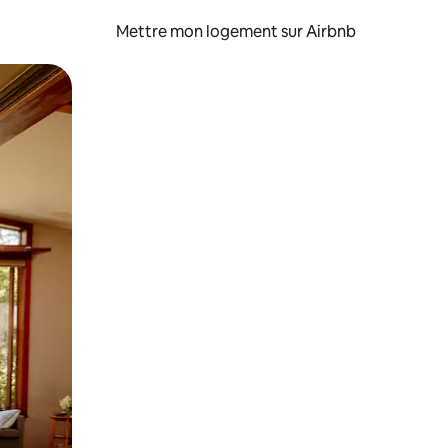
Mettre mon logement sur Airbnb
sant glisser.