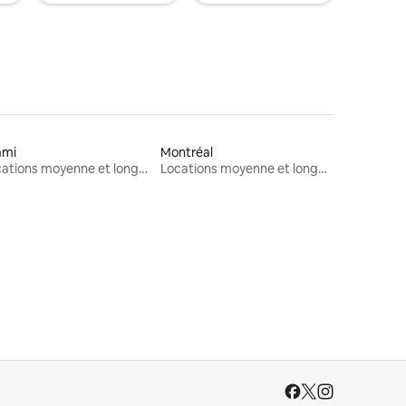
ami
Montréal
Locations moyenne et longue durée
Locations moyenne et longue durée