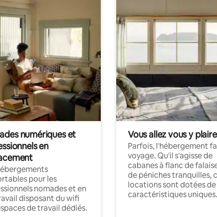
des numériques et
Vous allez vous y plaire
essionnels en
Parfois, l'hébergement fai
voyage. Qu'il s'agisse de
acement
cabanes à flanc de falais
hébergements
de péniches tranquilles, 
rtables pour les
locations sont dotées de
ssionnels nomades et en
caractéristiques uniques
ravail disposant du wifi
espaces de travail dédiés.