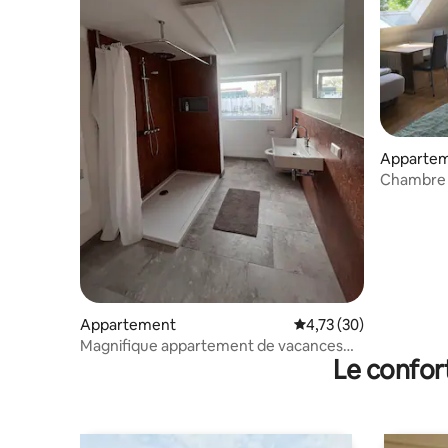
Apparte
Chambre c
ville
Appartement
Évaluation moyenne su
4,73 (30)
Magnifique appartement de vacances
Le confor
entre l'Allgäu et Legoland