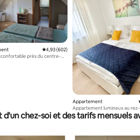
ment
Évaluation moyenne sur la base de 602 commen
4,93 (602)
onfortable près du centre-
r la base de 30 commentaires : 4,73 sur 5
Appartement
Appartement lumineux au rez-
t d'un chez-soi et des tarifs mensuels 
chaussée dans un nouveau bât
près de Legoland