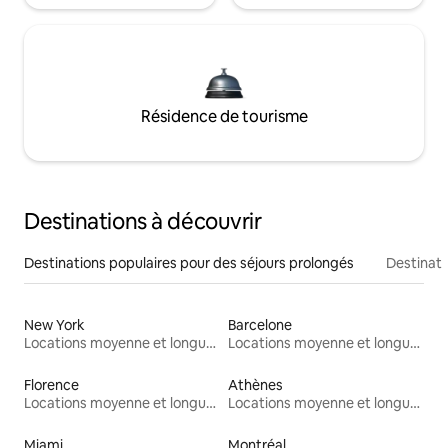
Résidence de tourisme
Destinations à découvrir
Destinations populaires pour des séjours prolongés
Destinati
New York
Barcelone
Locations moyenne et longue durée
Locations moyenne et longue durée
Florence
Athènes
Locations moyenne et longue durée
Locations moyenne et longue durée
Miami
Montréal