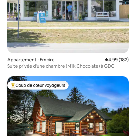
Appartement ⋅ Empire
Évaluation moy
4,99 (182)
Suite privée d'une chambre (Milk Chocolate) à GDC
Coup de cœur voyageurs
Coups de cœur voyageurs les plus appréciés