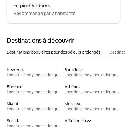
Empire Outdoors
Recommandé par 7 habitants
Destinations à découvrir
Destinations populaires pour des séjours prolongés
Destinati
New York
Barcelone
Locations moyenne et longue durée
Locations moyenne et longue durée
Florence
Athènes
Locations moyenne et longue durée
Locations moyenne et longue durée
Miami
Montréal
Locations moyenne et longue durée
Locations moyenne et longue durée
Seattle
Afficher plus
Locations moyenne et longue durée