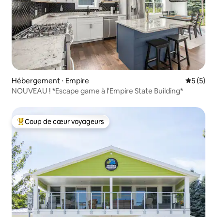
Hébergement ⋅ Empire
Évaluatio
5 (5)
NOUVEAU ! *Escape game à l'Empire State Building*
Coup de cœur voyageurs
Coups de cœur voyageurs les plus appréciés