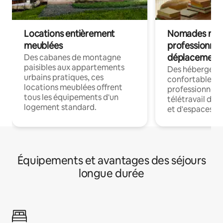
Locations entièrement
Nomades num
meublées
professionnel
déplacement
Des cabanes de montagne
paisibles aux appartements
Des hébergem
urbains pratiques, ces
confortables p
locations meublées offrent
professionnels
tous les équipements d'un
télétravail dis
logement standard.
et d'espaces de
Équipements et avantages des séjours
longue durée