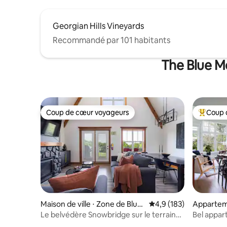
Georgian Hills Vineyards
Recommandé par 101 habitants
The Blue Mo
Coup de cœur voyageurs
Coup 
Coup de cœur voyageurs
Coups de
Maison de ville ⋅ Zone de Blue
Évaluation moyenne su
4,9 (183)
Appartem
Mountain
Zone de 
Le belvédère Snowbridge sur le terrain
Bel appa
de golf Monterra
vue impre