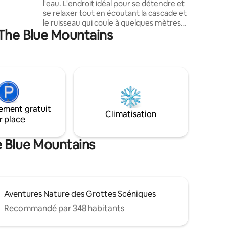
l'eau. L'endroit idéal pour se détendre et
 avec
se relaxer tout en écoutant la cascade et
e
le ruisseau qui coule à quelques mètres
 The Blue Mountains
de là. Si vous recherchez l'intimité et la
tranquillité ainsi que tous les plaisirs d'un
séjour de luxe, ne cherchez pas plus loin.
Cette propriété dispose d'un foyer au
propane à l'intérieur ainsi que d'un à
l'extérieur, du chauffage au sol et de la
climatisation. Cuisine entièrement
équipée, deux chambres avec matelas
ement gratuit
de qualité hôtelière et une salle de bains
Climatisation
r place
qui respire le style et la décoration haut
de gamme.
e Blue Mountains
Aventures Nature des Grottes Scéniques
Recommandé par 348 habitants