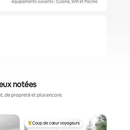
équipements suivants : Cuisine, Wifi et Piscine
ieux notées
, de propreté et plus encore.
Appartem
Coup de cœur voyageurs
Coup de
Coups de cœur voyageurs les plus appréciés
Coup de
e Mounta
Studio Ev