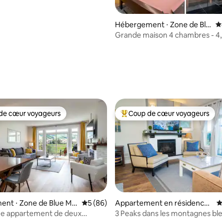
Hébergement ⋅ Zone de Blu
É
e Mountain
Grande maison 4 chambres - 4,5
de bain : 2 lits King size/sauna/j
de cœur voyageurs
Coup de cœur voyageurs
 cœur voyageurs les plus appréciés
Coups de cœur voyageurs les p
ent ⋅ Zone de Blue Mo
Évaluation moyenne sur la base de 86 com
5 (86)
Appartement en résidence ⋅
É
Zone de Blue Mountain
ue appartement de deux
3 Peaks dans les montagnes ble