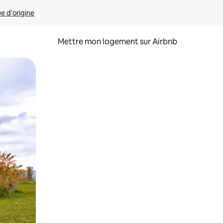
ue d'origine
Mettre mon logement sur Airbnb
sant glisser.