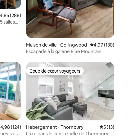
valuation moyenne sur la base de 288 commentaires : 4,85 sur 5
4,85 (288)
 salles
eux
Maison de ville ⋅ Collingwood
Évaluation moyenne sur
4,97 (130)
Escapade à la galerie Blue Mountain
Coup de cœur voyageurs
lus appréciés
Coup de cœur voyageurs
mentaires : 5 sur 5
valuation moyenne sur la base de 124 commentaires : 4,98 sur 5
4,98 (124)
Hébergement ⋅ Thornbury
Évaluation moyenne
5 (13)
ues, vos
Luxe dans le centre-ville de Thornbury