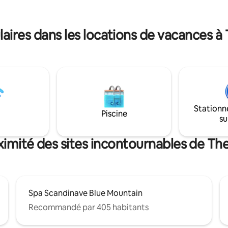
une connexion WI-FI rapide, un
Parfaite escapade de vacances
risé... et la liste est longue.
toutes les commodités de la vi
conçu pour offrir un maximum
moderne.
 et de détente.
ires dans les locations de vacances à
Stationn
Piscine
su
ximité des sites incontournables de Th
Spa Scandinave Blue Mountain
Recommandé par 405 habitants