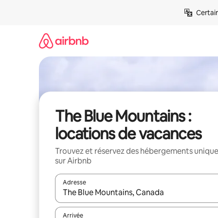
Aller
Certai
directement
au
contenu
The Blue Mountains :
locations de vacances
Trouvez et réservez des hébergements uniqu
sur Airbnb
Adresse
Lorsque les résultats s'affichent, utilisez les flèc
Arrivée