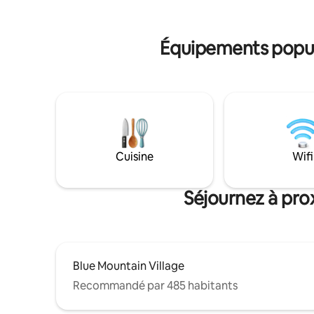
équipée, 
Mtn, à 1,5 heures de Tobermory. Sentiers
store moto
de randonnée
Situé et 
d'intimité
Équipements popula
Cuisine
Wifi
Séjournez à pro
Blue Mountain Village
Recommandé par 485 habitants