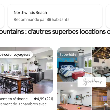
Northwinds Beach
Recommandé par 88 habitants
untains : d'autres superbes locations
de cœur voyageurs
Superhôte
 cœur voyageurs les plus appréciés
Superhôte
r la base de 183 commentaires : 4,9 sur 5
ent en résidence ⋅
Évaluation moyenne sur la base de 221 comme
4,99 (221)
Blue Mountain
rtement de 3 chambres avec
nable et piscine