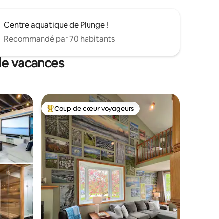
Centre aquatique de Plunge !
Recommandé par 70 habitants
 de vacances
Coup de cœur voyageurs
Coups de cœur voyageurs les plus appréciés
ntaires : 4,99 sur 5