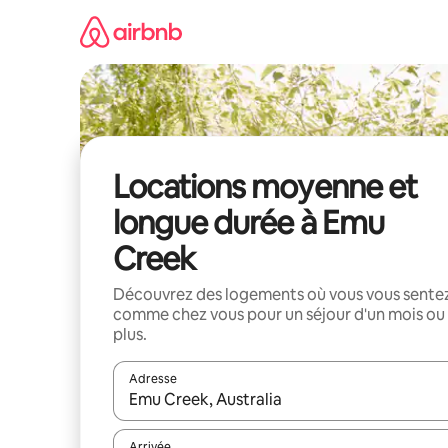
Aller
directement
au
contenu
Locations moyenne et
longue durée à Emu
Creek
Découvrez des logements où vous vous sente
comme chez vous pour un séjour d'un mois ou
plus.
Adresse
Lorsque les résultats s'affichent, utilisez les flèc
Arrivée