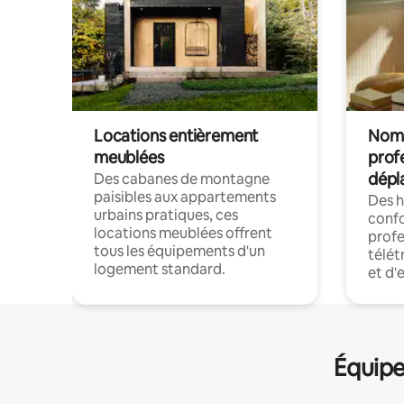
Locations entièrement
Noma
meublées
prof
dépl
Des cabanes de montagne
paisibles aux appartements
Des 
urbains pratiques, ces
confo
locations meublées offrent
profe
tous les équipements d'un
télét
logement standard.
et d'
Équipe