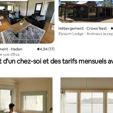
Hébergement ⋅ Crows Nest
É
Elysium Lodge - Animaux acce
 la base de 137 commentaires : 4,96 sur 5
ent ⋅ Haden
Évaluation moyenne sur la base de 17 comme
4,94 (17)
de vue d'Eva
t d'un chez-soi et des tarifs mensuels 