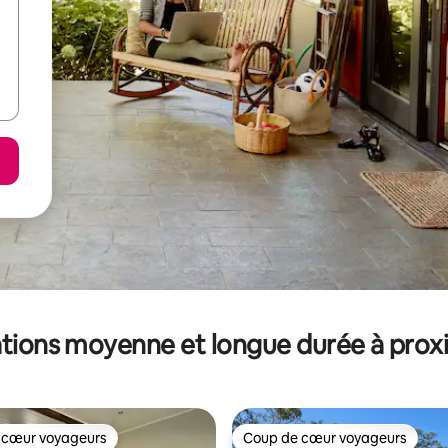
tions moyenne et longue durée à prox
 cœur voyageurs
Coup de cœur voyageurs
 cœur voyageurs
Coup de cœur voyageurs