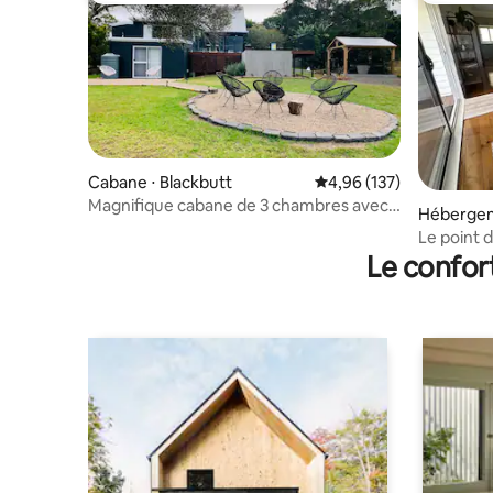
Cabane ⋅ Blackbutt
Évaluation moyenne sur
4,96 (137)
Magnifique cabane de 3 chambres avec
Hébergem
plafond incliné sur la colline
Le point 
Le confor