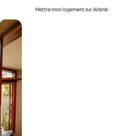
Mettre mon logement sur Airbnb
sant glisser.