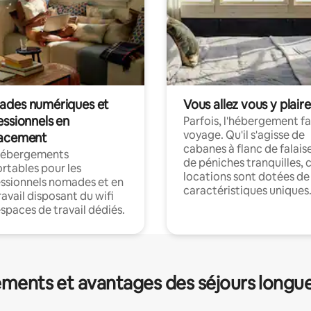
des numériques et
Vous allez vous y plaire
essionnels en
Parfois, l'hébergement fai
voyage. Qu'il s'agisse de
acement
cabanes à flanc de falais
hébergements
de péniches tranquilles, 
rtables pour les
locations sont dotées de
ssionnels nomades et en
caractéristiques uniques
ravail disposant du wifi
espaces de travail dédiés.
ments et avantages des séjours longu