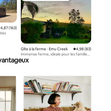
valuation moyenne sur la base de 163 commentaires : 4,87 sur 5
4,87 (163)
ptés
ntaires : 4,94 sur 5
Gîte à la ferme ⋅ Emu Creek
Évaluation moyenne su
4,98 (83)
Immense ferme, idéale pour les familles
avantageux
et les rassemblements